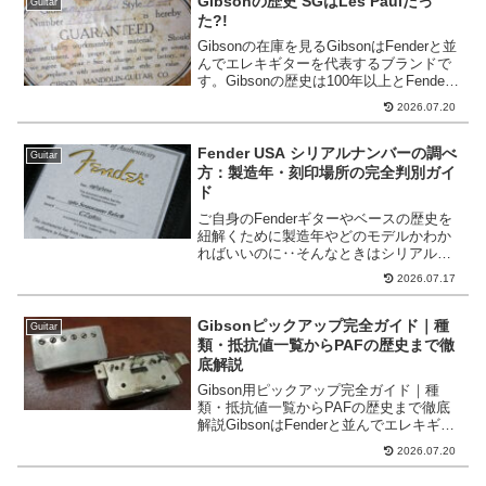
Gibsonの歴史 SGはLes Paulだっ
Guitar
た?!
Gibsonの在庫を見るGibsonはFenderと並
んでエレキギターを代表するブランドで
す。Gibsonの歴史は100年以上とFender
よりも古く、ハードロックギタリストか
2026.07.20
らJazzギタリストまで幅広く使用されて
います。そんな歴史ある老...
Fender USA シリアルナンバーの調べ
Guitar
方：製造年・刻印場所の完全判別ガイ
ド
ご自身のFenderギターやベースの歴史を
紐解くために製造年やどのモデルかわか
ればいいのに‥そんなときはシリアルナ
ンバーを見てみましょう！Fenderのシリ
2026.07.17
アルナンバーには様々な情報が詰め込ま
れています！シリアルナンバーからわか
る事Fend...
Gibsonピックアップ完全ガイド｜種
Guitar
類・抵抗値一覧からPAFの歴史まで徹
底解説
Gibson用ピックアップ完全ガイド｜種
類・抵抗値一覧からPAFの歴史まで徹底
解説GibsonはFenderと並んでエレキギタ
ーを代表するブランドです。その歴史は
2026.07.20
100年以上とFenderよりも古く、ハードロ
ックギタリストからJazzギタリ...