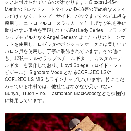
クと名付けられているのがわかります。Gibson J-45や
MartinのドレッドノートタイプのD-18等の伝統的なスタイ
ルだけでなく、トップ、サイド、バックまですべて単板を
採用し、ニトロセルロースラッカーで仕上げながらも手に
取りやすい価格を実現しているFat Lady Series。フラッグ
シップモデルとなるAngel Seriesではこだわりのトーンウ
ッドを使用し、ロゼッタやポジションマークには美しいア
バロン貝を使用し、丁寧に装飾されています。その他に
も、12弦モデルやラップスチールギター、カスタムモデ
ルギターも製作しており、Lloyd Spiegel（ロイド・シュ
ピゲール） Signature ModelとなるCCFL2EC-LSや
CCFL2EC-LS-MISIもラインナップしています。特にこだ
わっている木材では、他社ではなかなか見かけない
Bunya、Huon Pine、Tasmanian Blackwoodなども積極的
に採用しています。