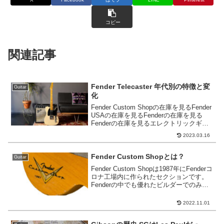
コピー
関連記事
Fender Telecaster 年代別の特徴と変
Guitar
化
Fender Custom Shopの在庫を見るFender
USAの在庫を見るFenderの在庫を見る
Fenderの在庫を見るエレクトリックギタ
ー/ベースの代名詞ともいえるFENDER
2023.03.16
は、1940年代にアメリカ、カリフォルニ
ア州でLeo ...
Fender Custom Shopとは？
Guitar
Fender Custom Shopは1987年にFenderコ
ロナ工場内に作られたセクションです。
Fenderの中でも優れたビルダーでのみ構
成されており、大量生産を行うレギュラ
ーラインとは異なる木材や工程により、
2022.11.01
レリック加工からアーティス...