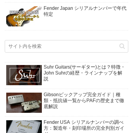
Fender Japan シリアルナンバーで年代
特定
Suhr Guitars(サーギター)とは？特徴・
John Suhrの経歴・ラインナップを解
説
Gibsonピックアップ完全ガイド｜種
類・抵抗値一覧からPAFの歴史まで徹
底解説
Fender USA シリアルナンバーの調べ
方：製造年・刻印場所の完全判別ガイ