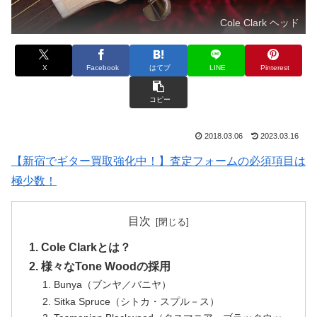
Cole Clark ヘッド
X
Facebook
はてブ
LINE
Pinterest
コピー
2018.03.06
2023.03.16
【新宿でギター買取強化中！】査定フォームの必須項目は
極少数！
目次
Cole Clarkとは？
様々なTone Woodの採用
Bunya（ブンヤ／バニヤ）
Sitka Spruce（シトカ・スプル－ス）