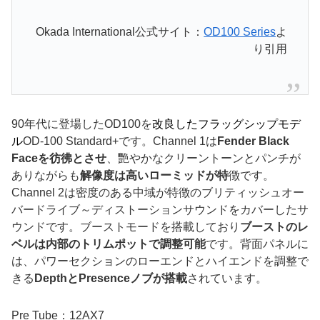
Okada International公式サイト：
OD100 Series
よ
り引用
90年代に登場したOD100を
改良したフラッグシップモデ
ル
OD-100 Standard+です。Channel 1は
Fender Black
Faceを彷彿とさせ
、艷やかなクリーントーンとパンチが
ありながらも
解像度は高いローミッドが特
徴です。
Channel 2は密度のある中域が特徴のブリティッシュオー
バードライブ～ディストーションサウンドをカバーしたサ
ウンドです。ブーストモードを搭載しており
ブーストのレ
ベルは内部のトリムポットで調整可能
です。背面パネルに
は、パワーセクションのローエンドとハイエンドを調整で
きる
DepthとPresenceノブが搭載
されています。
Pre Tube：12AX7