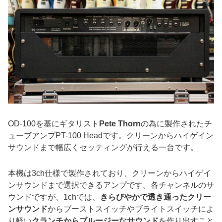
OD-100を基にギタリスト
Pete Thorn
の為に製作されたチ
ューブアンプPT-100 Headです。クリーンからハイゲイン
サウンドまで幅広くセッティングが行える一台です。
本機は3ch仕様で製作されており、クリーンからハイゲイ
ンサウンドまで選択できるアンプです。各チャンネルのサ
ウンドですが、1chでは、
きらびやかで透き通ったクリー
ンサウンド
からブーストスイッチやブライトスイッチによ
り軽い
クランチからブルージーなサウンド
を作り出すこと