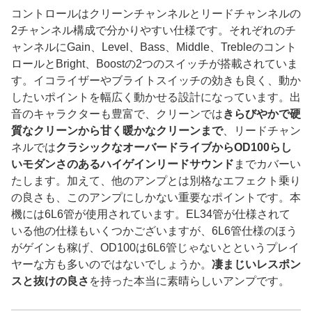
コントロールはクリーンチャンネルとリードチャンネルの
2チャンネル構成で分かりやすい仕様です。それぞれのチ
ャンネルにGain、Level、Bass、Middle、Trebleのコント
ロールとBright、Boostの2つのスイッチが搭載されていま
す。イコライザーやブライトスイッチの効きも良く、動か
したいポイントを幅広く動かせる設計になっています。出
音のキャラクターも豊富で、クリーンでは
きらびやかで硬
質なクリーンから甘く暖かなクリーンまで
、リードチャン
ネルでは
クラシックなオーバードライブからOD100らし
いモダンさのあるハイゲインリードサウンド
までカバーい
たします。加えて、他のアンプとは別格なエフェクト乗り
の良さも、このアンプにしかない重要なポイントです。本
機には6L6管が使用されています。EL34管が仕様されて
いる他の仕様もいくつかございますが、6L6管仕様のほう
がゲインも稼げ、OD100は6L6管じゃないとというプレイ
ヤーな方も多いのではないでしょうか。
凄まじいレスポン
スと抜けの良さ
を持った本当に素晴らしいアンプです。