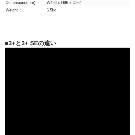
Dimensions(mm) :
W483 x H86 x D364
Weight :
6.5kg
■3+と3+ SEの違い