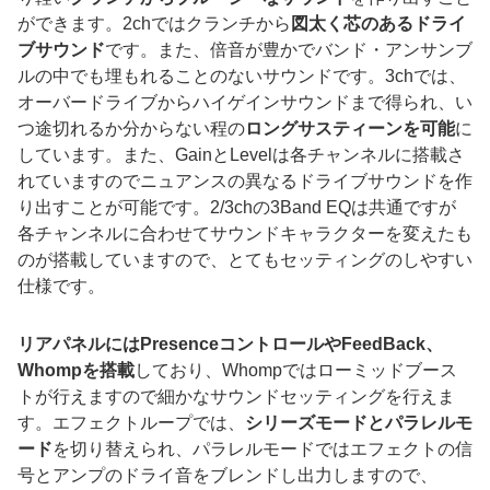
ができます。2chではクランチから
図太く芯のあるドライ
ブサウンド
です。また、倍音が豊かでバンド・アンサンブ
ルの中でも埋もれることのないサウンドです。3chでは、
オーバードライブからハイゲインサウンドまで得られ、い
つ途切れるか分からない程の
ロングサスティーンを可能
に
しています。また、GainとLevelは各チャンネルに搭載さ
れていますのでニュアンスの異なるドライブサウンドを作
り出すことが可能です。2/3chの3Band EQは共通ですが
各チャンネルに合わせてサウンドキャラクターを変えたも
のが搭載していますので、とてもセッティングのしやすい
仕様です。
リアパネルにはPresenceコントロールやFeedBack、
Whompを搭載
しており、Whompではローミッドブース
トが行えますので細かなサウンドセッティングを行えま
す。エフェクトループでは、
シリーズモードとパラレルモ
ード
を切り替えられ、パラレルモードではエフェクトの信
号とアンプのドライ音をブレンドし出力しますので、