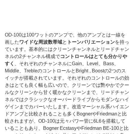
OD-100は100ワットのアンプで、他のアンプとは一線を
画した
ワイドな周波数帯域
と
トーンバリエーション
を持っ
ています。基本的にはクリーンチャンネルとリードチャン
ネルの2チャンネル構成で
コントロールはとても分かりや
すく
、それぞれのチャンネルにGain、Level、Bass、
Middle、TrebleのコントロールとBright , Boostの2つのス
イッチが搭載されています。それぞれのコントロールの効
きはとても良く幅も広いので、クリーンでは艷やかでクー
ルなクリーンから甘く暖かなクリーンまで、リードチャン
ネルではクラシックなオーバードライブからモダンなハイ
ゲインまでカバーいたします。改造マーシャル系ハイエン
ドアンプと比較されることも多くBognerやFriedmanと比
較されますが、OD-100は元々パワー管に6L6を搭載して
いることもあり、Bogner EcstasyやFriedman BE-100と比