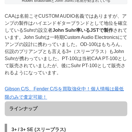
Robert BradshawとJohn Suhrの名前が刻まれている
CAAは名前こそCUSTOM AUDIO名義ではありますが、ア
ンプの製作はハイエンドギターブランドとして地位を確立
しているSuhrの設立者
John Suhr率いるJSTで製作
されて
います。John Suhrは一時期Custom Audio Electronicsにて
アンプの設計に携わっていました。OD-100はもちろん、
伝説のプリアンプとも言える3+（スリープラス）もJohn
Suhrが携わっていました。PT-100は当初CAA PT-100とし
て販売されていましたが、後にSuhr PT-100として販売さ
れるようになっています。
Gibson C/S、Fender C/Sを買取強化中！個人情報は最低
限のみで査定可能！
ラインナップ
3+ / 3+ SE (スリープラス)