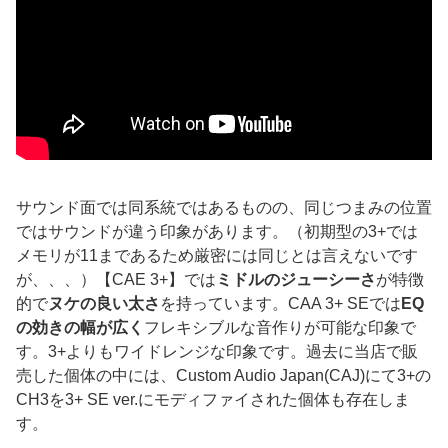
サウンド面では同系統ではあるものの、同じつまみの位置
ではサウンドが違う印象があります。（初期型の3+では
メモリが11まであるため厳密には同じとは言えないです
が、、、）【CAE 3+】では
ミドルのジューシーさ
が特徴
的で
ヌケの良い太さ
を持っています。CAA 3+ SEでは
EQ
の効きの幅が広く
フレキシブルな音作りが可能な印象で
す。3+よりもワイドレンジな印象です。過去に当店で販
売した個体の中には、Custom Audio Japan(CAJ)にて3+の
CH3を3+ SE ver.にモディファイされた個体も存在しま
す。