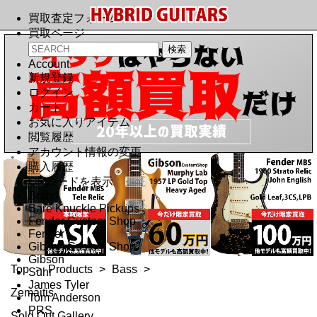
買取査定フォーム
買取ページ
Account
新規登録
ログイン
カート
お気に入りアイテム
閲覧履歴
アカウント情報の変更
購入履歴
QRコードを表示
Brand
Bare Knuckle Pickups
Fender Custom Shop
Fender
Gibson Custom Shop
Gibson
Top
>
Products
>
Bass
>
Suhr
James Tyler
Zemaitis
Tom Anderson
PRS
Sold Out Gallery