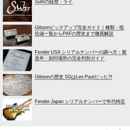
Suhrの経歴・ライ
Gibsonピックアップ完全ガイド｜種類・抵
抗値一覧からPAFの歴史まで徹底解説
Fender USA シリアルナンバーの調べ方：製
造年・刻印場所の完全判別ガイド
Gibsonの歴史 SGはLes Paulだった?!
Fender Japan シリアルナンバーで年代特定