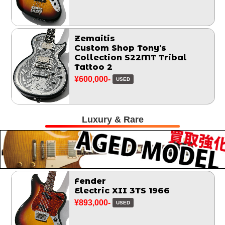
Zemaitis
Custom Shop Tony's
Collection S22MT Tribal
Tattoo 2
¥600,000-
USED
Luxury & Rare
Fender
Electric XII 3TS 1966
¥893,000-
USED