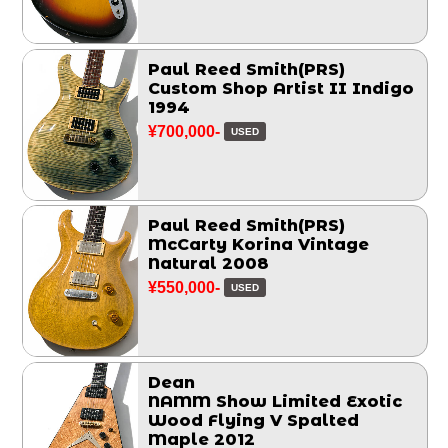
Paul Reed Smith(PRS)
Custom Shop Artist II Indigo
1994
¥700,000-
USED
Paul Reed Smith(PRS)
McCarty Korina Vintage
Natural 2008
¥550,000-
USED
Dean
NAMM Show Limited Exotic
Wood Flying V Spalted
Maple 2012