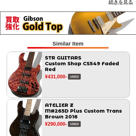
続きを見る
Similar Item
STR GUITARS
Custom Shop CS549 Faded
Red
¥431,000-
USED
ATELIER Z
M#265D Plus Custom Trans
Brown 2016
¥290,000-
USED