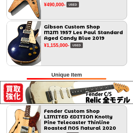
¥490,000-
USED
Gibson Custom Shop
M2M 1957 Les Paul Standard
Aged Candy Blue 2019
¥1,155,000-
USED
Unique Item
Fender Custom Shop
LIMITED EDITION Knotty
Pine Telecaster Thinline
Roasted NOS Natural 2020