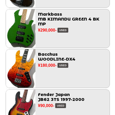
Markbass
MB KIMANDU GREEN 4 BK
MP
¥290,000-
USED
Bacchus
WOODLINE-DX4
¥180,000-
USED
Fender Japan
JB62 3TS 1997-2000
¥90,000-
USED