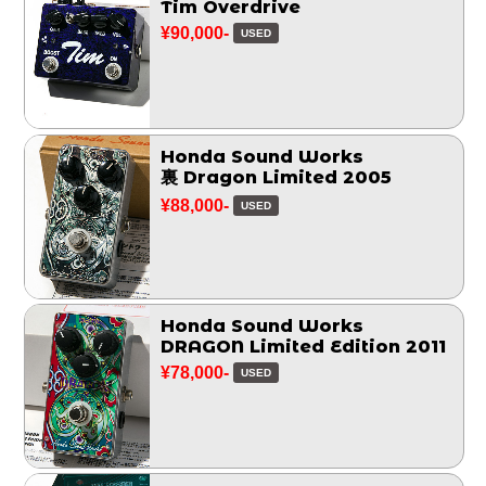
Tim Overdrive
¥90,000-
USED
Honda Sound Works
裏 Dragon Limited 2005
¥88,000-
USED
Honda Sound Works
DRAGON Limited Edition 2011
¥78,000-
USED