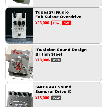
Tapestry Audio
Fab Suisse Overdrive
¥23,000-
SALE
NEW
Musician Sound Design
British Steel
¥18,000-
USED
SAMURAI Sound
Samurai Drive 弐
¥18,000-
USED