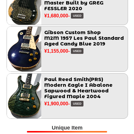
Master Built by GREG
FESSLER 2020
¥1,680,000-
USED
Gibson Custom Shop
M2M 1957 Les Paul Standard
Aged Candy Blue 2019
¥1,155,000-
USED
Paul Reed Smith(PRS)
Modern Eagle I Abalone
Sapwood & Heartwood
Figured Maple 2004
¥1,900,000-
USED
Unique Item