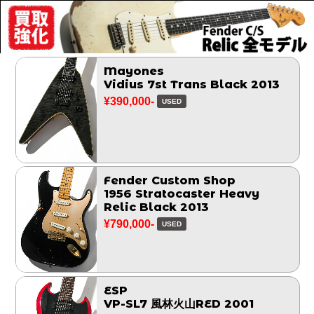
Mayones
Vidius 7st Trans Black 2013
¥390,000-
USED
Fender Custom Shop
1956 Stratocaster Heavy
Relic Black 2013
¥790,000-
USED
ESP
VP-SL7 風林火山RED 2001