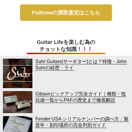
Fulltoneの買取査定はこちら
Guitar Lifeを楽しむ為の
チョットな知識！！！
Suhr Guitars(サーギター)とは？特徴・John
Suhrの経歴・ライ
Gibsonピックアップ完全ガイド｜種類・抵
抗値一覧からPAFの歴史まで徹底解説
Fender USA シリアルナンバーの調べ方：製
造年・刻印場所の完全判別ガイド