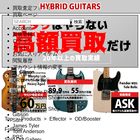
買取査定フォーム
買取ページ
Account
新規登録
ログイン
カート
お気に入りアイテム
閲覧履歴
アカウント情報の変更
購入履歴
QRコードを表示
Brand
Bare Knuckle Pickups
Fender Custom Shop
Fender
Gibson Custom Shop
Gibson
Top
>
Products
>
Effector
>
OD/Booster
Suhr
James Tyler
Fulltone
Tom Anderson
PRS
Sold Out Gallery