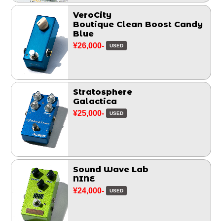
VeroCity
Boutique Clean Boost Candy
Blue
¥26,000-
USED
Stratosphere
Galactica
¥25,000-
USED
Sound Wave Lab
NINE
¥24,000-
USED