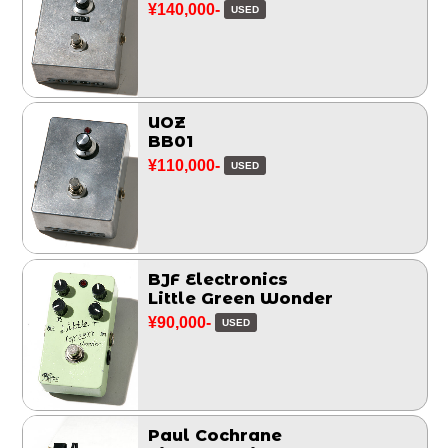
¥140,000-
USED
UOZ
BB01
¥110,000-
USED
BJF Electronics
Little Green Wonder
¥90,000-
USED
Paul Cochrane