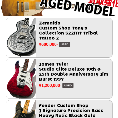
Zemaitis
Custom Shop Tony's
Collection S22MT Tribal
Tattoo 2
¥600,000-
USED
James Tyler
Studio Elite Deluxe 10th &
25th Double Anniversary Jim
Burst 1997
¥1,200,000-
USED
Fender Custom Shop
J Signature Precision Bass
Heavy Relic Black Gold