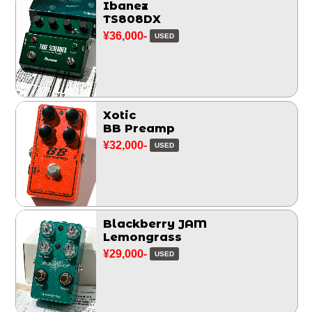
Ibanez
TS808DX
¥36,000-
USED
Xotic
BB Preamp
¥32,000-
USED
Blackberry JAM
Lemongrass
¥29,000-
USED