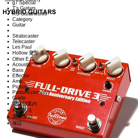
g7 Special
T's Guitars
RS Guitarworks
Category
Guitar
Stratocaster
Telecaster
Les Paul
Hollow 変形 多弦
Other E.G.
Acoustic
Bass
Effector
Amp
Pickup
Parts/Accessory
Guide
実店舗案内
利用方法
買取査定
保証