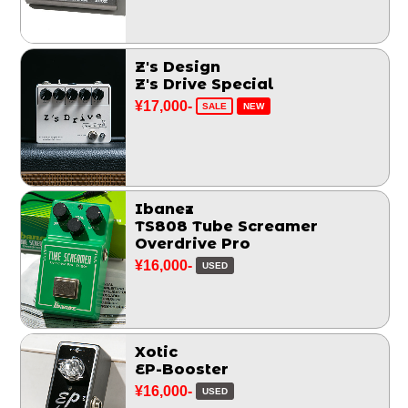
Z's Design
Z's Drive Special
¥17,000-
SALE
NEW
Ibanez
TS808 Tube Screamer
Overdrive Pro
¥16,000-
USED
Xotic
EP-Booster
¥16,000-
USED