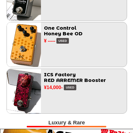
One Control
Honey Bee OD
¥ -----
USED
ICS Factory
RED ARREMER Booster
¥14,000-
USED
Luxury & Rare