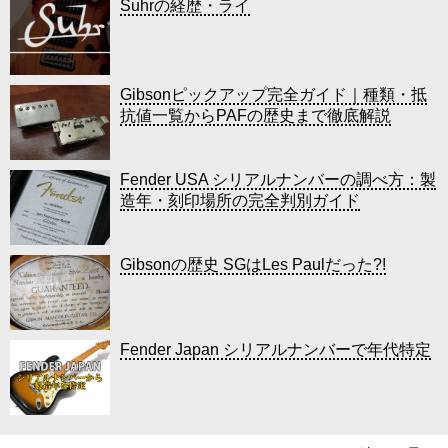
Suhrの経歴・ライ
Gibsonピックアップ完全ガイド｜種類・抵
抗値一覧からPAFの歴史まで徹底解説
Fender USA シリアルナンバーの調べ方：製
造年・刻印場所の完全判別ガイド
Gibsonの歴史 SGはLes Paulだった?!
Fender Japan シリアルナンバーで年代特定