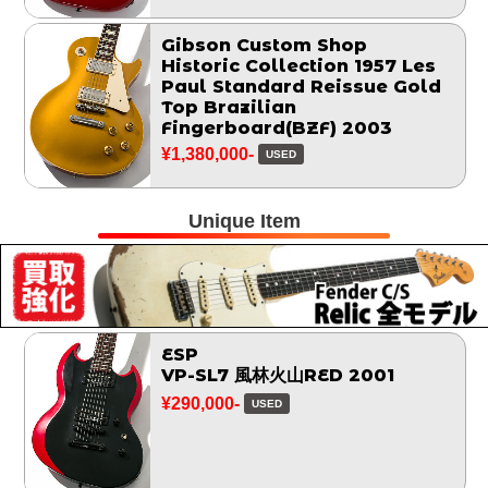
Gibson Custom Shop
Historic Collection 1957 Les
Paul Standard Reissue Gold
Top Brazilian
Fingerboard(BZF) 2003
¥1,380,000-
USED
Unique Item
ESP
VP-SL7 風林火山RED 2001
¥290,000-
USED