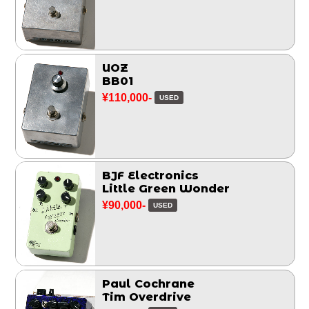
UOZ
BB01
¥110,000-
USED
BJF Electronics
Little Green Wonder
¥90,000-
USED
Paul Cochrane
Tim Overdrive