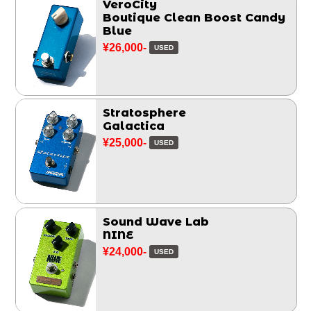
VeroCity
Boutique Clean Boost Candy
Blue
¥26,000-
USED
Stratosphere
Galactica
¥25,000-
USED
Sound Wave Lab
NINE
¥24,000-
USED