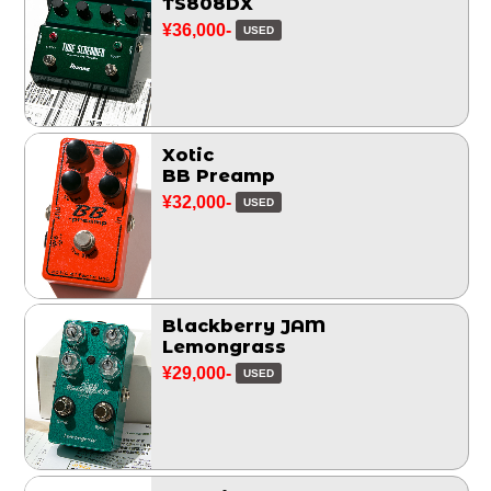
TS808DX
¥36,000-
USED
Xotic
BB Preamp
¥32,000-
USED
Blackberry JAM
Lemongrass
¥29,000-
USED