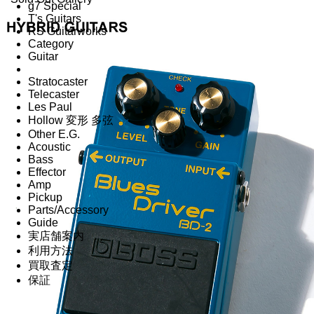
g7 Special
T's Guitars
RS Guitarworks
Category
Guitar
Stratocaster
Telecaster
Les Paul
Hollow 変形 多弦
Other E.G.
Acoustic
Bass
Effector
Amp
Pickup
Parts/Accessory
Guide
実店舗案内
利用方法
買取査定
保証