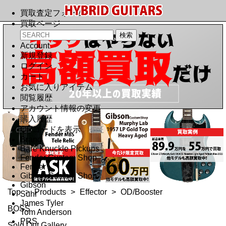
買取査定フォーム
買取ページ
Account
新規登録
ログイン
カート
お気に入りアイテム
閲覧履歴
アカウント情報の変更
購入履歴
QRコードを表示
Brand
Bare Knuckle Pickups
Fender Custom Shop
Fender
Gibson Custom Shop
Gibson
Top
>
Products
>
Effector
>
OD/Booster
Suhr
James Tyler
BOSS
Tom Anderson
PRS
Sold Out Gallery