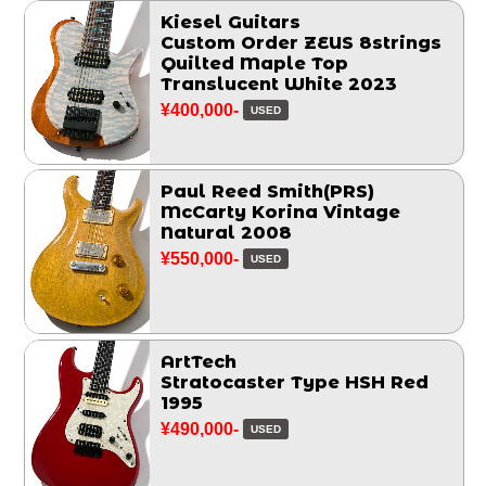
Kiesel Guitars
Custom Order ZEUS 8strings
Quilted Maple Top
Translucent White 2023
¥400,000-
USED
Paul Reed Smith(PRS)
McCarty Korina Vintage
Natural 2008
¥550,000-
USED
ArtTech
Stratocaster Type HSH Red
1995
¥490,000-
USED