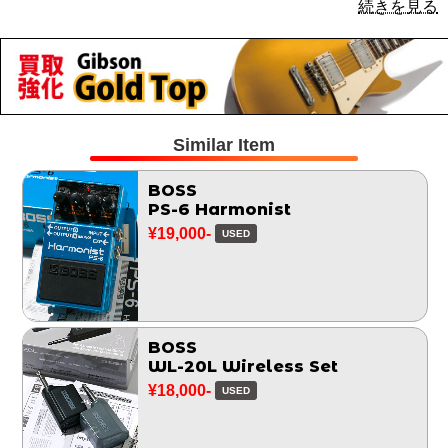
続きを見る
Similar Item
BOSS
PS-6 Harmonist
¥19,000-
USED
BOSS
WL-20L Wireless Set
¥18,000-
USED