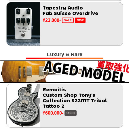
Tapestry Audio
Fab Suisse Overdrive
¥23,000-
SALE
NEW
Luxury & Rare
Zemaitis
Custom Shop Tony's
Collection S22MT Tribal
Tattoo 2
¥600,000-
USED