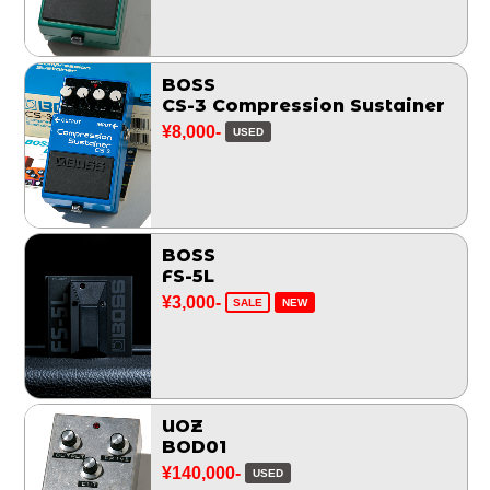
BOSS
CS-3 Compression Sustainer
¥8,000-
USED
BOSS
FS-5L
¥3,000-
SALE
NEW
UOZ
BOD01
¥140,000-
USED