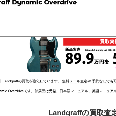
aff Dynamic Overdrive
Landgraffの買取を強化しています。
無料メール査定
や
予約なしでも
fのDynamic Overdriveです。付属品は元箱、日本語マニュアル、英
Landgraffの買取