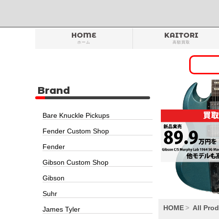
HOME
KAITORI
ホーム
高額買取
Brand
Bare Knuckle Pickups
Fender Custom Shop
Fender
Gibson Custom Shop
Gibson
Suhr
HOME
All Pro
James Tyler