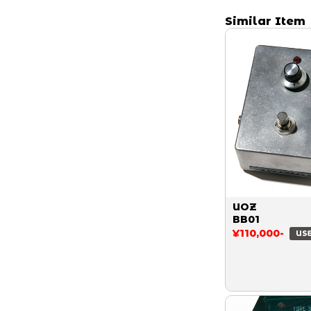
Similar Item
UOZ
BB01
¥110,000-
US