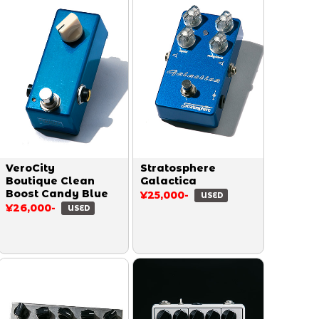
VeroCity
Stratosphere
Boutique Clean
Galactica
Boost Candy Blue
¥25,000-
USED
¥26,000-
USED