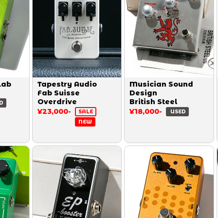
Lab
Tapestry Audio
Musician Sound
Fab Suisse
Design
Overdrive
British Steel
D
¥23,000-
¥18,000-
SALE
USED
NEW