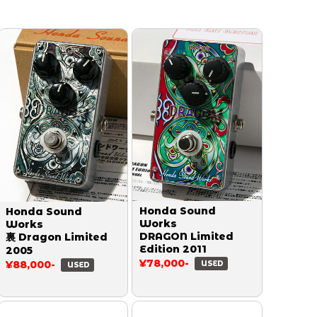
Honda Sound
Honda Sound
Works
Works
DRAGON Limited
裏 Dragon Limited
Edition 2011
2005
¥78,000-
¥88,000-
USED
USED