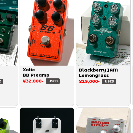
Xotic
Blackberry JAM
BB Preamp
Lemongrass
¥32,000-
¥29,000-
USED
D
USED