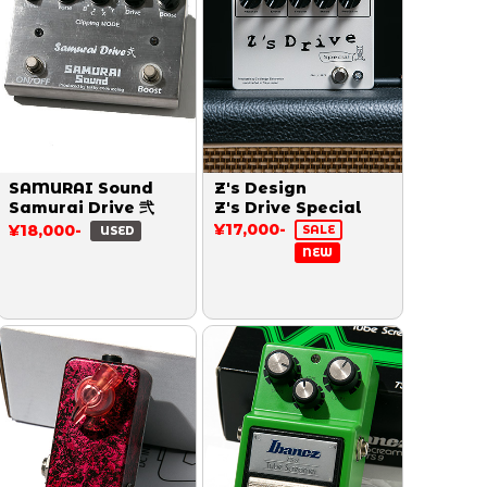
SAMURAI Sound
Z's Design
Samurai Drive 弐
Z's Drive Special
¥17,000-
¥18,000-
SALE
USED
NEW