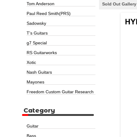
Tom Anderson
Sold Out Gallery
Paul Reed Smith(PRS)
Sadowsky
T's Guitars
g7 Special
RS Guitarworks
Xotic
Nash Guitars
Mayones
Freedom Custom Guitar Research
Category
Guitar
Bass