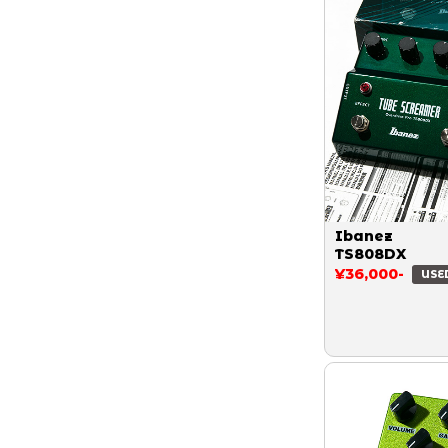
Ibanez
TS808DX
¥36,000-
USE