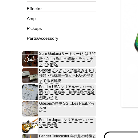
Effector
Amp
Pickups
Parts/Accessory
Suhr Guitars(サーギター)とは？特
徴・John Suhrの経歴・ラインナ
ップを解説
Gibsonピックアップ完全ガイド｜
種類・抵抗値一覧からPAFの歴史
まで徹底解説
Fender USA シリアルナンバーの
調べ方：製造年・刻印場所の完全
判別ガイド
Gibsonの歴史 SGはLes Paulだっ
た?!
Fender Japan シリアルナンバー
で年代特定
Fender Telecaster 年代別の特徴と