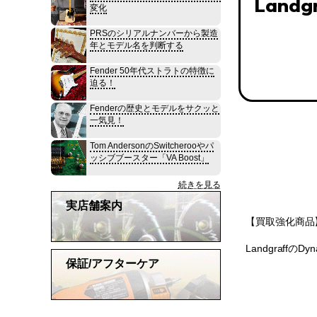
Landgr
変化
PRSのシリアルナンバーから製造
年とモデル名を判断する
Fender 50年代ストラトの特徴に
迫る！
Fenderの歴史とモデルをサクッと
一気見！
Tom AndersonのSwitcherooやパ
ッシブブースター「VA Boost」
続きを見る
実店舗案内
【買取強化商品】
Landgraf
保証/アフターケア