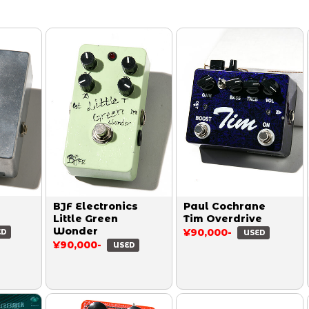
BJF Electronics
Paul Cochrane
Little Green
Tim Overdrive
Wonder
¥90,000-
ED
USED
¥90,000-
USED