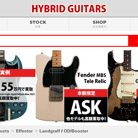
STOCK
SHOP
在庫
実店舗案内
ducts
Effector
Landgraff
/
OD/Booster