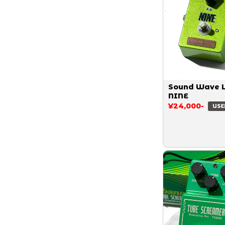
Sound Wave 
NINE
¥24,000-
USE