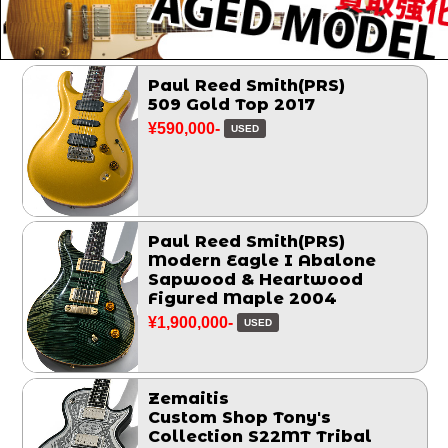
Paul Reed Smith(PRS)
509 Gold Top 2017
¥590,000-
USED
Paul Reed Smith(PRS)
Modern Eagle I Abalone
Sapwood & Heartwood
Figured Maple 2004
¥1,900,000-
USED
Zemaitis
Custom Shop Tony's
Collection S22MT Tribal