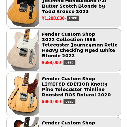
Josefina Handwound P.U
Butter Scotch Blonde by
Todd Krause 2023
¥1,200,000-
USED
Fender Custom Shop
2022 Collection 1958
Telecaster Journeyman Relic
Heavy Checking Aged White
Blonde 2022
¥698,000-
USED
Fender Custom Shop
LIMITED EDITION Knotty
Pine Telecaster Thinline
Roasted NOS Natural 2020
¥660,000-
USED
Fender Custom Shop