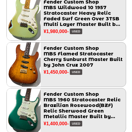
Fender Custom Shop
MBS Wildwood 10 1957
Stratocaster Heavy Relic
Faded Surf Green Over 3TSB
Multi Layer Master Built by
John Cruz 2014
¥1,980,000-
USED
Fender Custom Shop
MBS Flamed Stratocaster
Cherry Sunburst Master Built
by John Cruz 2007
¥1,450,000-
USED
Fender Custom Shop
MBS 1960 Stratocaster Relic
Brazilian Rosewood(BZF)
Relic Sherwood Green
Metallic Master Built by
Chris Fleming 2006
¥1,400,000-
USED