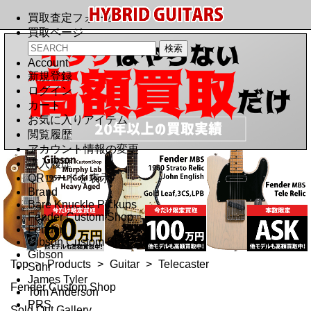
買取査定フォーム
買取ページ
Account
新規登録
ログイン
カート
お気に入りアイテム
閲覧履歴
アカウント情報の変更
購入履歴
QRコードを表示
Brand
Bare Knuckle Pickups
Fender Custom Shop
Fender
Gibson Custom Shop
Gibson
Top
>
Products
>
Guitar
>
Telecaster
Suhr
James Tyler
Fender Custom Shop
Tom Anderson
PRS
Sold Out Gallery