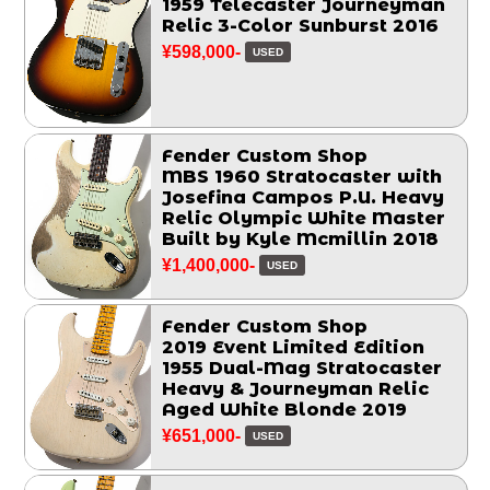
1959 Telecaster Journeyman
Relic 3-Color Sunburst 2016
¥598,000-
USED
Fender Custom Shop
MBS 1960 Stratocaster with
Josefina Campos P.U. Heavy
Relic Olympic White Master
Built by Kyle Mcmillin 2018
¥1,400,000-
USED
Fender Custom Shop
2019 Event Limited Edition
1955 Dual-Mag Stratocaster
Heavy & Journeyman Relic
Aged White Blonde 2019
¥651,000-
USED