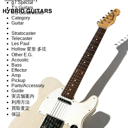
g7 Special
T's Guitars
RS Guitarworks
Category
Guitar
Stratocaster
Telecaster
Les Paul
Hollow 変形 多弦
Other E.G.
Acoustic
Bass
Effector
Amp
Pickup
Parts/Accessory
Guide
実店舗案内
利用方法
買取査定
保証