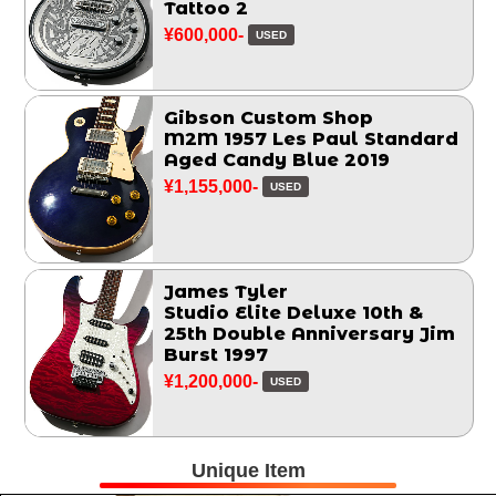
Tattoo 2
¥600,000-
USED
Gibson Custom Shop
M2M 1957 Les Paul Standard
Aged Candy Blue 2019
¥1,155,000-
USED
James Tyler
Studio Elite Deluxe 10th &
25th Double Anniversary Jim
Burst 1997
¥1,200,000-
USED
Unique Item