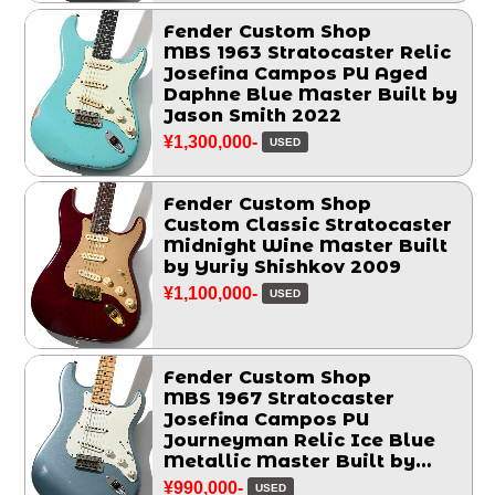
Fender Custom Shop
MBS 1963 Stratocaster Relic
Josefina Campos PU Aged
Daphne Blue Master Built by
Jason Smith 2022
¥1,300,000-
USED
Fender Custom Shop
Custom Classic Stratocaster
Midnight Wine Master Built
by Yuriy Shishkov 2009
¥1,100,000-
USED
Fender Custom Shop
MBS 1967 Stratocaster
Josefina Campos PU
Journeyman Relic Ice Blue
Metallic Master Built by
Greg Fessler 2017
¥990,000-
USED