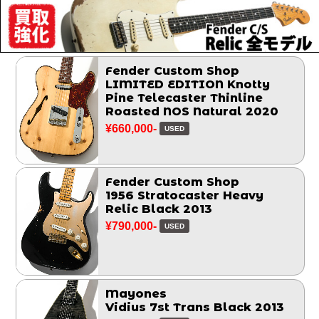
Fender Custom Shop
LIMITED EDITION Knotty
Pine Telecaster Thinline
Roasted NOS Natural 2020
¥660,000-
USED
Fender Custom Shop
1956 Stratocaster Heavy
Relic Black 2013
¥790,000-
USED
Mayones
Vidius 7st Trans Black 2013