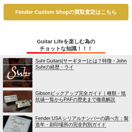
Fender Custom Shopの買取査定はこちら
Guitar Lifeを楽しむ為の
チョットな知識！！！
Suhr Guitars(サーギター)とは？特徴・John
Suhrの経歴・ライ
Gibsonピックアップ完全ガイド｜種類・抵
抗値一覧からPAFの歴史まで徹底解説
Fender USA シリアルナンバーの調べ方：製
造年・刻印場所の完全判別ガイド