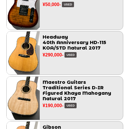
¥50,000-
USED
Headway
40th Anniversary HD-115
KOA/STD Natural 2017
¥290,000-
USED
Maestro Guitars
Traditional Series D-IR
Figured Khaya Mahogany
Natural 2017
¥190,000-
USED
Gibson