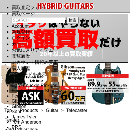
買取査定フォーム
買取ページ
Account
新規登録
ログイン
カート
お気に入りアイテム
閲覧履歴
アカウント情報の変更
購入履歴
QRコードを表示
Brand
Bare Knuckle Pickups
Fender Custom Shop
Fender
Gibson Custom Shop
Gibson
Top
>
Products
>
Guitar
>
Telecaster
Suhr
James Tyler
Fender
Tom Anderson
PRS
Sold Out Gallery