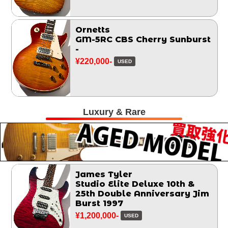
Ornetts
GM-5RC CBS Cherry Sunburst
-
¥220,000-
USED
Luxury & Rare
James Tyler
Studio Elite Deluxe 10th &
25th Double Anniversary Jim
Burst 1997
¥1,200,000-
USED