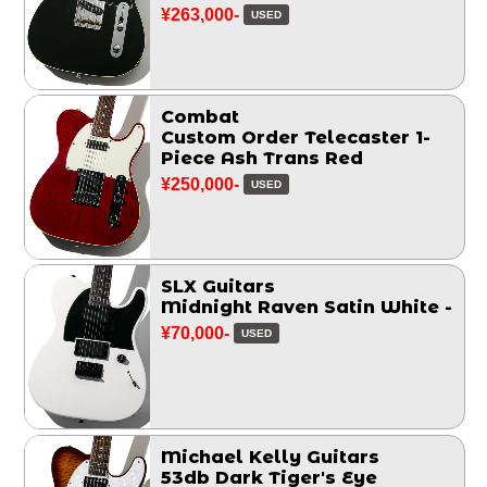
¥263,000-
USED
Combat
Custom Order Telecaster 1-
Piece Ash Trans Red
¥250,000-
USED
SLX Guitars
Midnight Raven Satin White -
¥70,000-
USED
Michael Kelly Guitars
53db Dark Tiger's Eye