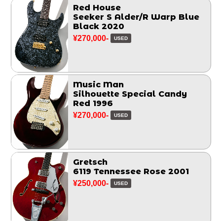
Red House
Seeker S Alder/R Warp Blue
Black 2020
¥270,000-
USED
Music Man
Silhouette Special Candy
Red 1996
¥270,000-
USED
Gretsch
6119 Tennessee Rose 2001
¥250,000-
USED