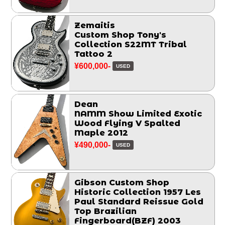
Zemaitis
Custom Shop Tony's
Collection S22MT Tribal
Tattoo 2
¥600,000-
USED
Dean
NAMM Show Limited Exotic
Wood Flying V Spalted
Maple 2012
¥490,000-
USED
Gibson Custom Shop
Historic Collection 1957 Les
Paul Standard Reissue Gold
Top Brazilian
Fingerboard(BZF) 2003