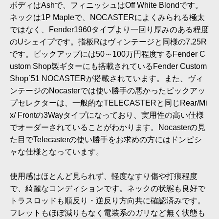
ボディはAshで、フィニッシュはOff White Blondです。
ネックは1P Mapleで、NOCASTERによくみられる極太
ではなく、Fender1960タイプより一回り厚みのある程度
のUシェイプです。指板Rはヴィンテージと同様の7.25R
です。ピックアップには50～100万円程度するFender C
ustom Shop製ギターにも搭載されているFender Custom
Shop´51 NOCASTERが搭載されています。また、ヴィ
ンテージのNocasterでは使い勝手の悪かったピックアッ
プセレクターは、一般的なTELECASTERと同じRear/Mi
x/ Frontの3Wayタイプになっており、実用性の高い仕様
でオーダーされていることがわかります。Nocasterの見
た目でTelecasterの使い勝手をお求めの方にはドンピシ
ャな仕様となっています。
使用感はほとんど見られず、軽度なすり傷や打痕程度
で、綺麗なコンディションです。ネックの状態も良好で
トラスロッドも順反り・逆反り方向共に確認済みです。
フレットもほぼ減りもなく電装系のガリなど無く状態も