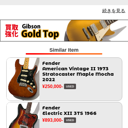
続きを見る
Similar Item
Fender
American Vintage II 1973
Stratocaster Maple Mocha
2022
¥250,000-
USED
Fender
Electric XII 3TS 1966
¥893,000-
USED