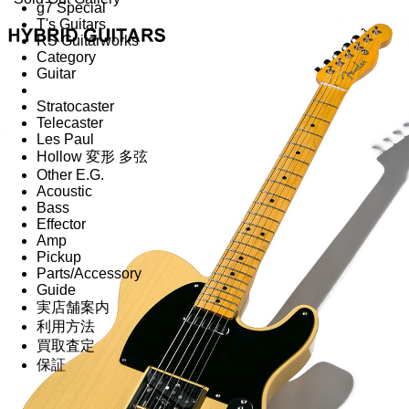
g7 Special
T's Guitars
RS Guitarworks
Category
Guitar
Stratocaster
Telecaster
Les Paul
Hollow 変形 多弦
Other E.G.
Acoustic
Bass
Effector
Amp
Pickup
Parts/Accessory
Guide
実店舗案内
利用方法
買取査定
保証