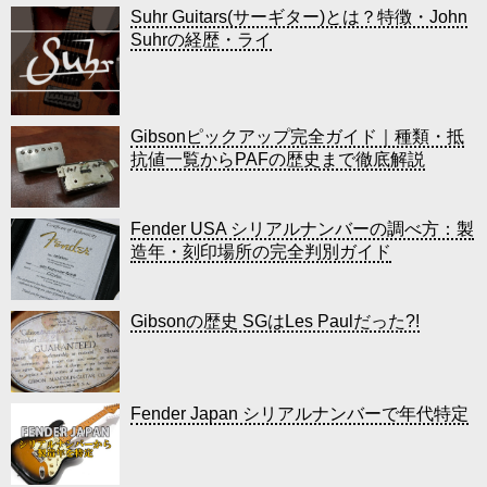
Suhr Guitars(サーギター)とは？特徴・John
Suhrの経歴・ライ
Gibsonピックアップ完全ガイド｜種類・抵
抗値一覧からPAFの歴史まで徹底解説
Fender USA シリアルナンバーの調べ方：製
造年・刻印場所の完全判別ガイド
Gibsonの歴史 SGはLes Paulだった?!
Fender Japan シリアルナンバーで年代特定