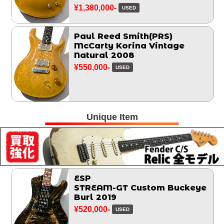
¥1,380,000-
USED
Paul Reed Smith(PRS)
McCarty Korina Vintage
Natural 2008
¥550,000-
USED
Unique Item
ESP
STREAM-GT Custom Buckeye
Burl 2019
¥520,000-
USED