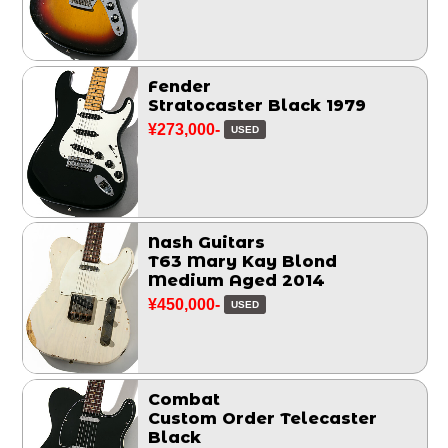
Fender
Stratocaster Black 1979
¥273,000-
USED
Nash Guitars
T63 Mary Kay Blond
Medium Aged 2014
¥450,000-
USED
Combat
Custom Order Telecaster
Black