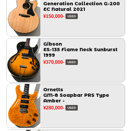
Generation Collection G-200
EC Natural 2021
¥150,000-
USED
Gibson
ES-135 Flame Neck Sunburst
1999
¥370,000-
USED
Ornetts
GM-8 Soapbar PRS Type
Amber -
¥280,000-
USED