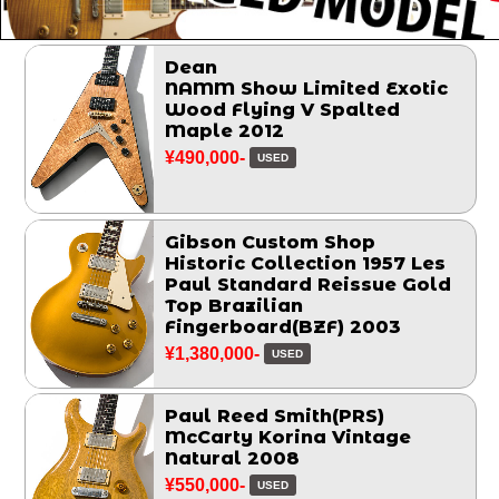
Dean
NAMM Show Limited Exotic
Wood Flying V Spalted
Maple 2012
¥490,000-
USED
Gibson Custom Shop
Historic Collection 1957 Les
Paul Standard Reissue Gold
Top Brazilian
Fingerboard(BZF) 2003
¥1,380,000-
USED
Paul Reed Smith(PRS)
McCarty Korina Vintage
Natural 2008
¥550,000-
USED