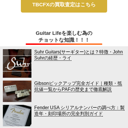
TBCFXの買取査定はこちら
Guitar Lifeを楽しむ為の
チョットな知識！！！
Suhr Guitars(サーギター)とは？特徴・John
Suhrの経歴・ライ
Gibsonピックアップ完全ガイド｜種類・抵
抗値一覧からPAFの歴史まで徹底解説
Fender USA シリアルナンバーの調べ方：製
造年・刻印場所の完全判別ガイド