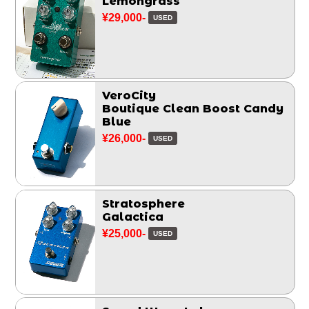
Lemongrass
¥29,000-
USED
VeroCity
Boutique Clean Boost Candy
Blue
¥26,000-
USED
Stratosphere
Galactica
¥25,000-
USED