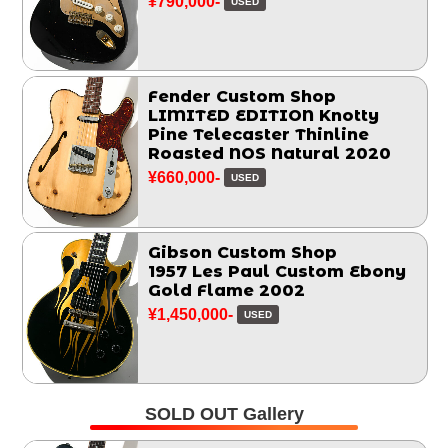
¥790,000-
USED
Fender Custom Shop
LIMITED EDITION Knotty
Pine Telecaster Thinline
Roasted NOS Natural 2020
¥660,000-
USED
Gibson Custom Shop
1957 Les Paul Custom Ebony
Gold Flame 2002
¥1,450,000-
USED
SOLD OUT Gallery