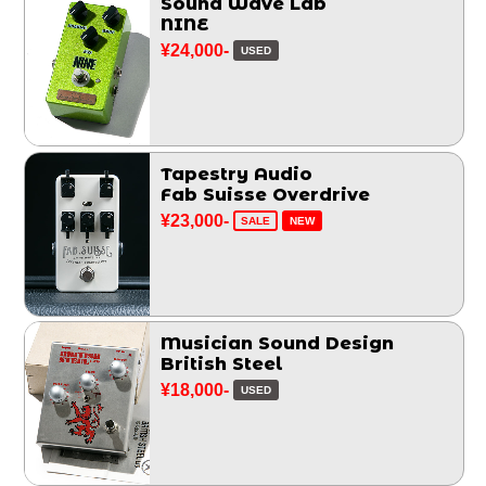
Sound Wave Lab
NINE
¥24,000-
USED
Tapestry Audio
Fab Suisse Overdrive
¥23,000-
SALE
NEW
Musician Sound Design
British Steel
¥18,000-
USED