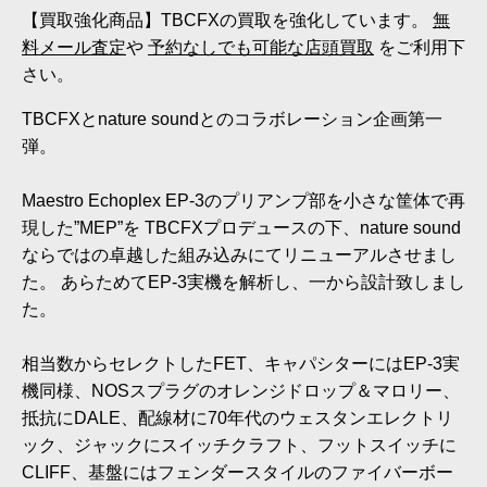
【買取強化商品】TBCFXの買取を強化しています。
無
料メール査定
や
予約なしでも可能な店頭買取
をご利用下
さい。
TBCFXとnature soundとのコラボレーション企画第一
弾。
Maestro Echoplex EP-3のプリアンプ部を小さな筐体で再
現した”MEP”を TBCFXプロデュースの下、nature sound
ならではの卓越した組み込みにてリニューアルさせまし
た。 あらためてEP-3実機を解析し、一から設計致しまし
た。
相当数からセレクトしたFET、キャパシターにはEP-3実
機同様、NOSスプラグのオレンジドロップ＆マロリー、
抵抗にDALE、配線材に70年代のウェスタンエレクトリ
ック、ジャックにスイッチクラフト、フットスイッチに
CLIFF、基盤にはフェンダースタイルのファイバーボー