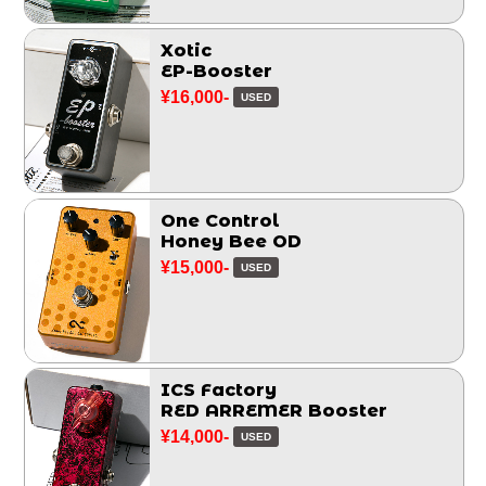
Xotic
EP-Booster
¥16,000-
USED
One Control
Honey Bee OD
¥15,000-
USED
ICS Factory
RED ARREMER Booster
¥14,000-
USED