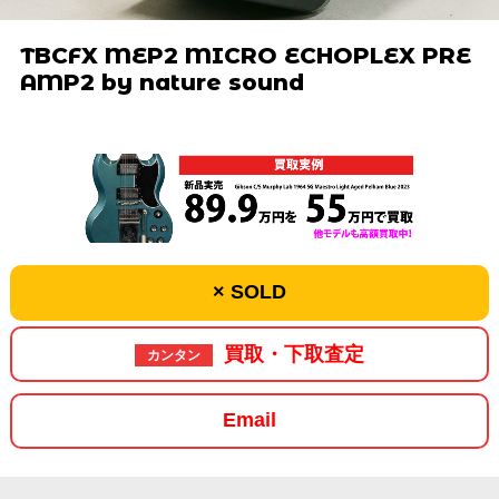
TBCFX MEP2 MICRO ECHOPLEX PRE
AMP2 by nature sound
× SOLD
買取・下取査定
カンタン
Email