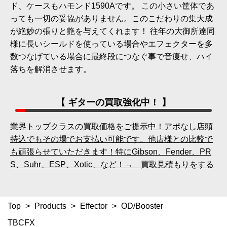
ド、ケースもハモンド1590Aです。 この小さい筐体であ
っても一切の妥協がありません。このこだわりの集大成
が絶妙の張りと艶を与えてくれます！ 往年の大御所達同
様に長いシールドを使っている場合やエフェクターを多
数つなげている場合に最終段につなぐ事で音痩せ、ハイ
落ちを解消させます。
【 ギターの買取強化中！ 】
業界トップクラスの買取価格をご提示中！アポなし店頭
持込でもその場でお支払い可能です。他店様との比較で
も頑張らせていただきます！特にGibson、Fender、PR
S、Suhr、ESP、Xotic、など！→ 買取見積もりをする
Top
>
Products
>
Effector
>
OD/Booster
TBCFX