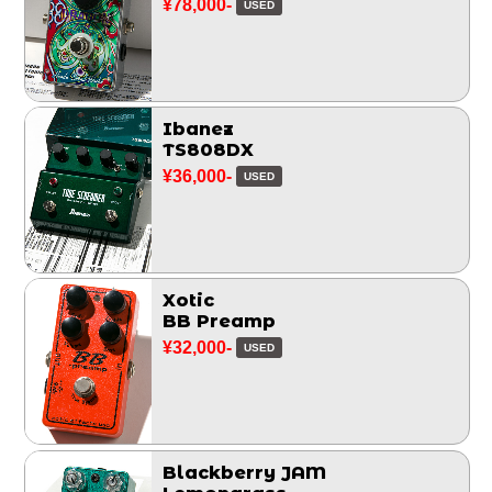
¥78,000-
USED
Ibanez
TS808DX
¥36,000-
USED
Xotic
BB Preamp
¥32,000-
USED
Blackberry JAM