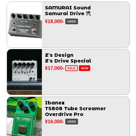
SAMURAI Sound
Samurai Drive 弐
¥18,000-
USED
Z's Design
Z's Drive Special
¥17,000-
SALE
NEW
Ibanez
TS808 Tube Screamer
Overdrive Pro
¥16,000-
USED