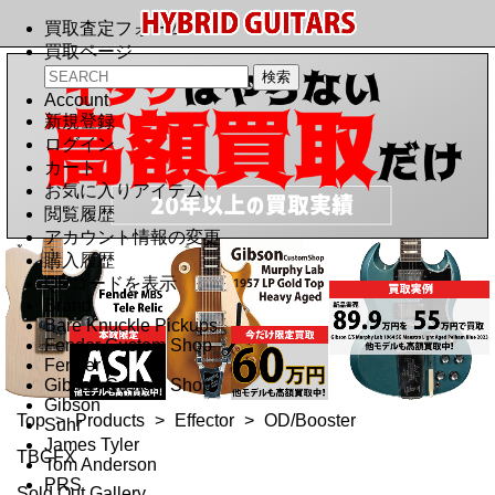
買取査定フォーム
買取ページ
Account
新規登録
ログイン
カート
お気に入りアイテム
閲覧履歴
アカウント情報の変更
購入履歴
QRコードを表示
Brand
Bare Knuckle Pickups
Fender Custom Shop
Fender
Gibson Custom Shop
Gibson
Top
>
Products
>
Effector
>
OD/Booster
Suhr
James Tyler
TBCFX
Tom Anderson
PRS
Sold Out Gallery