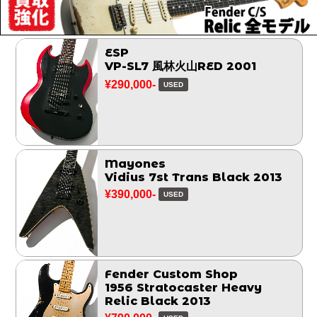
ESP
VP-SL7 風林火山RED 2001
¥290,000-
USED
Mayones
Vidius 7st Trans Black 2013
¥390,000-
USED
Fender Custom Shop
1956 Stratocaster Heavy
Relic Black 2013