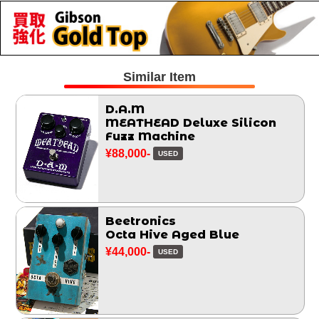
Similar Item
D.A.M
MEATHEAD Deluxe Silicon
Fuzz Machine
¥88,000-
USED
Beetronics
Octa Hive Aged Blue
¥44,000-
USED