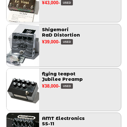
¥43,000-
USED
Shigemori
RaD Distortion
¥39,000-
USED
flying teapot
Jubilee Preamp
¥38,000-
USED
AMT Electronics
SS-11