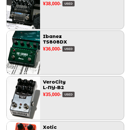
¥38,000-
USED
Ibanez
TS808DX
¥36,000-
USED
VeroCity
L-NY-B2
¥35,000-
USED
Xotic