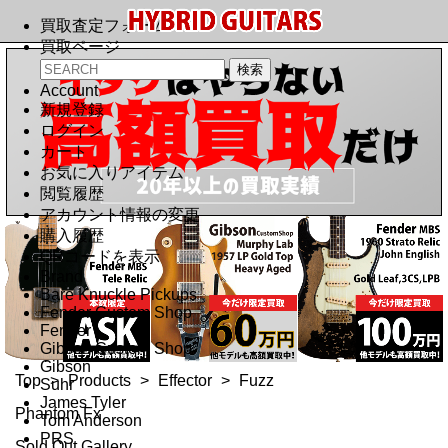
買取査定フォーム
買取ページ
Account
新規登録
ログイン
カート
お気に入りアイテム
閲覧履歴
アカウント情報の変更
購入履歴
QRコードを表示
Brand
Bare Knuckle Pickups
Fender Custom Shop
Fender
Gibson Custom Shop
Gibson
Top
>
Products
>
Effector
>
Fuzz
Suhr
James Tyler
Phantom Fx
Tom Anderson
PRS
Sold Out Gallery