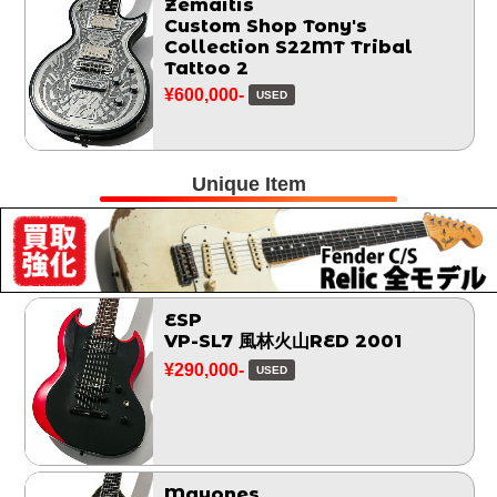
Zemaitis
Custom Shop Tony's
Collection S22MT Tribal
Tattoo 2
¥600,000-
USED
Unique Item
ESP
VP-SL7 風林火山RED 2001
¥290,000-
USED
Mayones