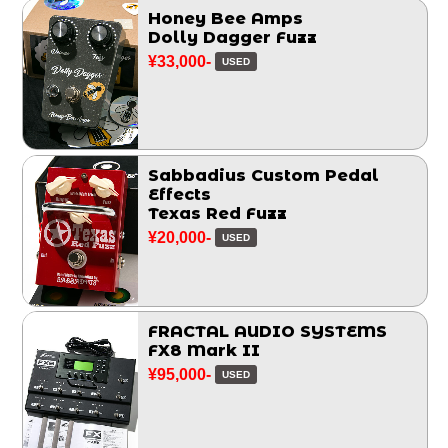
Honey Bee Amps
Dolly Dagger Fuzz
¥33,000-
USED
Sabbadius Custom Pedal
Effects
Texas Red Fuzz
¥20,000-
USED
FRACTAL AUDIO SYSTEMS
FX8 Mark II
¥95,000-
USED