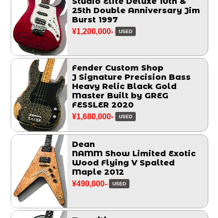
Studio Elite Deluxe 10th &
25th Double Anniversary Jim
Burst 1997
¥1,200,000-
USED
Fender Custom Shop
J Signature Precision Bass
Heavy Relic Black Gold
Master Built by GREG
FESSLER 2020
¥1,680,000-
USED
Dean
NAMM Show Limited Exotic
Wood Flying V Spalted
Maple 2012
¥490,000-
USED