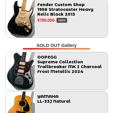
Fender Custom Shop
1956 Stratocaster Heavy
Relic Black 2013
¥790,000-
USED
SOLD OUT Gallery
OOPEGG
Supreme Collection
Trailbreaker MK I Charcoal
Frost Metallic 2024
YAMAHA
LL-33J Natural