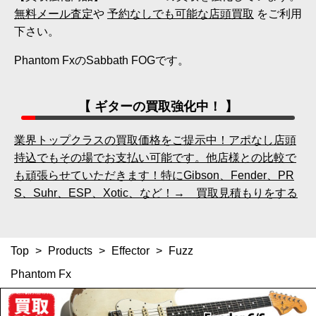
無料メール査定
や
予約なしでも可能な店頭買取
をご利用
下さい。
Phantom FxのSabbath FOGです。
【 ギターの買取強化中！ 】
業界トップクラスの買取価格をご提示中！アポなし店頭
持込でもその場でお支払い可能です。他店様との比較で
も頑張らせていただきます！特にGibson、Fender、PR
S、Suhr、ESP、Xotic、など！→ 買取見積もりをする
Top
>
Products
>
Effector
>
Fuzz
Phantom Fx