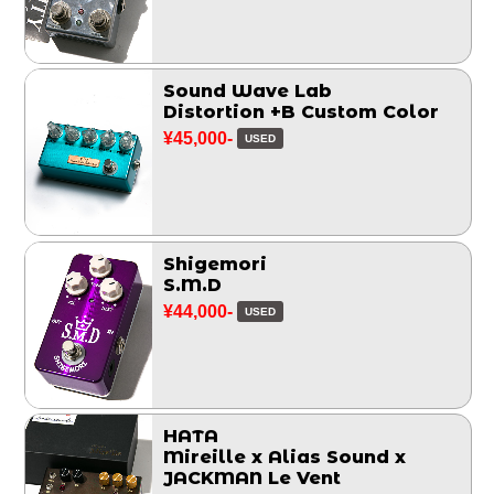
Sound Wave Lab
Distortion +B Custom Color
¥45,000-
USED
Shigemori
S.M.D
¥44,000-
USED
HATA
Mireille x Alias Sound x
JACKMAN Le Vent