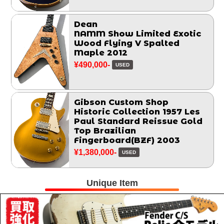
Dean
NAMM Show Limited Exotic
Wood Flying V Spalted
Maple 2012
¥490,000-
USED
Gibson Custom Shop
Historic Collection 1957 Les
Paul Standard Reissue Gold
Top Brazilian
Fingerboard(BZF) 2003
¥1,380,000-
USED
Unique Item