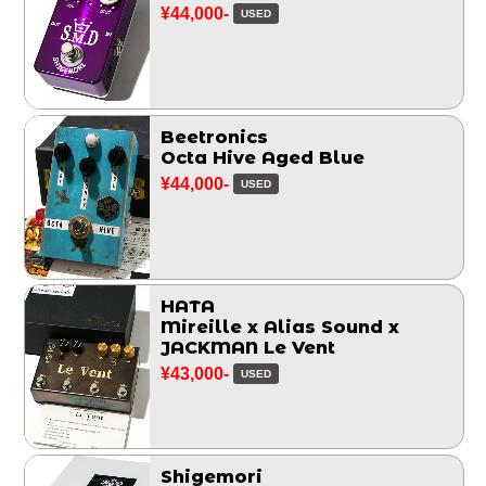
¥44,000-
USED
Beetronics
Octa Hive Aged Blue
¥44,000-
USED
HATA
Mireille x Alias Sound x
JACKMAN Le Vent
¥43,000-
USED
Shigemori