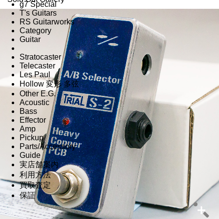
g7 Special
T's Guitars
RS Guitarworks
Category
Guitar
Stratocaster
Telecaster
Les Paul
Hollow 変形 多弦
Other E.G.
Acoustic
Bass
Effector
Amp
Pickup
Parts/Accessory
Guide
実店舗案内
利用方法
買取査定
保証