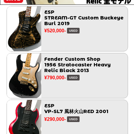
ESP
STREAM-GT Custom Buckeye
Burl 2019
¥520,000-
USED
Fender Custom Shop
1956 Stratocaster Heavy
Relic Black 2013
¥790,000-
USED
ESP
VP-SL7 風林火山RED 2001
¥290,000-
USED