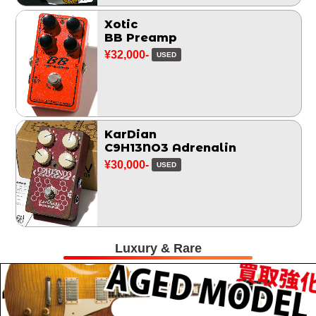
Xotic
BB Preamp
¥32,000-
USED
KarDian
C9H13NO3 Adrenalin
¥30,000-
USED
Luxury & Rare