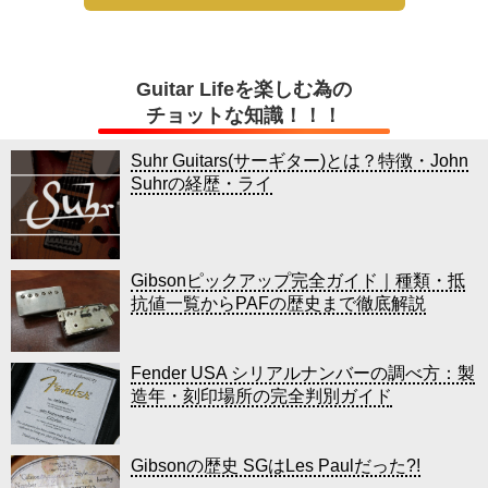
Guitar Lifeを楽しむ為の
チョットな知識！！！
Suhr Guitars(サーギター)とは？特徴・John
Suhrの経歴・ライ
Gibsonピックアップ完全ガイド｜種類・抵
抗値一覧からPAFの歴史まで徹底解説
Fender USA シリアルナンバーの調べ方：製
造年・刻印場所の完全判別ガイド
Gibsonの歴史 SGはLes Paulだった?!