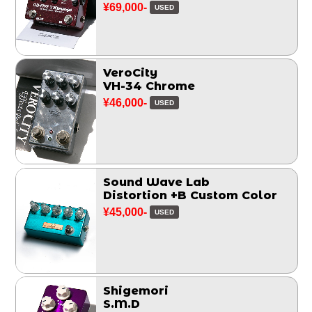
¥69,000-
USED
VeroCity
VH-34 Chrome
¥46,000-
USED
Sound Wave Lab
Distortion +B Custom Color
¥45,000-
USED
Shigemori
S.M.D