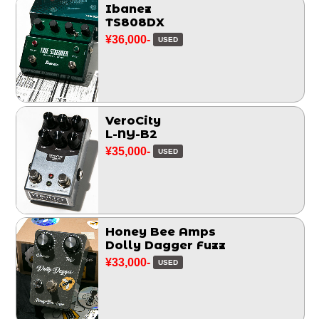
Ibanez
TS808DX
¥36,000-
USED
VeroCity
L-NY-B2
¥35,000-
USED
Honey Bee Amps
Dolly Dagger Fuzz
¥33,000-
USED