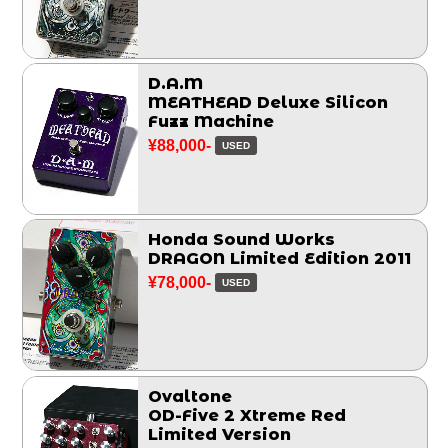
D.A.M
MEATHEAD Deluxe Silicon
Fuzz Machine
¥88,000-
USED
Honda Sound Works
DRAGON Limited Edition 2011
¥78,000-
USED
Ovaltone
OD-Five 2 Xtreme Red
Limited Version