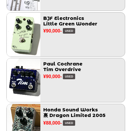
BJF Electronics
Little Green Wonder
¥90,000-
USED
Paul Cochrane
Tim Overdrive
¥90,000-
USED
Honda Sound Works
裏 Dragon Limited 2005
¥88,000-
USED