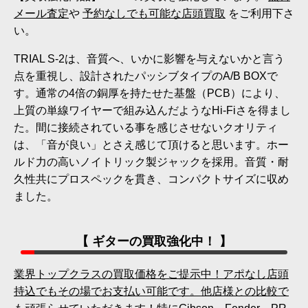
メール査定
や
予約なしでも可能な店頭買取
をご利用下さ
い。
TRIAL S-2は、音質へ、いかに影響を与えないかと言う
点を重視し、設計されたパッシブタイプのA/B BOXで
す。通常の4倍の銅厚を持たせた基盤（PCB）により、
上質の単線ワイヤーで組み込んだようなHi-Fiさを得まし
た。間に接続されている事を感じさせないクオリティ
は、「音が良い」とさえ感じて頂けると思います。ホー
ルド力の高いノイトリック製ジャックを採用。音質・耐
久性共にプロスペックを貫き、コンパクトサイズに収め
ました。
【 ギターの買取強化中！ 】
業界トップクラスの買取価格をご提示中！アポなし店頭
持込でもその場でお支払い可能です。他店様との比較で