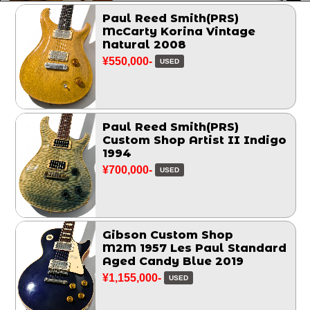
Paul Reed Smith(PRS)
McCarty Korina Vintage
Natural 2008
¥550,000-
USED
Paul Reed Smith(PRS)
Custom Shop Artist II Indigo
1994
¥700,000-
USED
Gibson Custom Shop
M2M 1957 Les Paul Standard
Aged Candy Blue 2019
¥1,155,000-
USED