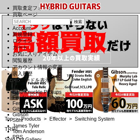
買取査定フォーム
買取ページ
Account
新規登録
ログイン
カート
お気に入りアイテム
閲覧履歴
アカウント情報の変更
購入履歴
QRコードを表示
Brand
Bare Knuckle Pickups
Fender Custom Shop
Fender
Gibson Custom Shop
Gibson
Top
>
Products
>
Effector
>
Switching System
Suhr
James Tyler
TRIAL
Tom Anderson
PRS
Sold Out Gallery