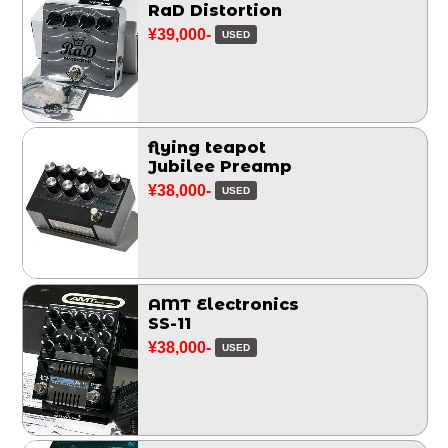
RaD Distortion
¥39,000-
USED
flying teapot
Jubilee Preamp
¥38,000-
USED
AMT Electronics
SS-11
¥38,000-
USED