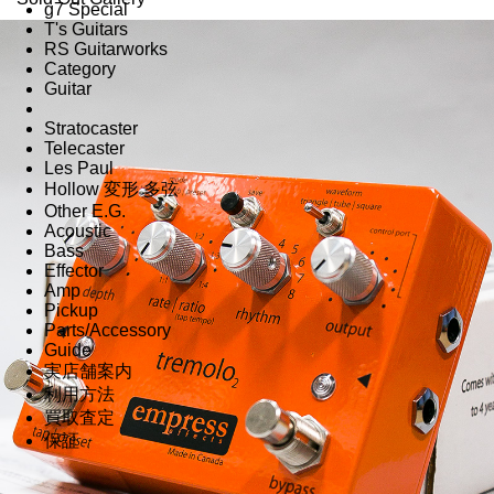
g7 Special
T's Guitars
RS Guitarworks
Category
Guitar
Stratocaster
Telecaster
Les Paul
Hollow 変形 多弦
Other E.G.
Acoustic
Bass
Effector
Amp
Pickup
Parts/Accessory
Guide
実店舗案内
利用方法
買取査定
保証