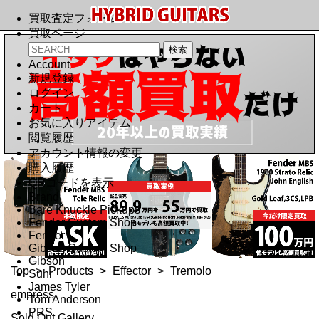
買取査定フォーム
買取ページ
Account
新規登録
ログイン
カート
お気に入りアイテム
閲覧履歴
アカウント情報の変更
購入履歴
QRコードを表示
Brand
Bare Knuckle Pickups
Fender Custom Shop
Fender
Gibson Custom Shop
Gibson
Top
>
Products
>
Effector
>
Tremolo
Suhr
James Tyler
empress
Tom Anderson
PRS
Sold Out Gallery