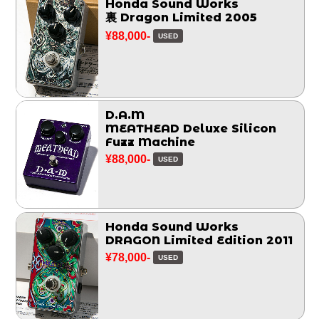
Honda Sound Works
裏 Dragon Limited 2005
¥88,000-
USED
D.A.M
MEATHEAD Deluxe Silicon
Fuzz Machine
¥88,000-
USED
Honda Sound Works
DRAGON Limited Edition 2011
¥78,000-
USED