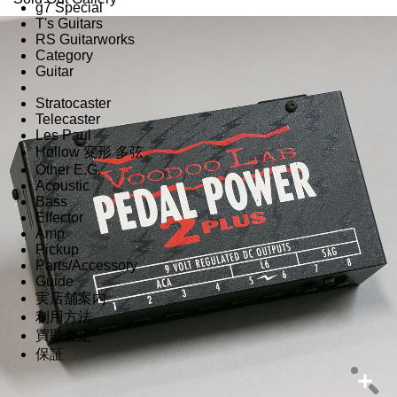
g7 Special
T's Guitars
RS Guitarworks
Category
Guitar
Stratocaster
Telecaster
Les Paul
Hollow 変形 多弦
Other E.G.
Acoustic
Bass
Effector
Amp
Pickup
Parts/Accessory
Guide
実店舗案内
利用方法
買取査定
保証