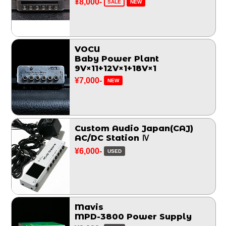
¥8,000-
SALE
NEW
VOCU
Baby Power Plant
9V×11+12V×1+18V×1
¥7,000-
NEW
Custom Audio Japan(CAJ)
AC/DC Station Ⅳ
¥6,000-
USED
Mavis
MPD-3800 Power Supply