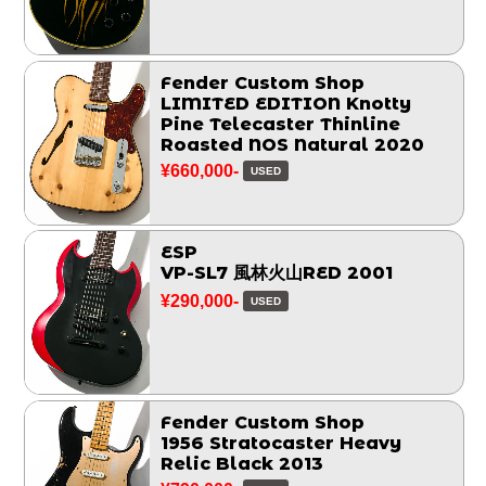
Fender Custom Shop
LIMITED EDITION Knotty
Pine Telecaster Thinline
Roasted NOS Natural 2020
¥660,000-
USED
ESP
VP-SL7 風林火山RED 2001
¥290,000-
USED
Fender Custom Shop
1956 Stratocaster Heavy
Relic Black 2013