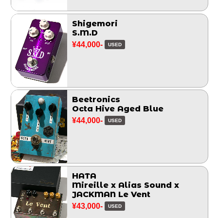
Shigemori
S.M.D
¥44,000-
USED
Beetronics
Octa Hive Aged Blue
¥44,000-
USED
HATA
Mireille x Alias Sound x
JACKMAN Le Vent
¥43,000-
USED