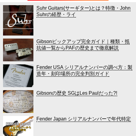
Suhr Guitars(サーギター)とは？特徴・John
Suhrの経歴・ライ
Gibsonピックアップ完全ガイド｜種類・抵
抗値一覧からPAFの歴史まで徹底解説
Fender USA シリアルナンバーの調べ方：製
造年・刻印場所の完全判別ガイド
Gibsonの歴史 SGはLes Paulだった?!
Fender Japan シリアルナンバーで年代特定