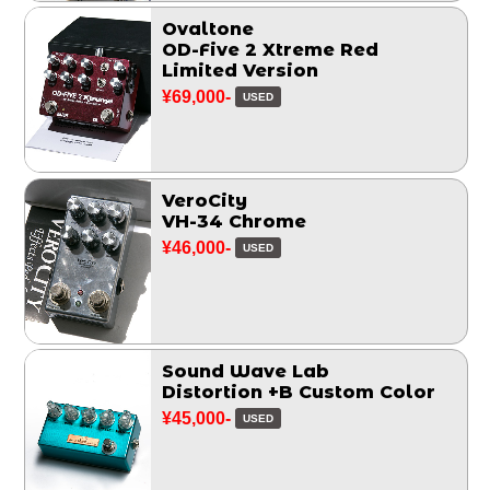
Ovaltone
OD-Five 2 Xtreme Red
Limited Version
¥69,000-
USED
VeroCity
VH-34 Chrome
¥46,000-
USED
Sound Wave Lab
Distortion +B Custom Color
¥45,000-
USED