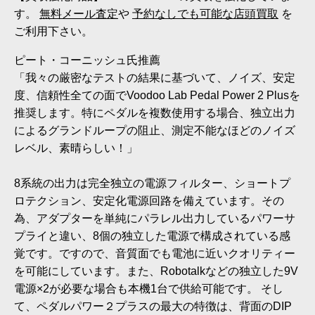
す。
無料メール査定
や
予約なしでも可能な店頭買取
を
ご利用下さい。
ピート・コーニッシュ氏推薦
「我々の厳密なテストの結果に基づいて、ノイズ、安定
度、信頼性全ての面でVoodoo Lab Pedal Power 2 Plusを
推奨します。特にペダルを複数使用する場合、独立出力
によるグランドループの阻止、測定不能なほどのノイズ
レベル、素晴らしい！」
8系統の出力は完全独立の電源フィルター、ショートプ
ロテクション、安定化電源回路を備えています。その
為、アダプターを単純にパラレル出力しているパワーサ
プライと違い、8個の独立した電源で構成されている感
覚です。ですので、音質面でも電池に近いクオリティー
を可能にしています。また、Robotalkなどの独立した9V
電源×2が必要な場合も本機1台で供給可能です。 そし
て、ペダルパワー２プラスの最大の特徴は、背面のDIP