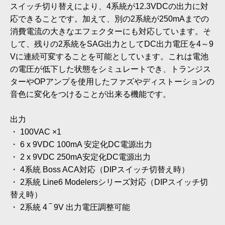
スイッチ切り替えにより、4系統が12.3VDCの出力に対
応できることです。加えて、別の2系統が250mAまでの
消費電流の大きなエフェクターにも対応しています。そ
して、残りの2系統をSAG出力としてDC出力電圧を4～9
Vに連続可変することを可能としています。これは電池
の電圧が低下した状態をシミュレートでき、トランジス
ターやOPアンプを使用したファズやディストーションの
音色に変化をつけることが出来る機能です。
出力
・ 100VAC ×1
・ 6 x 9VDC 100mA 安定化DC電源出力
・ 2 x 9VDC 250mA安定化DC電源出力
・ 4系統 Boss ACA対応（DIPスイッチ切替え時）
・ 2系統 Line6 Modelersシリーズ対応（DIPスイッチ切
替え時）
・ 2系統 4 ‾ 9V 出力電圧調整可能