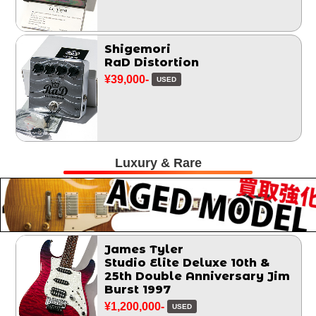
Shigemori
RaD Distortion
¥39,000-
USED
Luxury & Rare
James Tyler
Studio Elite Deluxe 10th &
25th Double Anniversary Jim
Burst 1997
¥1,200,000-
USED