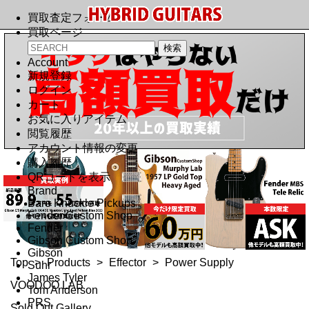
買取査定フォーム
買取ページ
Account
新規登録
ログイン
カート
お気に入りアイテム
閲覧履歴
アカウント情報の変更
購入履歴
QRコードを表示
Brand
Bare Knuckle Pickups
Fender Custom Shop
Fender
Gibson Custom Shop
Gibson
Top
>
Products
>
Effector
>
Power Supply
Suhr
James Tyler
VOODOO LAB
Tom Anderson
PRS
Sold Out Gallery