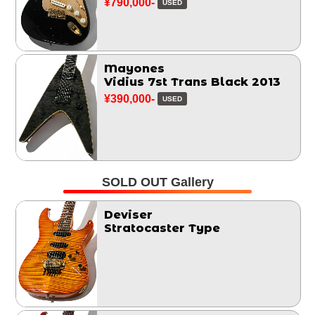
¥790,000-
USED
Mayones
Vidius 7st Trans Black 2013
¥390,000-
USED
SOLD OUT Gallery
Deviser
Stratocaster Type