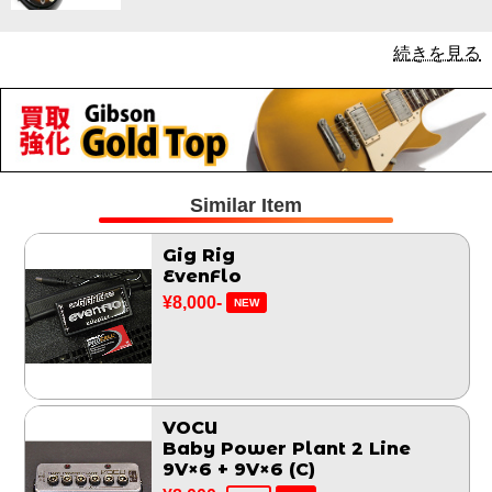
続きを見る
Similar Item
Gig Rig
EvenFlo
¥8,000-
NEW
VOCU
Baby Power Plant 2 Line
9V×6 + 9V×6 (C)