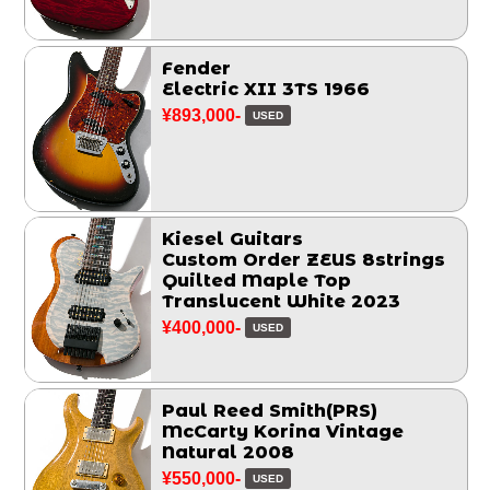
Fender
Electric XII 3TS 1966
¥893,000-
USED
Kiesel Guitars
Custom Order ZEUS 8strings
Quilted Maple Top
Translucent White 2023
¥400,000-
USED
Paul Reed Smith(PRS)
McCarty Korina Vintage
Natural 2008
¥550,000-
USED