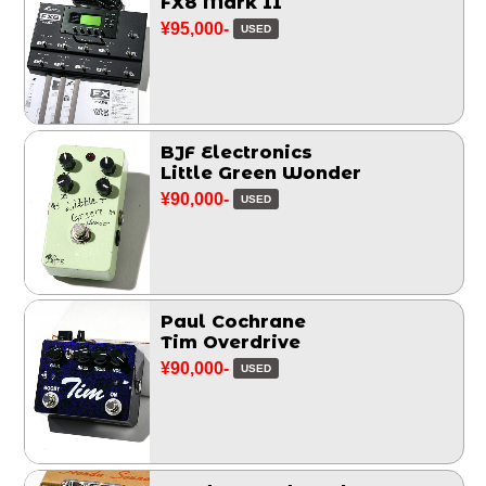
FX8 Mark II
¥95,000-
USED
BJF Electronics
Little Green Wonder
¥90,000-
USED
Paul Cochrane
Tim Overdrive
¥90,000-
USED