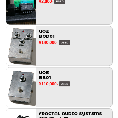
¥2,000-
USED
UOZ
BOD01
¥140,000-
USED
UOZ
BB01
¥110,000-
USED
FRACTAL AUDIO SYSTEMS