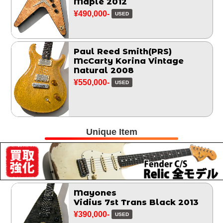
Maple 2012
¥490,000-
USED
Paul Reed Smith(PRS)
McCarty Korina Vintage
Natural 2008
¥550,000-
USED
Unique Item
Mayones
Vidius 7st Trans Black 2013
¥390,000-
USED