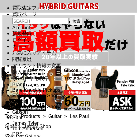
買取査定フォーム
買取ページ
Account
新規登録
ログイン
カート
お気に入りアイテム
閲覧履歴
アカウント情報の変更
購入履歴
QRコードを表示
Brand
Bare Knuckle Pickups
Fender Custom Shop
Fender
Gibson Custom Shop
Gibson
Top
>
Products
>
Guitar
>
Les Paul
Suhr
James Tyler
Gibson Custom Shop
Tom Anderson
PRS
Sold Out Gallery