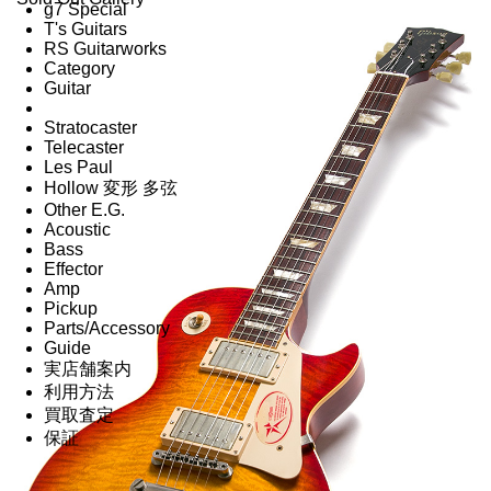
g7 Special
T's Guitars
RS Guitarworks
Category
Guitar
Stratocaster
Telecaster
Les Paul
Hollow 変形 多弦
Other E.G.
Acoustic
Bass
Effector
Amp
Pickup
Parts/Accessory
Guide
実店舗案内
利用方法
買取査定
保証