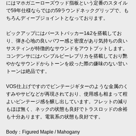
にはマホガニーローズウッド指板という定番のスタイル
で59年仕様ならではの59ラウンドネックグリップで、も
ちろんディープジョイントとなっております。
ピックアップにはバーストバッカー1&2を搭載してお
り、弾き心地の良いパワー感と密度があり気持ちの良い
サスティンが特徴的なサウンドをアウトプットします。
コンデンサにはバンブルビーレプリカを搭載しており艷
やかなサウンドからトーンを絞った際の嫌味のない甘い
トーンは絶品です。
VOS仕上げですのでビンテージギターのような金属のく
すみやサビなどが再現されており、使用感も相まって程
よいビンテージ感を醸し出しています。フレットの減り
もほぼ無く、ネックの状態も良好でトラスロッドの余裕
も十分あります。電装系の状態も良好です。
Body：Figured Maple / Mahogany