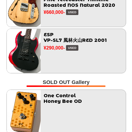
Roasted NOS Natural 2020
¥660,000-
USED
ESP
VP-SL7 風林火山RED 2001
¥290,000-
USED
SOLD OUT Gallery
One Control
Honey Bee OD