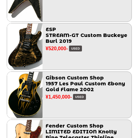
ESP
STREAM-GT Custom Buckeye
Burl 2019
¥520,000-
USED
Gibson Custom Shop
1957 Les Paul Custom Ebony
Gold Flame 2002
¥1,450,000-
USED
Fender Custom Shop
LIMITED EDITION Knotty
Pine Telecaster Thinline