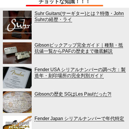
チョットな知識！！！
Suhr Guitars(サーギター)とは？特徴・John
Suhrの経歴・ライ
Gibsonピックアップ完全ガイド｜種類・抵
抗値一覧からPAFの歴史まで徹底解説
Fender USA シリアルナンバーの調べ方：製
造年・刻印場所の完全判別ガイド
Gibsonの歴史 SGはLes Paulだった?!
Fender Japan シリアルナンバーで年代特定