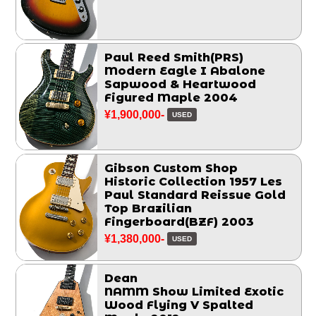
Paul Reed Smith(PRS)
Modern Eagle I Abalone
Sapwood & Heartwood
Figured Maple 2004
¥1,900,000-
USED
Gibson Custom Shop
Historic Collection 1957 Les
Paul Standard Reissue Gold
Top Brazilian
Fingerboard(BZF) 2003
¥1,380,000-
USED
Dean
NAMM Show Limited Exotic
Wood Flying V Spalted