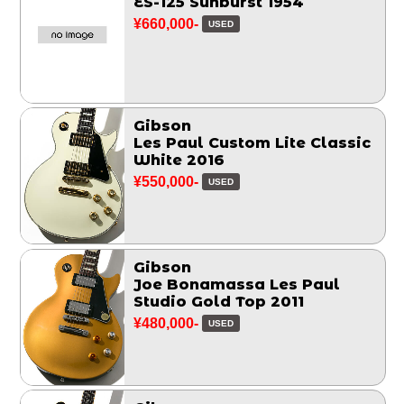
ES-125 Sunburst 1954
¥660,000-
USED
Gibson
Les Paul Custom Lite Classic
White 2016
¥550,000-
USED
Gibson
Joe Bonamassa Les Paul
Studio Gold Top 2011
¥480,000-
USED