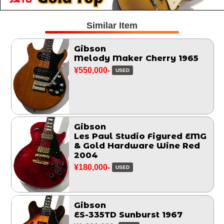
Similar Item
Gibson
Melody Maker Cherry 1965
¥550,000-
USED
Gibson
Les Paul Studio Figured EMG
& Gold Hardware Wine Red
2004
¥180,000-
USED
Gibson
ES-335TD Sunburst 1967