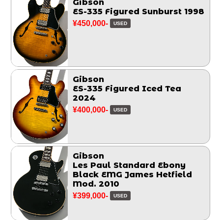
Gibson
ES-335 Figured Sunburst 1998
¥450,000-
USED
Gibson
ES-335 Figured Iced Tea
2024
¥400,000-
USED
Gibson
Les Paul Standard Ebony
Black EMG James Hetfield
Mod. 2010
¥399,000-
USED