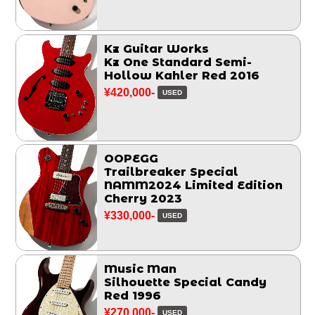
Kz Guitar Works
Kz One Standard Semi-
Hollow Kahler Red 2016
¥420,000-
USED
OOPEGG
Trailbreaker Special
NAMM2024 Limited Edition
Cherry 2023
¥330,000-
USED
Music Man
Silhouette Special Candy
Red 1996
¥270,000-
USED