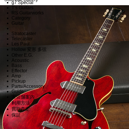
g7 Special
T's Guitars
RS Guitarworks
Category
Guitar
Stratocaster
Telecaster
Les Paul
Hollow 変形 多弦
Other E.G.
Acoustic
Bass
Effector
Amp
Pickup
Parts/Accessory
Guide
実店舗案内
利用方法
買取査定
保証