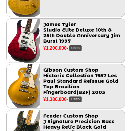
James Tyler
Studio Elite Deluxe 10th &
25th Double Anniversary Jim
Burst 1997
¥1,200,000-
USED
Gibson Custom Shop
Historic Collection 1957 Les
Paul Standard Reissue Gold
Top Brazilian
Fingerboard(BZF) 2003
¥1,380,000-
USED
Fender Custom Shop
J Signature Precision Bass
Heavy Relic Black Gold