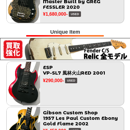
Master Built by GREG
FESSLER 2020
¥1,680,000-
USED
Unique Item
ESP
VP-SL7 風林火山RED 2001
¥290,000-
USED
Gibson Custom Shop
1957 Les Paul Custom Ebony
Gold Flame 2002