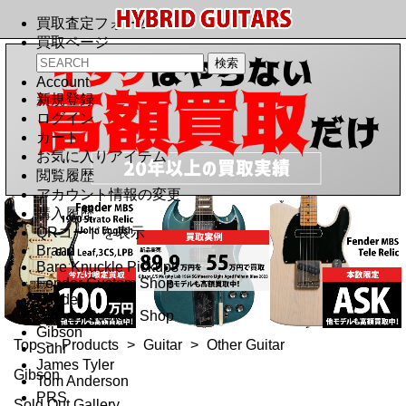
買取査定フォーム
買取ページ
Account
新規登録
ログイン
カート
お気に入りアイテム
閲覧履歴
アカウント情報の変更
購入履歴
QRコードを表示
Brand
Bare Knuckle Pickups
Fender Custom Shop
Fender
Gibson Custom Shop
Gibson
Top
>
Products
>
Guitar
>
Other Guitar
Suhr
James Tyler
Gibson
Tom Anderson
PRS
Sold Out Gallery