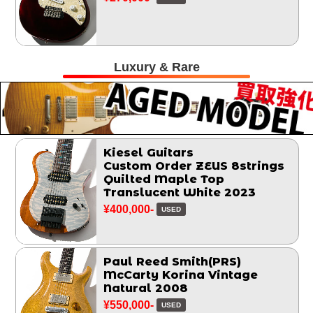
Luxury & Rare
Kiesel Guitars
Custom Order ZEUS 8strings
Quilted Maple Top
Translucent White 2023
¥400,000-
USED
Paul Reed Smith(PRS)
McCarty Korina Vintage
Natural 2008
¥550,000-
USED