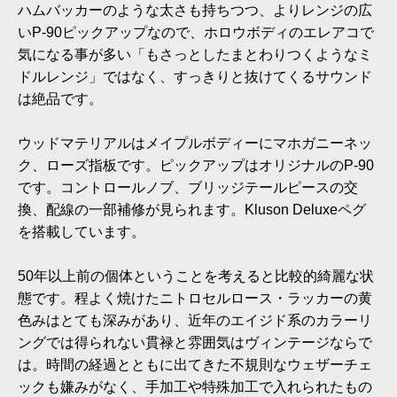
ハムバッカーのような太さも持ちつつ、よりレンジの広
いP-90ピックアップなので、ホロウボディのエレアコで
気になる事が多い「もさっとしたまとわりつくようなミ
ドルレンジ」ではなく、すっきりと抜けてくるサウンド
は絶品です。
ウッドマテリアルはメイプルボディーにマホガニーネッ
ク、ローズ指板です。ピックアップはオリジナルのP-90
です。コントロールノブ、ブリッジテールピースの交
換、配線の一部補修が見られます。Kluson Deluxeペグ
を搭載しています。
50年以上前の個体ということを考えると比較的綺麗な状
態です。程よく焼けたニトロセルロース・ラッカーの黄
色みはとても深みがあり、近年のエイジド系のカラーリ
ングでは得られない貫禄と雰囲気はヴィンテージならで
は。時間の経過とともに出てきた不規則なウェザーチェ
ックも嫌みがなく、手加工や特殊加工で入れられたもの