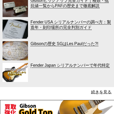
Gibsonピックアップ完全ガイド｜種類・抵
抗値一覧からPAFの歴史まで徹底解説
Fender USA シリアルナンバーの調べ方：製
造年・刻印場所の完全判別ガイド
Gibsonの歴史 SGはLes Paulだった?!
Fender Japan シリアルナンバーで年代特定
続きを見る