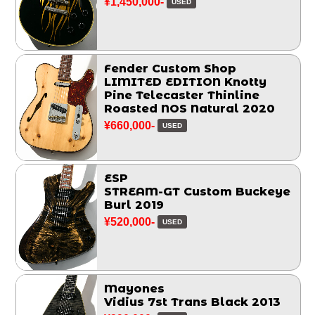
¥1,450,000-
USED
Fender Custom Shop
LIMITED EDITION Knotty
Pine Telecaster Thinline
Roasted NOS Natural 2020
¥660,000-
USED
ESP
STREAM-GT Custom Buckeye
Burl 2019
¥520,000-
USED
Mayones
Vidius 7st Trans Black 2013