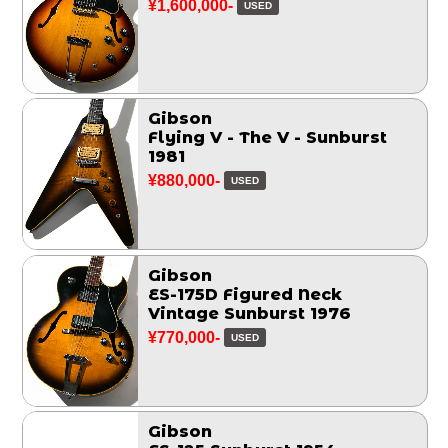
¥1,600,000-
USED
Gibson
Flying V - The V - Sunburst
1981
¥880,000-
USED
Gibson
ES-175D Figured Neck
Vintage Sunburst 1976
¥770,000-
USED
Gibson