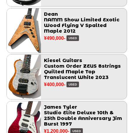
Dean
NAMM Show Limited Exotic
Wood Flying V Spalted
Maple 2012
¥490,000-
USED
Kiesel Guitars
Custom Order ZEUS 8strings
Quilted Maple Top
Translucent White 2023
¥400,000-
USED
James Tyler
Studio Elite Deluxe 10th &
25th Double Anniversary Jim
Burst 1997
¥1,200,000-
USED