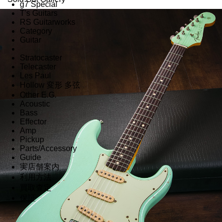
g7 Special
T's Guitars
RS Guitarworks
Category
Guitar
Stratocaster
Telecaster
Les Paul
Hollow 変形 多弦
Other E.G.
Acoustic
Bass
Effector
Amp
Pickup
Parts/Accessory
Guide
実店舗案内
利用方法
買取査定
保証