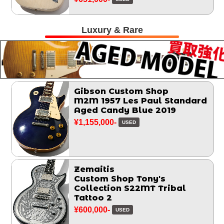
Luxury & Rare
Gibson Custom Shop
M2M 1957 Les Paul Standard
Aged Candy Blue 2019
¥1,155,000-
USED
Zemaitis
Custom Shop Tony's
Collection S22MT Tribal
Tattoo 2
¥600,000-
USED