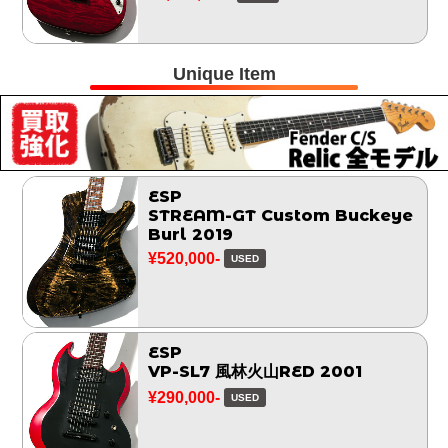
Unique Item
ESP
STREAM-GT Custom Buckeye
Burl 2019
¥520,000-
USED
ESP
VP-SL7 風林火山RED 2001
¥290,000-
USED