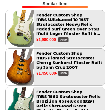
Similar Item
Fender Custom Shop
MBS Wildwood 10 1957
Stratocaster Heavy Relic
Faded Surf Green Over 3TSB
Multi Layer Master Built by
John Cruz 2014
¥1,980,000-
USED
Fender Custom Shop
MBS Flamed Stratocaster
Cherry Sunburst Master Built
by John Cruz 2007
¥1,450,000-
USED
Fender Custom Shop
MBS 1960 Stratocaster Relic
Brazilian Rosewood(BZF)
Relic Sherwood Green