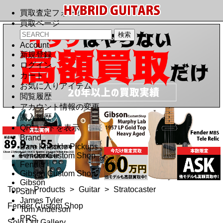
買取査定フォーム
買取ページ
Account
新規登録
ログイン
カート
お気に入りアイテム
閲覧履歴
アカウント情報の変更
購入履歴
QRコードを表示
Brand
Bare Knuckle Pickups
Fender Custom Shop
Fender
Gibson Custom Shop
Gibson
Top
>
Products
>
Guitar
>
Stratocaster
Suhr
James Tyler
Fender Custom Shop
Tom Anderson
PRS
Sold Out Gallery