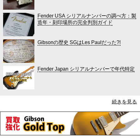
Fender USA シリアルナンバーの調べ方：製
造年・刻印場所の完全判別ガイド
Gibsonの歴史 SGはLes Paulだった?!
Fender Japan シリアルナンバーで年代特定
続きを見る