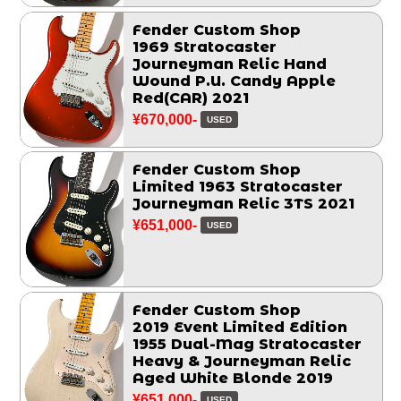
Fender Custom Shop
1969 Stratocaster
Journeyman Relic Hand
Wound P.U. Candy Apple
Red(CAR) 2021
¥670,000-
USED
Fender Custom Shop
Limited 1963 Stratocaster
Journeyman Relic 3TS 2021
¥651,000-
USED
Fender Custom Shop
2019 Event Limited Edition
1955 Dual-Mag Stratocaster
Heavy & Journeyman Relic
Aged White Blonde 2019
¥651,000-
USED