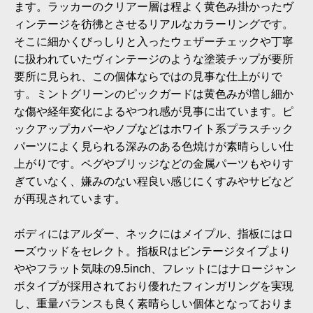
ます。ラッカーのクリアー層は程よく黄色み掛かったヴ
ィンテージを彷彿とさせるリアルなカラーリングです。
そこに細かくびっしりと入ったウェザーチェックや丁寧
に扱われていたヴィンテージのような塗装チップが要所
要所に見られ、この個体ならではの見事な仕上がりで
す。ミントグリーンのピックガードは黄色みが増し細か
な傷や経年変化によるやつれ感が見事に出ています。ピ
ックアップカバーやノブなどはホワイト系プラスチック
パーツによく見られる深みのある色焼けが素晴らしい仕
上がりです。ペグやブリッジなどの金属パーツもやりす
ぎていなく、嫌みのない程良い感じにくすみやサビなど
が再現されています。
ボディにはアルダー、ネックにはメイプル、指板にはロ
ーズウッドをセレクト。指板Rはビンテージタイプより
ややフラット気味の9.5inch、フレットにはナロージャン
ボタイプが採用されており優れたフィンガリングを実現
し、重量バランスも良く素晴らしい個体となっておりま