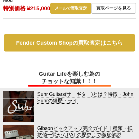
Mod
特別価格 ¥215,000
買取ページを見る
メールで買取査定
Fender Custom Shopの買取査定はこちら
Guitar Lifeを楽しむ為の
チョットな知識！！！
Suhr Guitars(サーギター)とは？特徴・John
Suhrの経歴・ライ
Gibsonピックアップ完全ガイド｜種類・抵
抗値一覧からPAFの歴史まで徹底解説