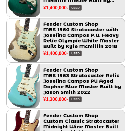
Metallic Master Built by
Chris Fleming 2006
¥1,400,000-
USED
Fender Custom Shop
MBS 1960 Stratocaster with
Josefina Campos P.U. Heavy
Relic Olympic White Master
Built by Kyle Mcmillin 2018
¥1,400,000-
USED
Fender Custom Shop
MBS 1963 Stratocaster Relic
Josefina Campos PU Aged
Daphne Blue Master Built by
Jason Smith 2022
¥1,300,000-
USED
Fender Custom Shop
Custom Classic Stratocaster
Midnight Wine Master Built