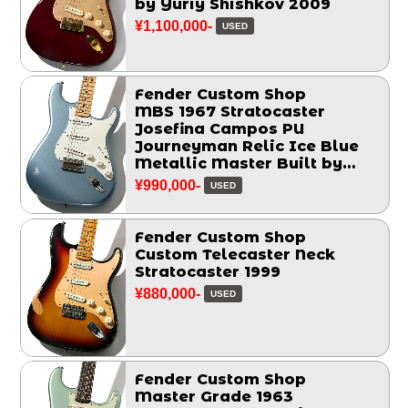
by Yuriy Shishkov 2009
¥1,100,000-
USED
Fender Custom Shop
MBS 1967 Stratocaster
Josefina Campos PU
Journeyman Relic Ice Blue
Metallic Master Built by
Greg Fessler 2017
¥990,000-
USED
Fender Custom Shop
Custom Telecaster Neck
Stratocaster 1999
¥880,000-
USED
Fender Custom Shop
Master Grade 1963