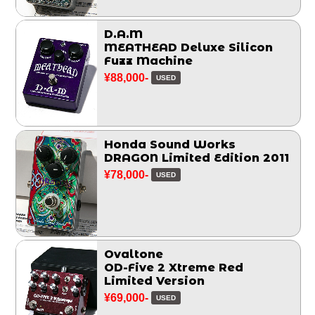
D.A.M
MEATHEAD Deluxe Silicon
Fuzz Machine
¥88,000-
USED
Honda Sound Works
DRAGON Limited Edition 2011
¥78,000-
USED
Ovaltone
OD-Five 2 Xtreme Red
Limited Version
¥69,000-
USED