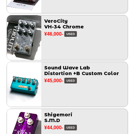
VeroCity
VH-34 Chrome
¥46,000-
USED
Sound Wave Lab
Distortion +B Custom Color
¥45,000-
USED
Shigemori
S.M.D
¥44,000-
USED