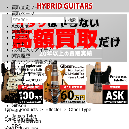
買取査定フォーム
買取ページ
Account
新規登録
ログイン
カート
お気に入りアイテム
閲覧履歴
アカウント情報の変更
購入履歴
QRコードを表示
Brand
Bare Knuckle Pickups
Fender Custom Shop
Fender
Gibson Custom Shop
Gibson
Top
>
Products
>
Effector
>
Other Type
Suhr
James Tyler
Sonic Research
Tom Anderson
PRS
Sold Out Gallery