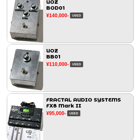
UOZ
BOD01
¥140,000-
USED
UOZ
BB01
¥110,000-
USED
FRACTAL AUDIO SYSTEMS
FX8 Mark II
¥95,000-
USED