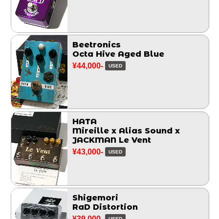
Beetronics
Octa Hive Aged Blue
¥44,000-
USED
HATA
Mireille x Alias Sound x
JACKMAN Le Vent
¥43,000-
USED
Shigemori
RaD Distortion
¥39,000-
USED