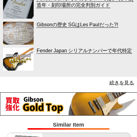
造年・刻印場所の完全判別ガイド
Gibsonの歴史 SGはLes Paulだった?!
Fender Japan シリアルナンバーで年代特定
続きを見る
Similar Item