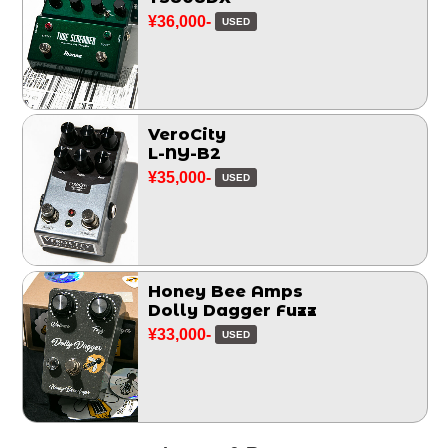
¥36,000-
USED
VeroCity
L-NY-B2
¥35,000-
USED
Honey Bee Amps
Dolly Dagger Fuzz
¥33,000-
USED