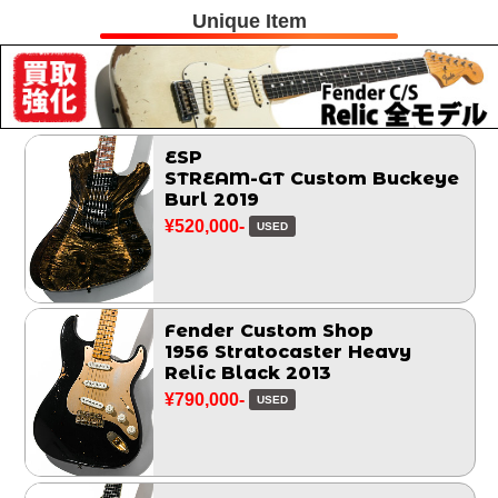
Unique Item
ESP
STREAM-GT Custom Buckeye
Burl 2019
¥520,000-
USED
Fender Custom Shop
1956 Stratocaster Heavy
Relic Black 2013
¥790,000-
USED