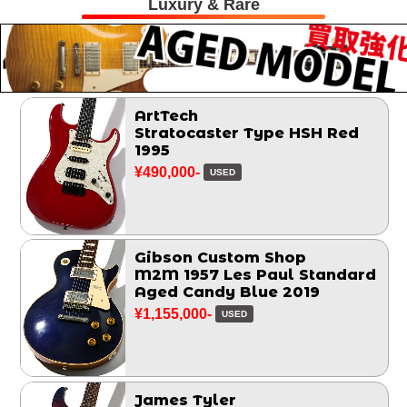
Luxury & Rare
ArtTech
Stratocaster Type HSH Red
1995
¥490,000-
USED
Gibson Custom Shop
M2M 1957 Les Paul Standard
Aged Candy Blue 2019
¥1,155,000-
USED
James Tyler