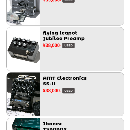
flying teapot
Jubilee Preamp
¥38,000-
USED
AMT Electronics
SS-11
¥38,000-
USED
Ibanez
TS808DX