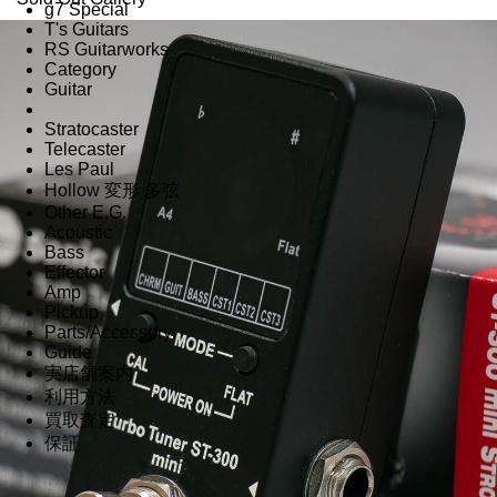
g7 Special
T's Guitars
RS Guitarworks
Category
Guitar
Stratocaster
Telecaster
Les Paul
Hollow 変形 多弦
Other E.G.
Acoustic
Bass
Effector
Amp
Pickup
Parts/Accessory
Guide
実店舗案内
利用方法
買取査定
保証