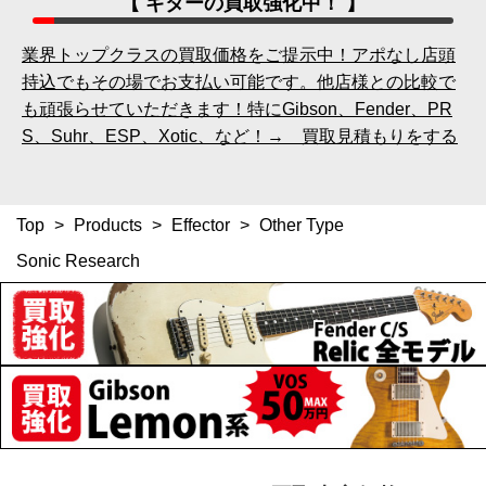
【 ギターの買取強化中！ 】
業界トップクラスの買取価格をご提示中！アポなし店頭
持込でもその場でお支払い可能です。他店様との比較で
も頑張らせていただきます！特にGibson、Fender、PR
S、Suhr、ESP、Xotic、など！→ 買取見積もりをする
Top
>
Products
>
Effector
>
Other Type
Sonic Research