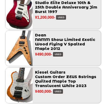
Studio Elite Deluxe 10th &
25th Double Anniversary Jim
Burst 1997
¥1,200,000-
USED
Dean
NAMM Show Limited Exotic
Wood Flying V Spalted
Maple 2012
¥490,000-
USED
Kiesel Guitars
Custom Order ZEUS 8strings
Quilted Maple Top
Translucent White 2023
¥400,000-
USED