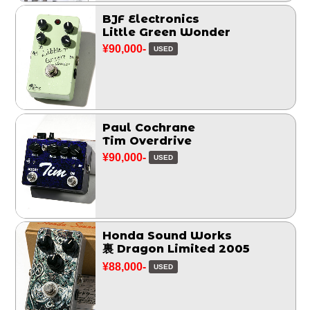
BJF Electronics
Little Green Wonder
¥90,000-
USED
Paul Cochrane
Tim Overdrive
¥90,000-
USED
Honda Sound Works
裏 Dragon Limited 2005
¥88,000-
USED