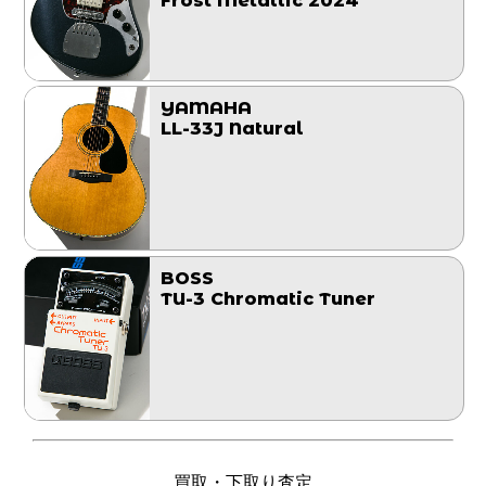
Frost Metallic 2024
YAMAHA
LL-33J Natural
BOSS
TU-3 Chromatic Tuner
買取・下取り査定