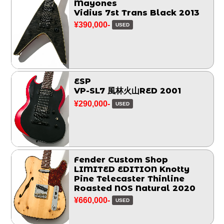
Mayones
Vidius 7st Trans Black 2013
¥390,000-
USED
ESP
VP-SL7 風林火山RED 2001
¥290,000-
USED
Fender Custom Shop
LIMITED EDITION Knotty
Pine Telecaster Thinline
Roasted NOS Natural 2020
¥660,000-
USED