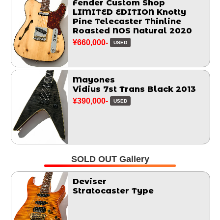
Fender Custom Shop
LIMITED EDITION Knotty
Pine Telecaster Thinline
Roasted NOS Natural 2020
¥660,000-
USED
Mayones
Vidius 7st Trans Black 2013
¥390,000-
USED
SOLD OUT Gallery
Deviser
Stratocaster Type