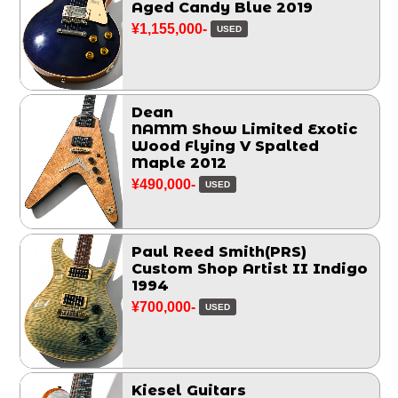
Aged Candy Blue 2019
¥1,155,000-
USED
Dean
NAMM Show Limited Exotic
Wood Flying V Spalted
Maple 2012
¥490,000-
USED
Paul Reed Smith(PRS)
Custom Shop Artist II Indigo
1994
¥700,000-
USED
Kiesel Guitars