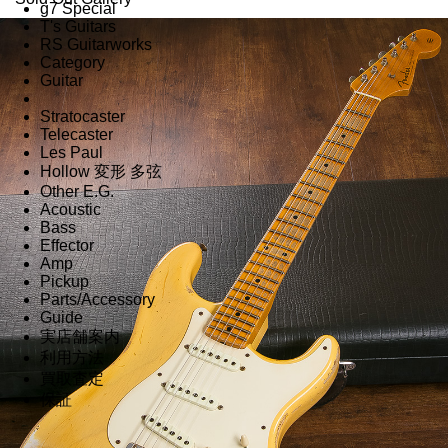
g7 Special
T's Guitars
RS Guitarworks
Category
Guitar
Stratocaster
Telecaster
Les Paul
Hollow 変形 多弦
Other E.G.
Acoustic
Bass
Effector
Amp
Pickup
Parts/Accessory
Guide
実店舗案内
利用方法
買取査定
保証