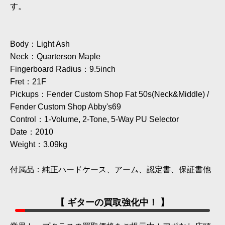
す。
Body：Light Ash
Neck：Quarterson Maple
Fingerboard Radius：9.5inch
Fret：21F
Pickups：Fender Custom Shop Fat 50s(Neck&Middle) /
Fender Custom Shop Abby's69
Control：1-Volume, 2-Tone, 5-Way PU Selector
Date：2010
Weight：3.09kg
付属品：純正ハードケース、アーム、認定書、保証書他
【 ギターの買取強化中！ 】