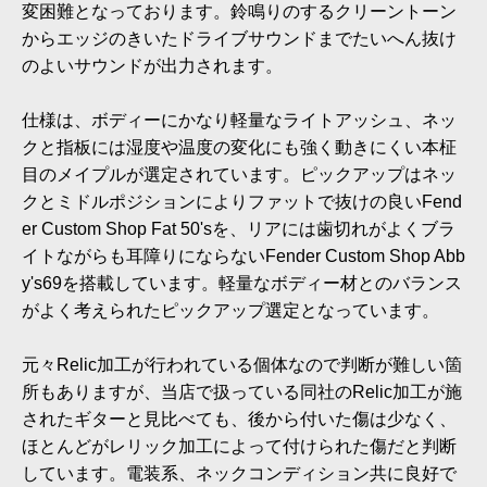
変困難となっております。鈴鳴りのするクリーントーン
からエッジのきいたドライブサウンドまでたいへん抜け
のよいサウンドが出力されます。
仕様は、ボディーにかなり軽量なライトアッシュ、ネッ
クと指板には湿度や温度の変化にも強く動きにくい本柾
目のメイプルが選定されています。ピックアップはネッ
クとミドルポジションによりファットで抜けの良いFend
er Custom Shop Fat 50'sを、リアには歯切れがよくブラ
イトながらも耳障りにならないFender Custom Shop Abb
y's69を搭載しています。軽量なボディー材とのバランス
がよく考えられたピックアップ選定となっています。
元々Relic加工が行われている個体なので判断が難しい箇
所もありますが、当店で扱っている同社のRelic加工が施
されたギターと見比べても、後から付いた傷は少なく、
ほとんどがレリック加工によって付けられた傷だと判断
しています。電装系、ネックコンディション共に良好で