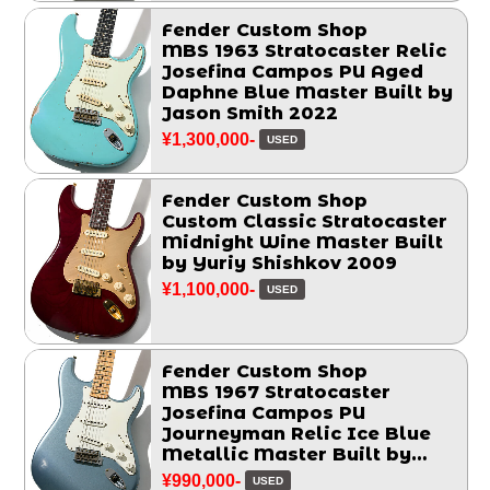
Fender Custom Shop
MBS 1963 Stratocaster Relic
Josefina Campos PU Aged
Daphne Blue Master Built by
Jason Smith 2022
¥1,300,000-
USED
Fender Custom Shop
Custom Classic Stratocaster
Midnight Wine Master Built
by Yuriy Shishkov 2009
¥1,100,000-
USED
Fender Custom Shop
MBS 1967 Stratocaster
Josefina Campos PU
Journeyman Relic Ice Blue
Metallic Master Built by
Greg Fessler 2017
¥990,000-
USED