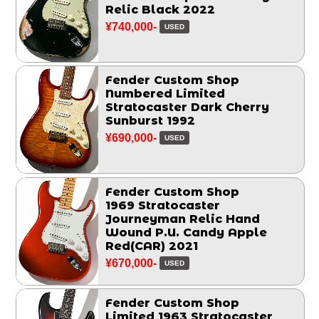
Relic Black 2022
¥740,000-
USED
Fender Custom Shop
Numbered Limited
Stratocaster Dark Cherry
Sunburst 1992
¥690,000-
USED
Fender Custom Shop
1969 Stratocaster
Journeyman Relic Hand
Wound P.U. Candy Apple
Red(CAR) 2021
¥670,000-
USED
Fender Custom Shop
Limited 1963 Stratocaster