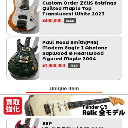
Custom Order ZEUS 8strings
Quilted Maple Top
Translucent White 2023
¥400,000-
USED
Paul Reed Smith(PRS)
Modern Eagle I Abalone
Sapwood & Heartwood
Figured Maple 2004
¥1,900,000-
USED
Unique Item
ESP