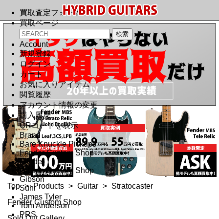
買取査定フォーム
買取ページ
Account
新規登録
ログイン
カート
お気に入りアイテム
閲覧履歴
アカウント情報の変更
購入履歴
QRコードを表示
Brand
Bare Knuckle Pickups
Fender Custom Shop
Fender
Gibson Custom Shop
Gibson
Top
>
Products
>
Guitar
>
Stratocaster
Suhr
James Tyler
Fender Custom Shop
Tom Anderson
PRS
Sold Out Gallery