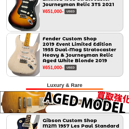
Journeyman Relic 3TS 2021
¥651,000-
USED
Fender Custom Shop
2019 Event Limited Edition
1955 Dual-Mag Stratocaster
Heavy & Journeyman Relic
Aged White Blonde 2019
¥651,000-
USED
Luxury & Rare
Gibson Custom Shop
M2M 1957 Les Paul Standard