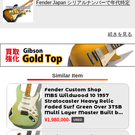
Fender Japan シリアルナンバーで年代特定
続きを見る
Similar Item
Fender Custom Shop
MBS Wildwood 10 1957
Stratocaster Heavy Relic
Faded Surf Green Over 3TSB
Multi Layer Master Built by
John Cruz 2014
¥1,980,000-
USED