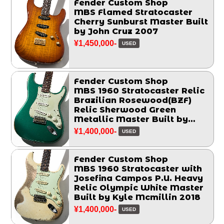
Fender Custom Shop
MBS Flamed Stratocaster
Cherry Sunburst Master Built
by John Cruz 2007
¥1,450,000-
USED
Fender Custom Shop
MBS 1960 Stratocaster Relic
Brazilian Rosewood(BZF)
Relic Sherwood Green
Metallic Master Built by
Chris Fleming 2006
¥1,400,000-
USED
Fender Custom Shop
MBS 1960 Stratocaster with
Josefina Campos P.U. Heavy
Relic Olympic White Master
Built by Kyle Mcmillin 2018
¥1,400,000-
USED