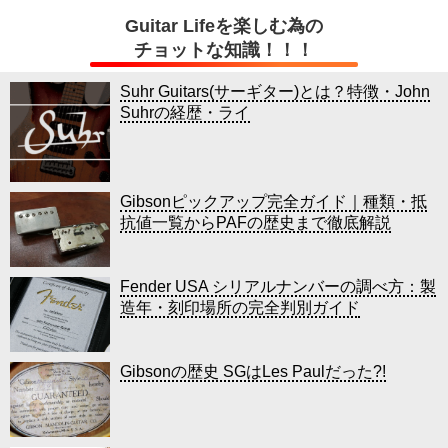
Guitar Lifeを楽しむ為の
チョットな知識！！！
Suhr Guitars(サーギター)とは？特徴・John
Suhrの経歴・ライ
Gibsonピックアップ完全ガイド｜種類・抵
抗値一覧からPAFの歴史まで徹底解説
Fender USA シリアルナンバーの調べ方：製
造年・刻印場所の完全判別ガイド
Gibsonの歴史 SGはLes Paulだった?!