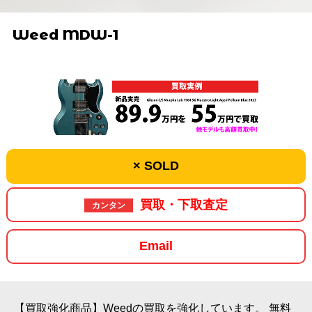
Weed MDW-1
× SOLD
買取・下取査定
カンタン
Email
【買取強化商品】Weedの買取を強化しています。
無料