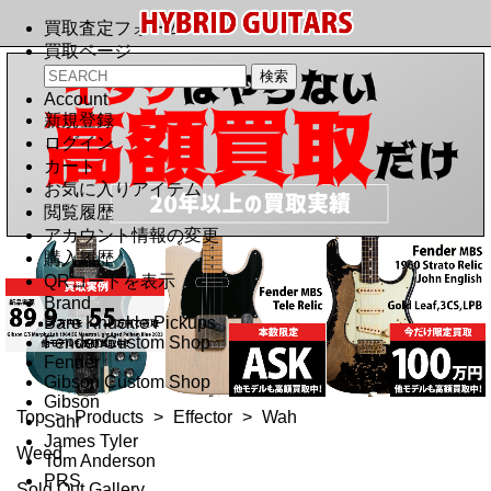
買取査定フォーム
買取ページ
Account
新規登録
ログイン
カート
お気に入りアイテム
閲覧履歴
アカウント情報の変更
購入履歴
QRコードを表示
Brand
Bare Knuckle Pickups
Fender Custom Shop
Fender
Gibson Custom Shop
Gibson
Top
>
Products
>
Effector
>
Wah
Suhr
James Tyler
Weed
Tom Anderson
PRS
Sold Out Gallery