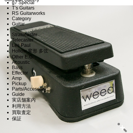
g7 Special
T's Guitars
RS Guitarworks
Category
Guitar
Stratocaster
Telecaster
Les Paul
Hollow 変形 多弦
Other E.G.
Acoustic
Bass
Effector
Amp
Pickup
Parts/Accessory
Guide
実店舗案内
利用方法
買取査定
保証