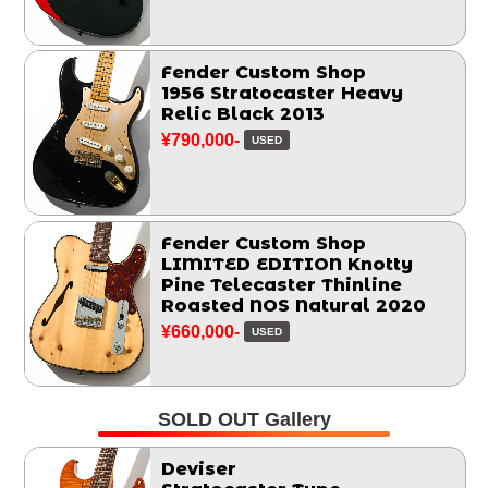
Fender Custom Shop
1956 Stratocaster Heavy
Relic Black 2013
¥790,000-
USED
Fender Custom Shop
LIMITED EDITION Knotty
Pine Telecaster Thinline
Roasted NOS Natural 2020
¥660,000-
USED
SOLD OUT Gallery
Deviser