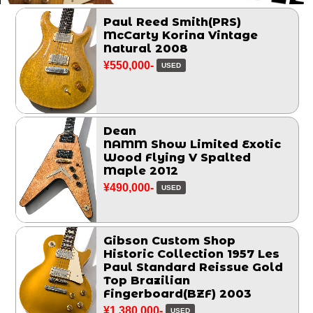
Paul Reed Smith(PRS)
McCarty Korina Vintage
Natural 2008
¥550,000-
USED
Dean
NAMM Show Limited Exotic
Wood Flying V Spalted
Maple 2012
¥490,000-
USED
Gibson Custom Shop
Historic Collection 1957 Les
Paul Standard Reissue Gold
Top Brazilian
Fingerboard(BZF) 2003
¥1,380,000-
USED