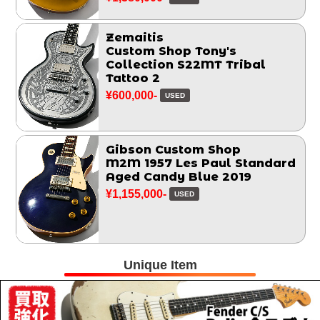
Zemaitis
Custom Shop Tony's
Collection S22MT Tribal
Tattoo 2
¥600,000-
USED
Gibson Custom Shop
M2M 1957 Les Paul Standard
Aged Candy Blue 2019
¥1,155,000-
USED
Unique Item