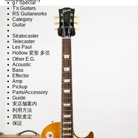
g7 Special
T's Guitars
RS Guitarworks
Category
Guitar
Stratocaster
Telecaster
Les Paul
Hollow 変形 多弦
Other E.G.
Acoustic
Bass
Effector
Amp
Pickup
Parts/Accessory
Guide
実店舗案内
利用方法
買取査定
保証