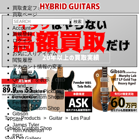
買取査定フォーム
買取ページ
Account
新規登録
ログイン
カート
お気に入りアイテム
閲覧履歴
アカウント情報の変更
購入履歴
QRコードを表示
Brand
Bare Knuckle Pickups
Fender Custom Shop
Fender
Gibson Custom Shop
Gibson
Top
>
Products
>
Guitar
>
Les Paul
Suhr
James Tyler
Gibson Custom Shop
Tom Anderson
PRS
Sold Out Gallery