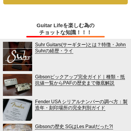
Guitar Lifeを楽しむ為の
チョットな知識！！！
Suhr Guitars(サーギター)とは？特徴・John
Suhrの経歴・ライ
Gibsonピックアップ完全ガイド｜種類・抵
抗値一覧からPAFの歴史まで徹底解説
Fender USA シリアルナンバーの調べ方：製
造年・刻印場所の完全判別ガイド
Gibsonの歴史 SGはLes Paulだった?!