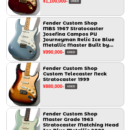
¥1,100,000-
USED
Fender Custom Shop
MBS 1967 Stratocaster
Josefina Campos PU
Journeyman Relic Ice Blue
Metallic Master Built by
Greg Fessler 2017
¥990,000-
USED
Fender Custom Shop
Custom Telecaster Neck
Stratocaster 1999
¥880,000-
USED
Fender Custom Shop
Master Grade 1963
Stratocaster Matching Head