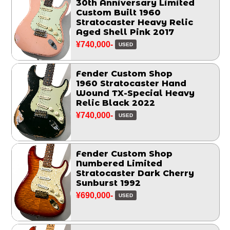
30th Anniversary Limited
Custom Built 1960
Stratocaster Heavy Relic
Aged Shell Pink 2017
¥740,000-
USED
Fender Custom Shop
1960 Stratocaster Hand
Wound TX-Special Heavy
Relic Black 2022
¥740,000-
USED
Fender Custom Shop
Numbered Limited
Stratocaster Dark Cherry
Sunburst 1992
¥690,000-
USED