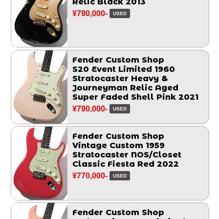
Relic Black 2013
¥790,000-
USED
Fender Custom Shop
S20 Event Limited 1960
Stratocaster Heavy &
Journeyman Relic Aged
Super Faded Shell Pink 2021
¥790,000-
USED
Fender Custom Shop
Vintage Custom 1959
Stratocaster NOS/Closet
Classic Fiesta Red 2022
¥770,000-
USED
Fender Custom Shop