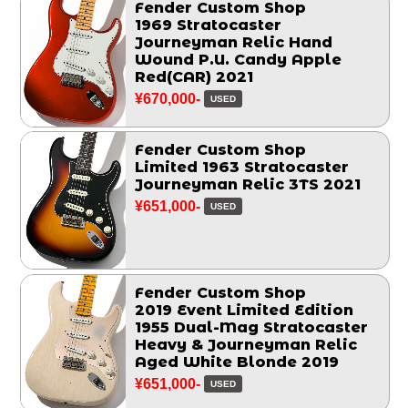
Fender Custom Shop
1969 Stratocaster
Journeyman Relic Hand
Wound P.U. Candy Apple
Red(CAR) 2021
¥670,000-
USED
Fender Custom Shop
Limited 1963 Stratocaster
Journeyman Relic 3TS 2021
¥651,000-
USED
Fender Custom Shop
2019 Event Limited Edition
1955 Dual-Mag Stratocaster
Heavy & Journeyman Relic
Aged White Blonde 2019
¥651,000-
USED