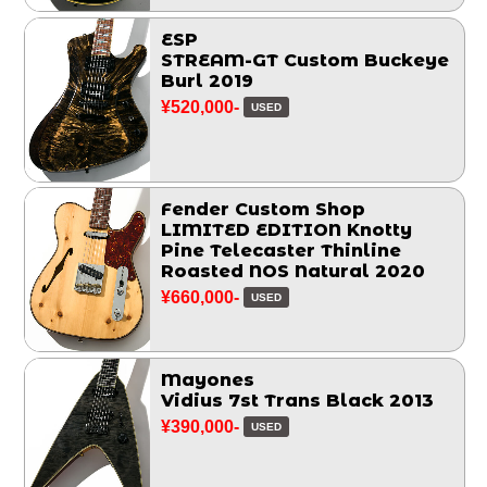
ESP
STREAM-GT Custom Buckeye
Burl 2019
¥520,000-
USED
Fender Custom Shop
LIMITED EDITION Knotty
Pine Telecaster Thinline
Roasted NOS Natural 2020
¥660,000-
USED
Mayones
Vidius 7st Trans Black 2013
¥390,000-
USED