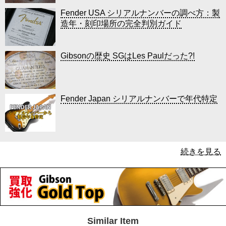
Fender USA シリアルナンバーの調べ方：製
造年・刻印場所の完全判別ガイド
Gibsonの歴史 SGはLes Paulだった?!
Fender Japan シリアルナンバーで年代特定
続きを見る
Similar Item