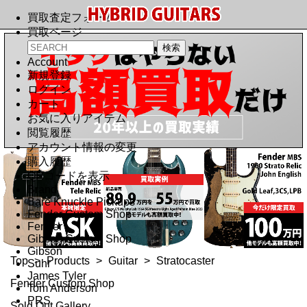
買取査定フォーム
買取ページ
Account
新規登録
ログイン
カート
お気に入りアイテム
閲覧履歴
アカウント情報の変更
購入履歴
QRコードを表示
Brand
Bare Knuckle Pickups
Fender Custom Shop
Fender
Gibson Custom Shop
Gibson
Top
>
Products
>
Guitar
>
Stratocaster
Suhr
James Tyler
Fender Custom Shop
Tom Anderson
PRS
Sold Out Gallery