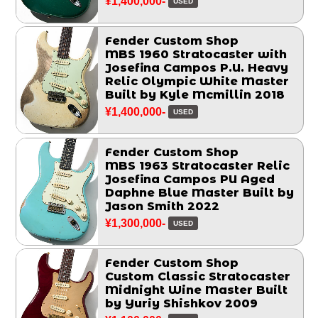
¥1,400,000-
USED
Fender Custom Shop
MBS 1960 Stratocaster with
Josefina Campos P.U. Heavy
Relic Olympic White Master
Built by Kyle Mcmillin 2018
¥1,400,000-
USED
Fender Custom Shop
MBS 1963 Stratocaster Relic
Josefina Campos PU Aged
Daphne Blue Master Built by
Jason Smith 2022
¥1,300,000-
USED
Fender Custom Shop
Custom Classic Stratocaster
Midnight Wine Master Built
by Yuriy Shishkov 2009