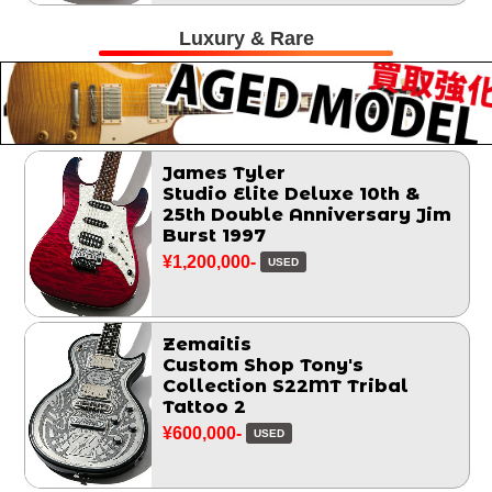
Luxury & Rare
James Tyler
Studio Elite Deluxe 10th &
25th Double Anniversary Jim
Burst 1997
¥1,200,000-
USED
Zemaitis
Custom Shop Tony's
Collection S22MT Tribal
Tattoo 2
¥600,000-
USED