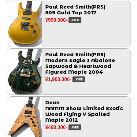
Paul Reed Smith(PRS)
509 Gold Top 2017
¥590,000-
USED
Paul Reed Smith(PRS)
Modern Eagle I Abalone
Sapwood & Heartwood
Figured Maple 2004
¥1,900,000-
USED
Dean
NAMM Show Limited Exotic
Wood Flying V Spalted
Maple 2012
¥490,000-
USED