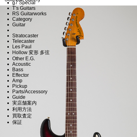
g7 Special
T's Guitars
RS Guitarworks
Category
Guitar
Stratocaster
Telecaster
Les Paul
Hollow 変形 多弦
Other E.G.
Acoustic
Bass
Effector
Amp
Pickup
Parts/Accessory
Guide
実店舗案内
利用方法
買取査定
保証