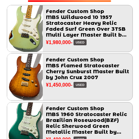
Fender Custom Shop
MBS Wildwood 10 1957
Stratocaster Heavy Relic
Faded Surf Green Over 3TSB
Multi Layer Master Built by
John Cruz 2014
¥1,980,000-
USED
Fender Custom Shop
MBS Flamed Stratocaster
Cherry Sunburst Master Built
by John Cruz 2007
¥1,450,000-
USED
Fender Custom Shop
MBS 1960 Stratocaster Relic
Brazilian Rosewood(BZF)
Relic Sherwood Green
Metallic Master Built by
Chris Fleming 2006