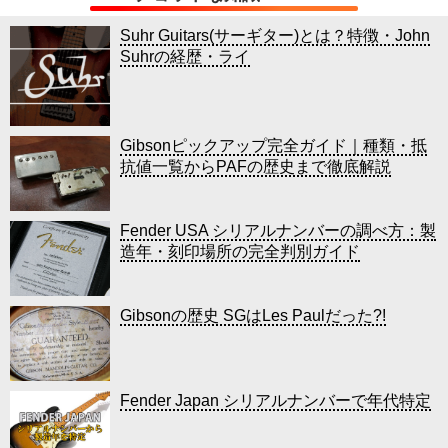
Suhr Guitars(サーギター)とは？特徴・John
Suhrの経歴・ライ
Gibsonピックアップ完全ガイド｜種類・抵
抗値一覧からPAFの歴史まで徹底解説
Fender USA シリアルナンバーの調べ方：製
造年・刻印場所の完全判別ガイド
Gibsonの歴史 SGはLes Paulだった?!
Fender Japan シリアルナンバーで年代特定