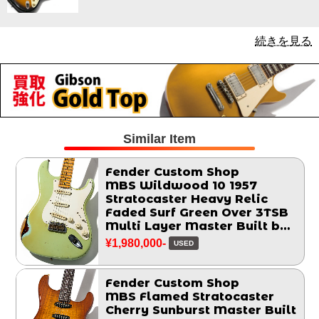
続きを見る
Similar Item
Fender Custom Shop
MBS Wildwood 10 1957
Stratocaster Heavy Relic
Faded Surf Green Over 3TSB
Multi Layer Master Built by
John Cruz 2014
¥1,980,000-
USED
Fender Custom Shop
MBS Flamed Stratocaster
Cherry Sunburst Master Built