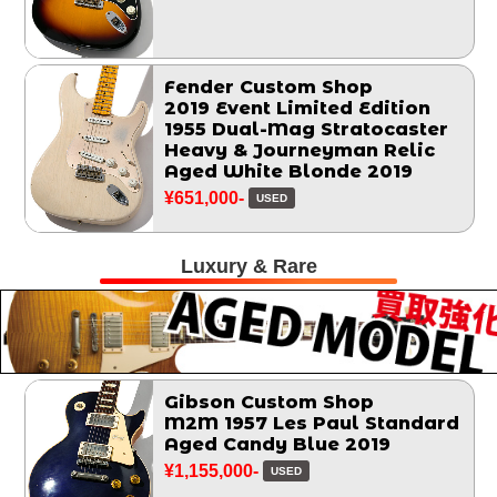
Fender Custom Shop
2019 Event Limited Edition
1955 Dual-Mag Stratocaster
Heavy & Journeyman Relic
Aged White Blonde 2019
¥651,000-
USED
Luxury & Rare
Gibson Custom Shop
M2M 1957 Les Paul Standard
Aged Candy Blue 2019
¥1,155,000-
USED