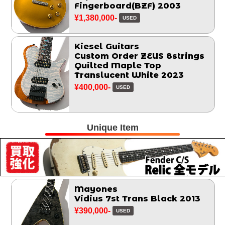
Fingerboard(BZF) 2003
¥1,380,000-
USED
Kiesel Guitars
Custom Order ZEUS 8strings
Quilted Maple Top
Translucent White 2023
¥400,000-
USED
Unique Item
Mayones
Vidius 7st Trans Black 2013
¥390,000-
USED