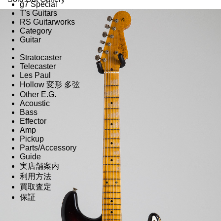
g7 Special
T's Guitars
RS Guitarworks
Category
Guitar
Stratocaster
Telecaster
Les Paul
Hollow 変形 多弦
Other E.G.
Acoustic
Bass
Effector
Amp
Pickup
Parts/Accessory
Guide
実店舗案内
利用方法
買取査定
保証