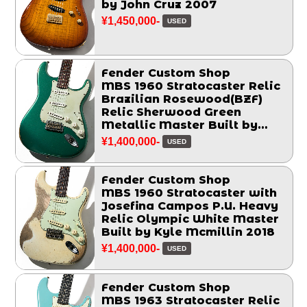
by John Cruz 2007
¥1,450,000-
USED
Fender Custom Shop
MBS 1960 Stratocaster Relic
Brazilian Rosewood(BZF)
Relic Sherwood Green
Metallic Master Built by
Chris Fleming 2006
¥1,400,000-
USED
Fender Custom Shop
MBS 1960 Stratocaster with
Josefina Campos P.U. Heavy
Relic Olympic White Master
Built by Kyle Mcmillin 2018
¥1,400,000-
USED
Fender Custom Shop
MBS 1963 Stratocaster Relic