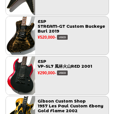
ESP
STREAM-GT Custom Buckeye
Burl 2019
¥520,000-
USED
ESP
VP-SL7 風林火山RED 2001
¥290,000-
USED
Gibson Custom Shop
1957 Les Paul Custom Ebony
Gold Flame 2002