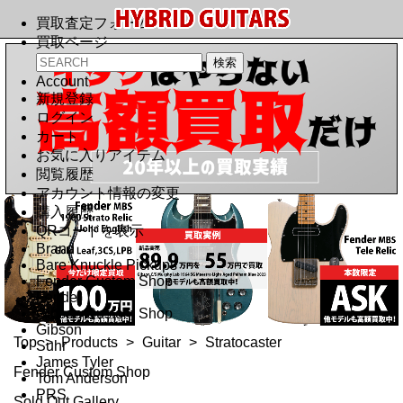
買取査定フォーム
買取ページ
Account
新規登録
ログイン
カート
お気に入りアイテム
閲覧履歴
アカウント情報の変更
購入履歴
QRコードを表示
Brand
Bare Knuckle Pickups
Fender Custom Shop
Fender
Gibson Custom Shop
Gibson
Top
>
Products
>
Guitar
>
Stratocaster
Suhr
James Tyler
Fender Custom Shop
Tom Anderson
PRS
Sold Out Gallery