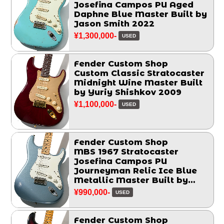
Josefina Campos PU Aged
Daphne Blue Master Built by
Jason Smith 2022
¥1,300,000-
USED
Fender Custom Shop
Custom Classic Stratocaster
Midnight Wine Master Built
by Yuriy Shishkov 2009
¥1,100,000-
USED
Fender Custom Shop
MBS 1967 Stratocaster
Josefina Campos PU
Journeyman Relic Ice Blue
Metallic Master Built by
Greg Fessler 2017
¥990,000-
USED
Fender Custom Shop