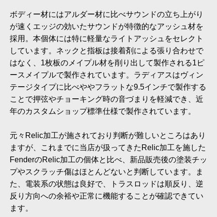
ボディー材にはアルダー材に比べサウンドの立ち上がり
が速くエッジの効いたサウンドが特徴的なアッシュ材を
採用。本個体には特に軽量なライトアッシュをセレクト
しています。ネックと指板は接着剤による張り合わせで
はなく、1枚板のメイプル材を削り出して製作される1ピ
ースメイプルで製作されています。ラディアスはヴィン
テージタイプに比べややフラットな9.5インチで製作する
ことで押弦やチョーキング時の音づまりを軽減でき、近
年のカスタムショップ標準仕様で製作されています。
元々Relic加工が施されており判断が難しいところはあり
ますが、これまでに当店が扱ってきたRelic加工を施した
FenderのRelic加工の個体と比べ、新品販売後の塗装チッ
プやスクラッチ傷はほとんどないと判断しています。ま
た、電装系の状態は良好で、トラスロッドは順反り、逆
反り方向への余裕や正常に機能することが確認できてい
ます。