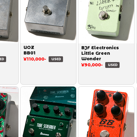
UOZ
BJF Electronics
BB01
Little Green
Wonder
¥110,000-
ED
USED
¥90,000-
USED