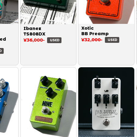
Xotic
Ibanez
BB Preamp
TS808DX
ted
¥32,000-
¥36,000-
USED
USED
D