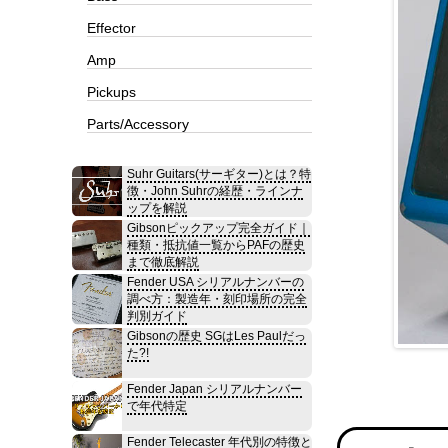
Effector
Amp
Pickups
Parts/Accessory
Suhr Guitars(サーギター)とは？特
徴・John Suhrの経歴・ラインナ
ップを解説
Gibsonピックアップ完全ガイド｜
種類・抵抗値一覧からPAFの歴史
まで徹底解説
Fender USA シリアルナンバーの
調べ方：製造年・刻印場所の完全
判別ガイド
Gibsonの歴史 SGはLes Paulだっ
た?!
Fender Japan シリアルナンバー
で年代特定
Fender Telecaster 年代別の特徴と