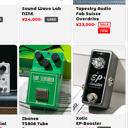
Sound Wave Lab
Tapestry Audio
NINE
Fab Suisse
Overdrive
¥24,000-
D
USED
¥23,000-
SALE
NEW
Xotic
Ibanez
EP-Booster
ial
TS808 Tube