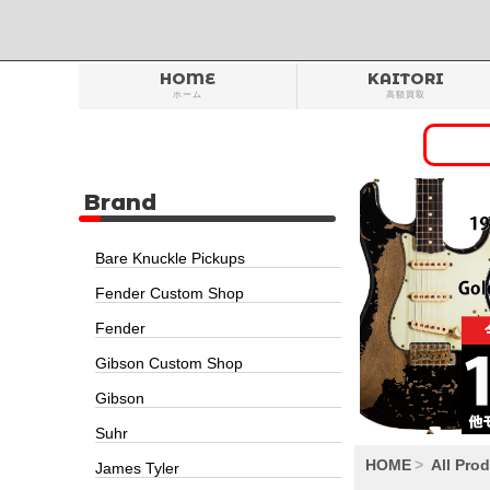
HOME
KAITORI
ホーム
高額買取
Brand
Bare Knuckle Pickups
Fender Custom Shop
Fender
Gibson Custom Shop
Gibson
Suhr
HOME
All Pro
James Tyler