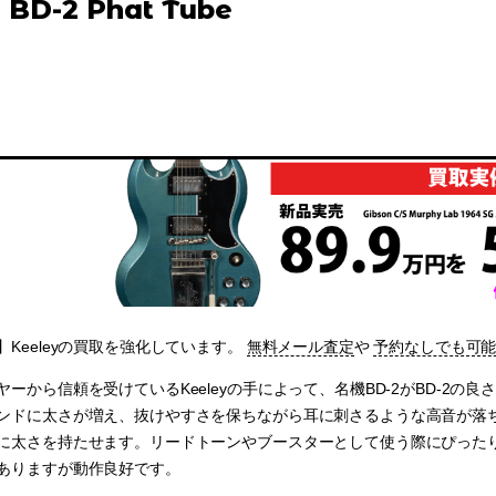
 BD-2 Phat Tube
Keeleyの買取を強化しています。
無料メール査定
や
予約なしでも可
ヤーから信頼を受けているKeeleyの手によって、名機BD-2がBD-2
ンドに太さが増え、抜けやすさを保ちながら耳に刺さるような高音が落ち
に太さを持たせます。リードトーンやブースターとして使う際にぴった
ありますが動作良好です。