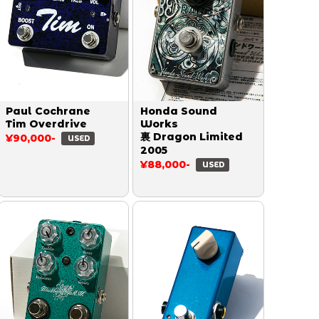
Paul Cochrane
Honda Sound
Tim Overdrive
Works
裏 Dragon Limited
¥90,000-
USED
2005
¥88,000-
USED