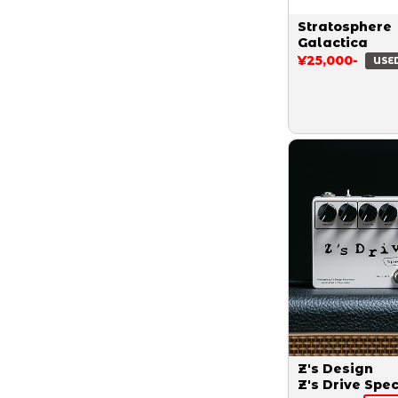
Stratosphere
Galactica
¥25,000-
USE
Z's Design
Z's Drive Spec