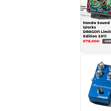
Honda Sound
Works
DRAGON Limi
Edition 2011
¥78,000-
USE