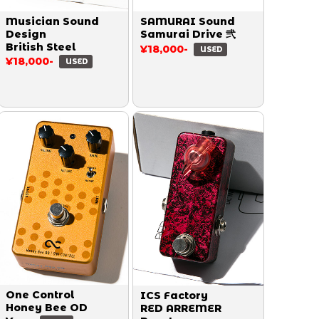
Musician Sound
SAMURAI Sound
Design
Samurai Drive 弐
British Steel
¥18,000-
USED
¥18,000-
USED
One Control
ICS Factory
Honey Bee OD
RED ARREMER