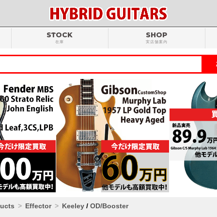
STOCK
SHOP
在庫
実店舗案内
ducts
Effector
Keeley
/
OD/Booster