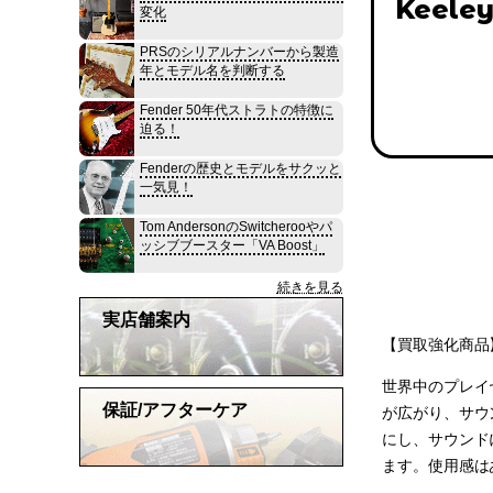
Keeley
変化
PRSのシリアルナンバーから製造
年とモデル名を判断する
Fender 50年代ストラトの特徴に
迫る！
Fenderの歴史とモデルをサクッと
一気見！
Tom AndersonのSwitcherooやパ
ッシブブースター「VA Boost」
続きを見る
実店舗案内
【買取強化商品】
世界中のプレイ
保証/アフターケア
が広がり、サウ
にし、サウンド
ます。使用感は