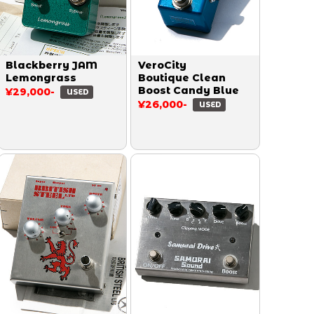
Blackberry JAM
VeroCity
Lemongrass
Boutique Clean
Boost Candy Blue
¥29,000-
USED
¥26,000-
USED