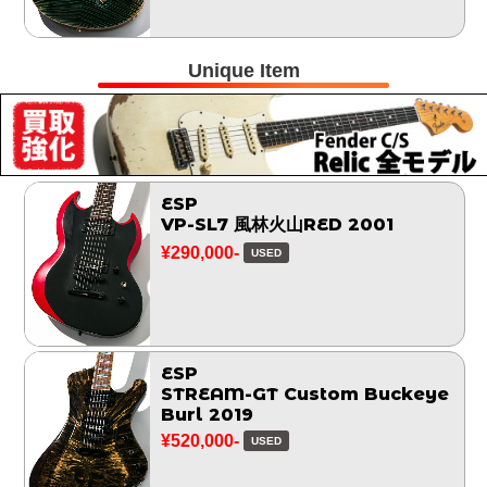
Unique Item
ESP
VP-SL7 風林火山RED 2001
¥290,000-
USED
ESP
STREAM-GT Custom Buckeye
Burl 2019
¥520,000-
USED