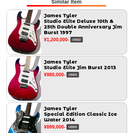
Similar Item
James Tyler
Studio Elite Deluxe 10th &
25th Double Anniversary Jim
Burst 1997
¥1,200,000-
USED
James Tyler
Studio Elite Jim Burst 2013
¥980,000-
USED
James Tyler
Special Edition Classic Ice
Water 2014
¥899,000-
USED