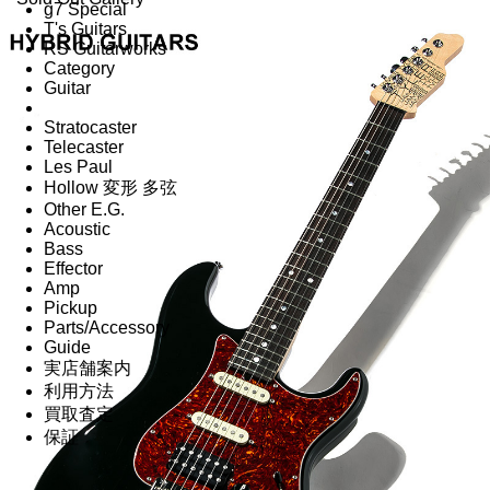
g7 Special
T's Guitars
RS Guitarworks
Category
Guitar
Stratocaster
Telecaster
Les Paul
Hollow 変形 多弦
Other E.G.
Acoustic
Bass
Effector
Amp
Pickup
Parts/Accessory
Guide
実店舗案内
利用方法
買取査定
保証