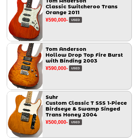
Tom Anderson
Classic Switcheroo Trans
Orange 2011
¥590,000-
USED
Tom Anderson
Hollow Drop Top Fire Burst
with Binding 2003
¥590,000-
USED
Suhr
Custom Classic T SSS 1-Piece
Birdseye & Swamp Singed
Trans Honey 2004
¥500,000-
USED