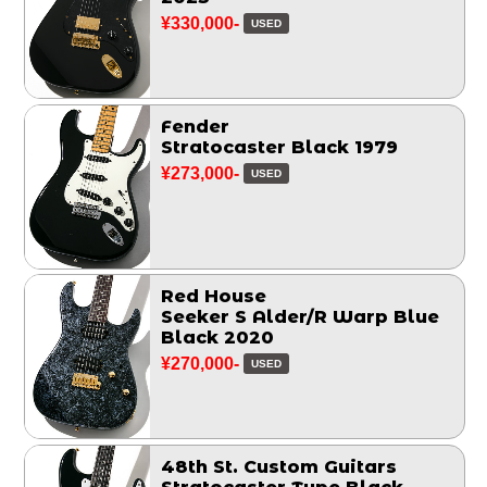
¥330,000-
USED
Fender
Stratocaster Black 1979
¥273,000-
USED
Red House
Seeker S Alder/R Warp Blue
Black 2020
¥270,000-
USED
48th St. Custom Guitars