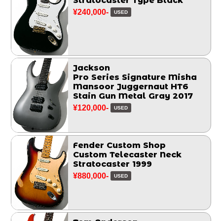
Stratocaster Type Black
¥240,000-
USED
Jackson
Pro Series Signature Misha
Mansoor Juggernaut HT6
Stain Gun Metal Gray 2017
¥120,000-
USED
Fender Custom Shop
Custom Telecaster Neck
Stratocaster 1999
¥880,000-
USED