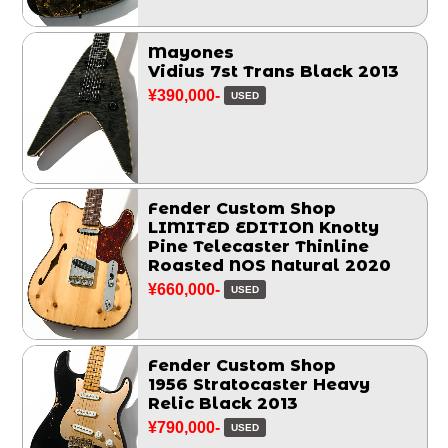
Mayones
Vidius 7st Trans Black 2013
¥390,000-
USED
Fender Custom Shop
LIMITED EDITION Knotty
Pine Telecaster Thinline
Roasted NOS Natural 2020
¥660,000-
USED
Fender Custom Shop
1956 Stratocaster Heavy
Relic Black 2013
¥790,000-
USED