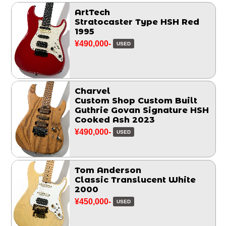
ArtTech
Stratocaster Type HSH Red
1995
¥490,000-
USED
Charvel
Custom Shop Custom Built
Guthrie Govan Signature HSH
Cooked Ash 2023
¥490,000-
USED
Tom Anderson
Classic Translucent White
2000
¥450,000-
USED