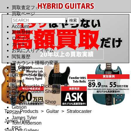
買取査定フォーム
買取ページ
Account
新規登録
ログイン
カート
お気に入りアイテム
閲覧履歴
アカウント情報の変更
購入履歴
QRコードを表示
Brand
Bare Knuckle Pickups
Fender Custom Shop
Fender
Gibson Custom Shop
Gibson
Top
>
Products
>
Guitar
>
Stratocaster
Suhr
James Tyler
James Tyler
Tom Anderson
PRS
Sold Out Gallery