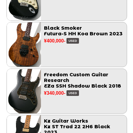
Black Smoker
Futura-S HH Koa Brown 2023
¥400,000-
USED
Freedom Custom Guitar
Research
EZa SSH Shadow Black 2018
¥340,000-
USED
Kz Guitar Works
Kz ST Trad 22 2H6 Black
2023