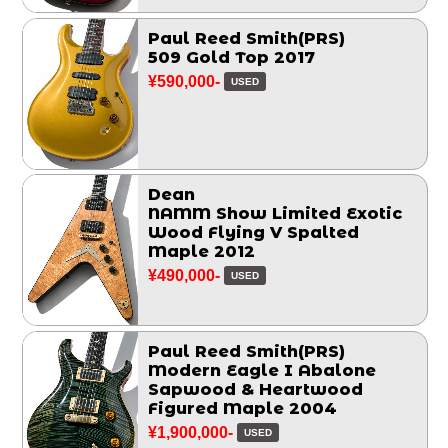
Paul Reed Smith(PRS)
509 Gold Top 2017
¥590,000-
USED
Dean
NAMM Show Limited Exotic
Wood Flying V Spalted
Maple 2012
¥490,000-
USED
Paul Reed Smith(PRS)
Modern Eagle I Abalone
Sapwood & Heartwood
Figured Maple 2004
¥1,900,000-
USED