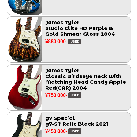
James Tyler
Studio Elite HD Purple &
Gold Shmear Gloss 2004
¥880,000-
USED
James Tyler
Classic Birdseye Neck with
Matching Head Candy Apple
Red(CAR) 2004
¥750,000-
USED
g7 Special
g7-ST Relic Black 2021
¥450,000-
USED