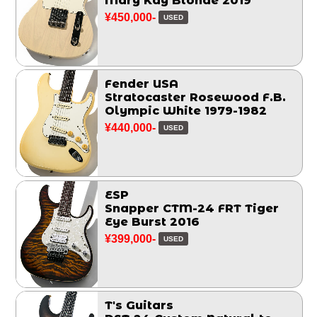
Mary Kay Blonde 2019
¥450,000-
USED
Fender USA
Stratocaster Rosewood F.B.
Olympic White 1979-1982
¥440,000-
USED
ESP
Snapper CTM-24 FRT Tiger
Eye Burst 2016
¥399,000-
USED
T's Guitars