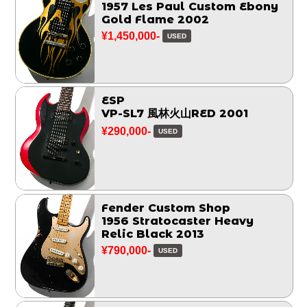
1957 Les Paul Custom Ebony
Gold Flame 2002
¥1,450,000-
USED
ESP
VP-SL7 風林火山RED 2001
¥290,000-
USED
Fender Custom Shop
1956 Stratocaster Heavy
Relic Black 2013
¥790,000-
USED