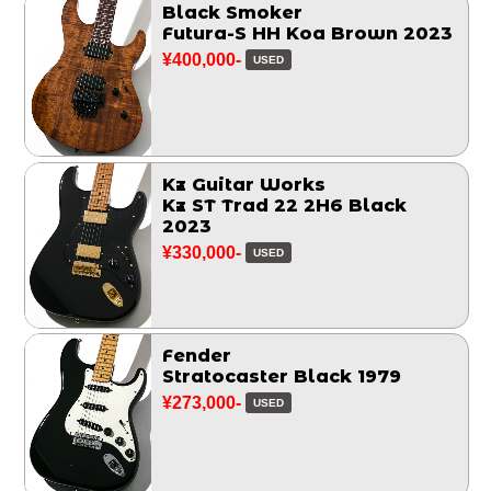
Black Smoker
Futura-S HH Koa Brown 2023
¥400,000-
USED
Kz Guitar Works
Kz ST Trad 22 2H6 Black
2023
¥330,000-
USED
Fender
Stratocaster Black 1979
¥273,000-
USED