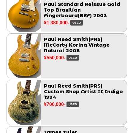
Paul Standard Reissue Gold
Top Brazilian
Fingerboard(BZF) 2003
¥1,380,000-
USED
Paul Reed Smith(PRS)
McCarty Korina Vintage
Natural 2008
¥550,000-
USED
Paul Reed Smith(PRS)
Custom Shop Artist II Indigo
1994
¥700,000-
USED
James Tyler