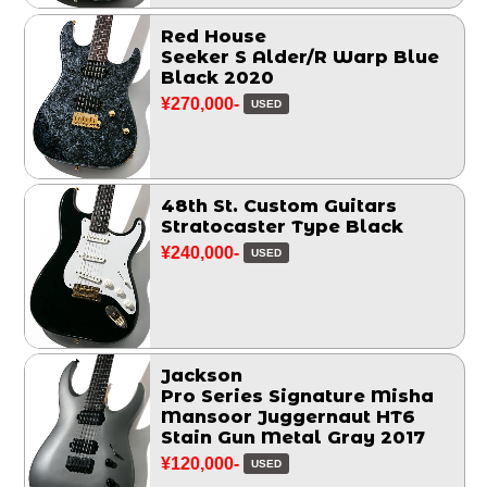
Red House
Seeker S Alder/R Warp Blue
Black 2020
¥270,000-
USED
48th St. Custom Guitars
Stratocaster Type Black
¥240,000-
USED
Jackson
Pro Series Signature Misha
Mansoor Juggernaut HT6
Stain Gun Metal Gray 2017
¥120,000-
USED