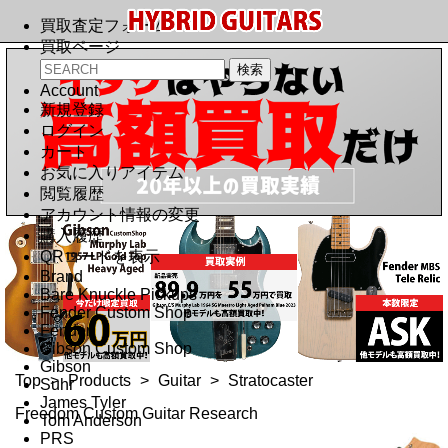
買取査定フォーム
買取ページ
Account
新規登録
ログイン
カート
お気に入りアイテム
閲覧履歴
アカウント情報の変更
購入履歴
QRコードを表示
Brand
Bare Knuckle Pickups
Fender Custom Shop
Fender
Gibson Custom Shop
Gibson
Top
>
Products
>
Guitar
>
Stratocaster
Suhr
James Tyler
Freedom Custom Guitar Research
Tom Anderson
PRS