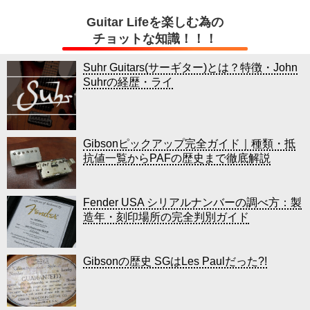
Guitar Lifeを楽しむ為の
チョットな知識！！！
Suhr Guitars(サーギター)とは？特徴・John
Suhrの経歴・ライ
Gibsonピックアップ完全ガイド｜種類・抵
抗値一覧からPAFの歴史まで徹底解説
Fender USA シリアルナンバーの調べ方：製
造年・刻印場所の完全判別ガイド
Gibsonの歴史 SGはLes Paulだった?!