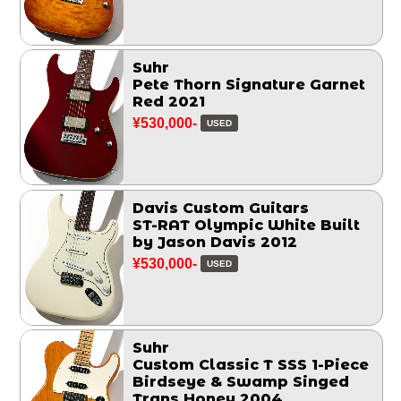
Suhr
Pete Thorn Signature Garnet
Red 2021
¥530,000-
USED
Davis Custom Guitars
ST-RAT Olympic White Built
by Jason Davis 2012
¥530,000-
USED
Suhr
Custom Classic T SSS 1-Piece
Birdseye & Swamp Singed
Trans Honey 2004