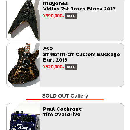
Mayones
Vidius 7st Trans Black 2013
¥390,000-
USED
ESP
STREAM-GT Custom Buckeye
Burl 2019
¥520,000-
USED
SOLD OUT Gallery
Paul Cochrane
Tim Overdrive