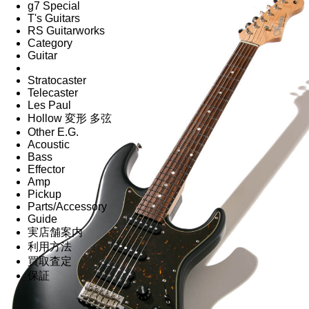
g7 Special
T's Guitars
RS Guitarworks
Category
Guitar
Stratocaster
Telecaster
Les Paul
Hollow 変形 多弦
Other E.G.
Acoustic
Bass
Effector
Amp
Pickup
Parts/Accessory
Guide
実店舗案内
利用方法
買取査定
保証