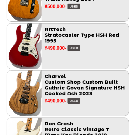
¥500,000-
USED
ArtTech
Stratocaster Type HSH Red
1995
¥490,000-
USED
Charvel
Custom Shop Custom Built
Guthrie Govan Signature HSH
Cooked Ash 2023
¥490,000-
USED
Don Grosh
Retro Classic Vintage T