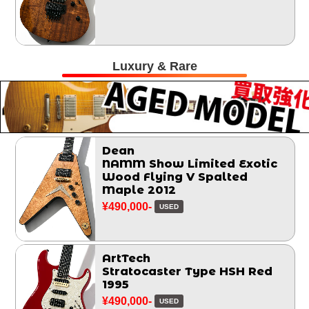
Luxury & Rare
Dean
NAMM Show Limited Exotic
Wood Flying V Spalted
Maple 2012
¥490,000-
USED
ArtTech
Stratocaster Type HSH Red
1995
¥490,000-
USED