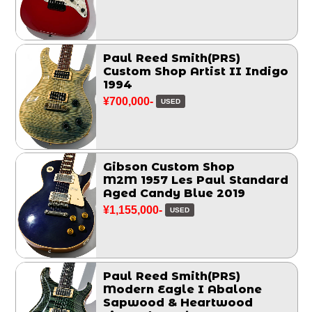
Paul Reed Smith(PRS)
Custom Shop Artist II Indigo
1994
¥700,000-
USED
Gibson Custom Shop
M2M 1957 Les Paul Standard
Aged Candy Blue 2019
¥1,155,000-
USED
Paul Reed Smith(PRS)
Modern Eagle I Abalone
Sapwood & Heartwood