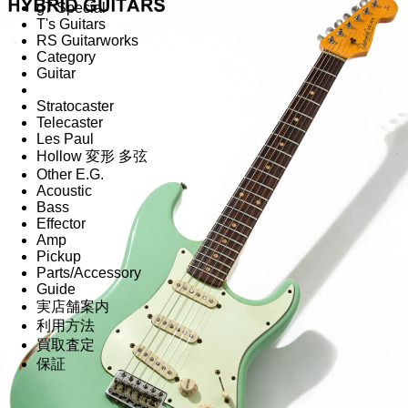
g7 Special
T's Guitars
RS Guitarworks
Category
Guitar
Stratocaster
Telecaster
Les Paul
Hollow 変形 多弦
Other E.G.
Acoustic
Bass
Effector
Amp
Pickup
Parts/Accessory
Guide
実店舗案内
利用方法
買取査定
保証