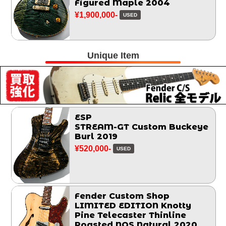
Figured Maple 2004
¥1,900,000-
USED
Unique Item
ESP
STREAM-GT Custom Buckeye
Burl 2019
¥520,000-
USED
Fender Custom Shop
LIMITED EDITION Knotty
Pine Telecaster Thinline
Roasted NOS Natural 2020