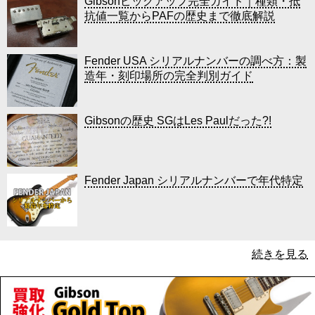
Gibsonピックアップ完全ガイド｜種類・抵
抗値一覧からPAFの歴史まで徹底解説
Fender USA シリアルナンバーの調べ方：製
造年・刻印場所の完全判別ガイド
Gibsonの歴史 SGはLes Paulだった?!
Fender Japan シリアルナンバーで年代特定
続きを見る