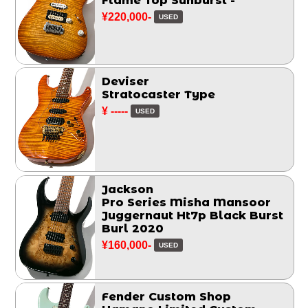
Flame Top Sunburst -
¥220,000-
USED
Deviser
Stratocaster Type
¥ -----
USED
Jackson
Pro Series Misha Mansoor
Juggernaut Ht7p Black Burst
Burl 2020
¥160,000-
USED
Fender Custom Shop