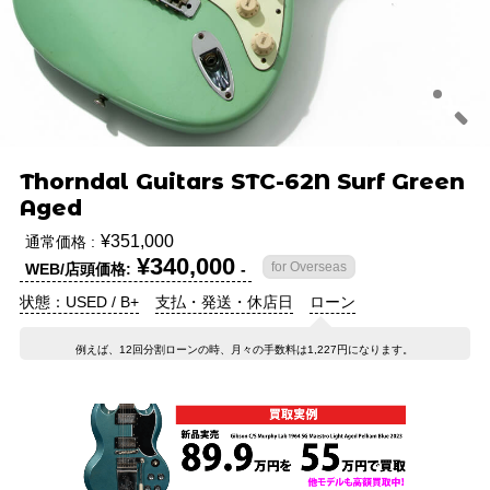
Thorndal Guitars STC-62N Surf Green
Aged
¥351,000
通常価格 :
¥340,000
for Overseas
WEB/店頭価格:
-
状態：USED / B+
支払・発送・休店日
ローン
例えば、12回分割ローンの時、月々の手数料は1,227円になります。