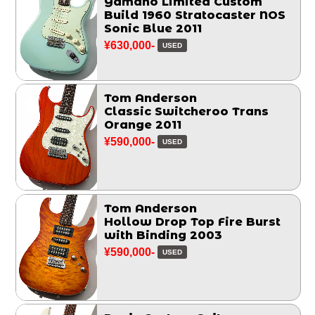
Yamano Limited Custom
Build 1960 Stratocaster NOS
Sonic Blue 2011
¥630,000-
USED
Tom Anderson
Classic Switcheroo Trans
Orange 2011
¥590,000-
USED
Tom Anderson
Hollow Drop Top Fire Burst
with Binding 2003
¥590,000-
USED