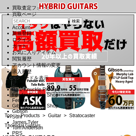
買取査定フォーム
買取ページ
Account
新規登録
ログイン
カート
お気に入りアイテム
閲覧履歴
アカウント情報の変更
購入履歴
QRコードを表示
Brand
Bare Knuckle Pickups
Fender Custom Shop
Fender
Gibson Custom Shop
Gibson
Top
>
Products
>
Guitar
>
Stratocaster
Suhr
James Tyler
Thorndal Guitars
Tom Anderson
PRS