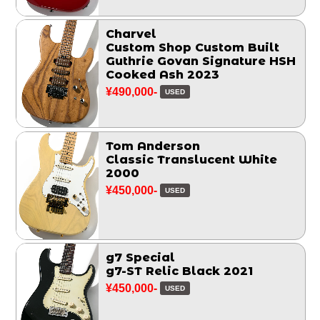
Charvel
Custom Shop Custom Built
Guthrie Govan Signature HSH
Cooked Ash 2023
¥490,000-
USED
Tom Anderson
Classic Translucent White
2000
¥450,000-
USED
g7 Special
g7-ST Relic Black 2021
¥450,000-
USED