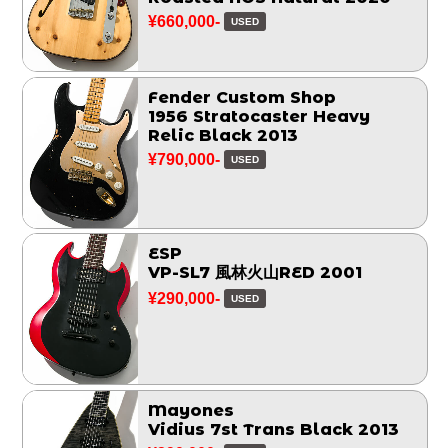
¥660,000-
USED
Fender Custom Shop
1956 Stratocaster Heavy
Relic Black 2013
¥790,000-
USED
ESP
VP-SL7 風林火山RED 2001
¥290,000-
USED
Mayones
Vidius 7st Trans Black 2013