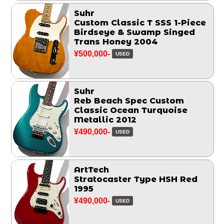
Suhr
Custom Classic T SSS 1-Piece
Birdseye & Swamp Singed
Trans Honey 2004
¥500,000-
USED
Suhr
Reb Beach Spec Custom
Classic Ocean Turquoise
Metallic 2012
¥490,000-
USED
ArtTech
Stratocaster Type HSH Red
1995
¥490,000-
USED