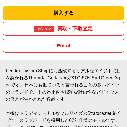
購入する
買取・下取査定
カンタン
Email
Fender Custom Shopにも匹敵するリアルなエイジドに目
を惹かれるThorndal GuitarsｍのSTC-62N Surf Green Ag
edです。日本にも似ていると言われることの多いドイツ
のブランドで、手の器用さや綿密な計画性などドイツ人
の良さが生かされた逸品です。
本機はトラディショナルなフルサイズのStratocasterタイ
プで、スラブボードを採用した62年仕様のモデルです。