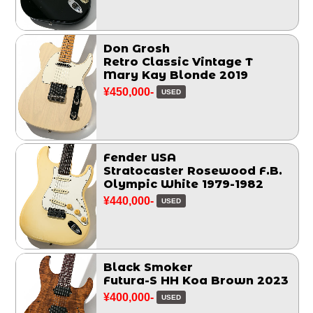
Don Grosh
Retro Classic Vintage T
Mary Kay Blonde 2019
¥450,000-
USED
Fender USA
Stratocaster Rosewood F.B.
Olympic White 1979-1982
¥440,000-
USED
Black Smoker
Futura-S HH Koa Brown 2023
¥400,000-
USED