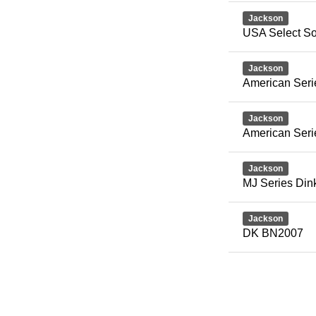
Jackson
USA Select So
Jackson
American Seri
Jackson
American Seri
Jackson
MJ Series Din
Jackson
DK BN2007