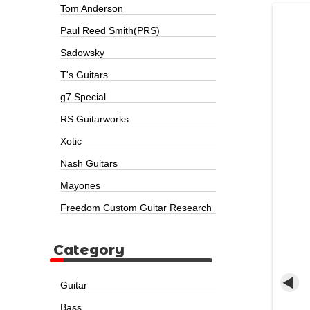
Tom Anderson
Paul Reed Smith(PRS)
Sadowsky
T's Guitars
g7 Special
RS Guitarworks
Xotic
Nash Guitars
Mayones
Freedom Custom Guitar Research
Category
Guitar
Bass