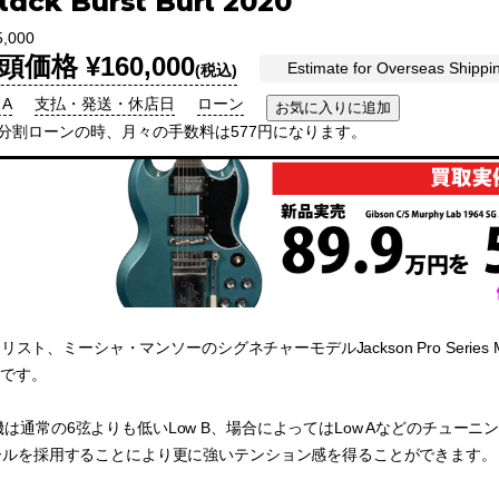
lack Burst Burl 2020
,000
頭価格 ¥160,000
Estimate for Overseas Shippi
(税込)
 A
支払・発送・休店日
ローン
回分割ローンの時、月々の手数料は577円になります。
タリスト、ミーシャ・マンソーのシグネチャーモデルJackson Pro Series Misha Man
体です。
機は通常の6弦よりも低いLow B、場合によってはLow Aなどのチュ
ケールを採用することにより更に強いテンション感を得ることができます。