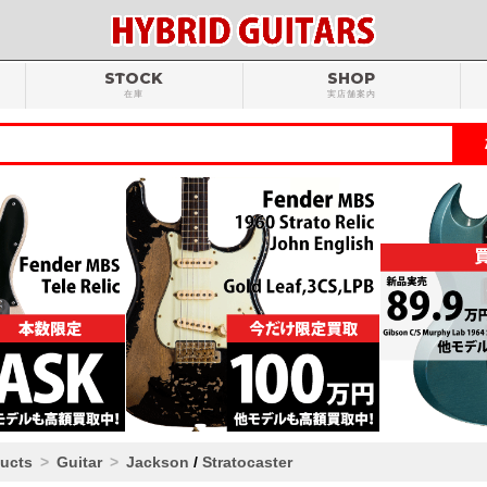
STOCK
SHOP
在庫
実店舗案内
ducts
Guitar
Jackson
/
Stratocaster