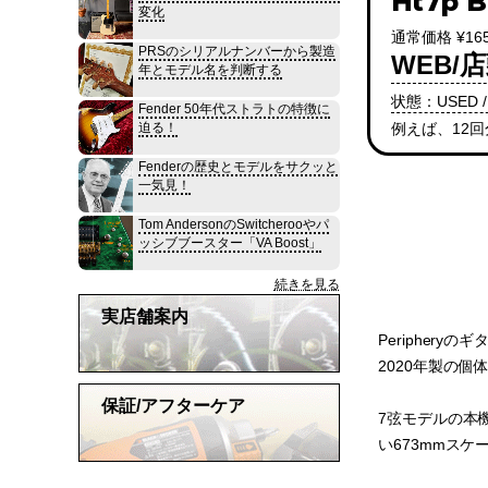
Ht7p B
変化
通常価格 ¥165
PRSのシリアルナンバーから製造
WEB/店
年とモデル名を判断する
状態：USED /
Fender 50年代ストラトの特徴に
例えば、12
迫る！
Fenderの歴史とモデルをサクッと
一気見！
Tom AndersonのSwitcherooやパ
ッシブブースター「VA Boost」
続きを見る
実店舗案内
Peripheryのギ
2020年製の個
保証/アフターケア
7弦モデルの本
い673mmス