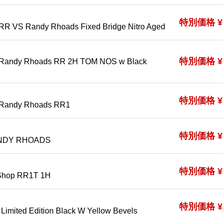
特別価格 ¥7
RR VS Randy Rhoads Fixed Bridge Nitro Aged
特別価格 ¥5
 Randy Rhoads RR 2H TOM NOS w Black
特別価格 ¥5
 Randy Rhoads RR1
特別価格 ¥3
NDY RHOADS
特別価格 ¥3
Shop RR1T 1H
特別価格 ¥2
imited Edition Black W Yellow Bevels