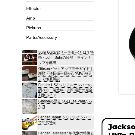
Effector
Amp
Pickups
Parts/Accessory
Suhr Guitars(サーギター)とは？特
徴・John Suhrの経歴・ラインナ
ップを解説
Gibsonピックアップ完全ガイド｜
種類・抵抗値一覧からPAFの歴史
まで徹底解説
Fender USA シリアルナンバーの
調べ方：製造年・刻印場所の完全
判別ガイド
Gibsonの歴史 SGはLes Paulだっ
た?!
Fender Japan シリアルナンバー
で年代特定
Jackso
Fender Telecaster 年代別の特徴と