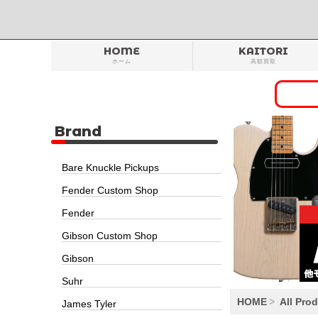
HOME
KAITORI
ホーム
高額買取
Brand
Bare Knuckle Pickups
Fender Custom Shop
Fender
Gibson Custom Shop
Gibson
Suhr
HOME
All Pro
James Tyler