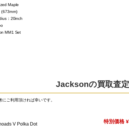
zed Maple
h (673mm)
dius：20inch
bo
on MM1 Set
Jacksonの買取査
考にご利用頂ければ幸いです。
特別価格 ¥7
oads V Polka Dot