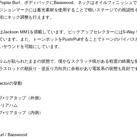
plar Burl、ボディバックにBasswood、ネックはオイルフィニッシュで仕
ジションマークには蓄光素材を使用することで暗いステージでの視認性
軽にネック調整も行えます。
Jackson MM1を搭載しています。ピックアップセレクターには5-Way S
ています。また、トーンポットをPush/Pullすることでトーンのバイ
いサウンドを可能にしています。
ルムが貼られたままの状態で、僅かなスクラッチ痕がある程度の綺麗な
ラスロッドの順反り・逆反り方向共に余裕があり電装系の状態も良好で
lectorの挙動
ップ+リアタップ（外側）
+リアハム
ップ+リアタップ（内側）
rl / Basswood