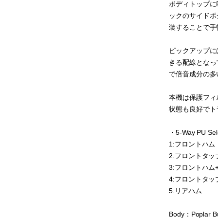
ボディトップにPo
ックのサイドポ
装することで手
ピックアップには
きる配線となっ
で倍音成分の多
本機は保護フィ
状態も良好でト
・5-Way PU Se
1:フロントハム
2:フロントタ
3:フロントハム
4:フロントタ
5:リアハム
Body：Poplar Bu