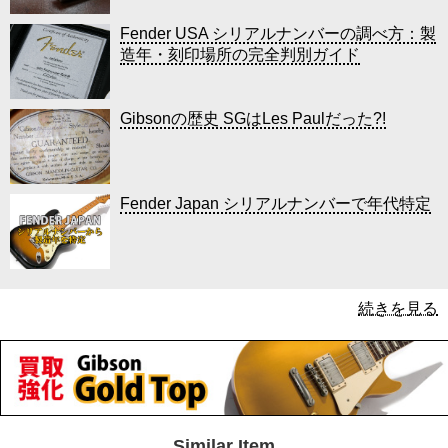
Fender USA シリアルナンバーの調べ方：製
造年・刻印場所の完全判別ガイド
Gibsonの歴史 SGはLes Paulだった?!
Fender Japan シリアルナンバーで年代特定
続きを見る
Similar Item