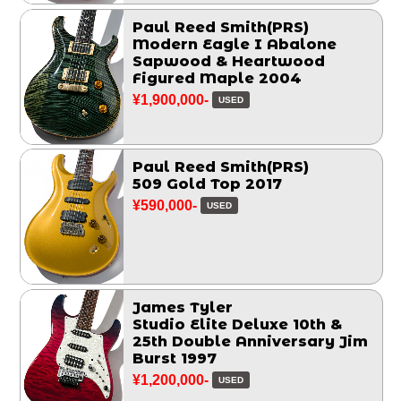
Paul Reed Smith(PRS)
Modern Eagle I Abalone
Sapwood & Heartwood
Figured Maple 2004
¥1,900,000-
USED
Paul Reed Smith(PRS)
509 Gold Top 2017
¥590,000-
USED
James Tyler
Studio Elite Deluxe 10th &
25th Double Anniversary Jim
Burst 1997
¥1,200,000-
USED