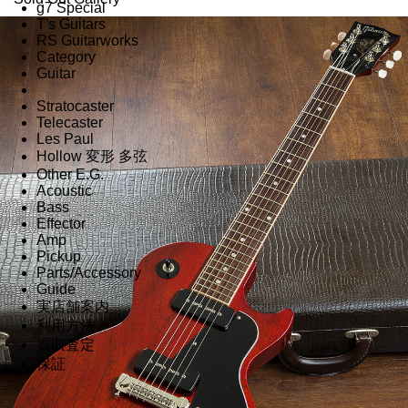
g7 Special
T's Guitars
RS Guitarworks
Category
Guitar
Stratocaster
Telecaster
Les Paul
Hollow 変形 多弦
Other E.G.
Acoustic
Bass
Effector
Amp
Pickup
Parts/Accessory
Guide
実店舗案内
利用方法
買取査定
保証