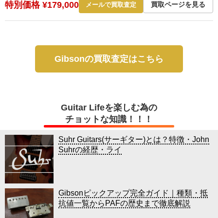
特別価格 ¥179,000
買取ページを見る
メールで買取査定
Gibsonの買取査定はこちら
Guitar Lifeを楽しむ為の
チョットな知識！！！
Suhr Guitars(サーギター)とは？特徴・John
Suhrの経歴・ライ
Gibsonピックアップ完全ガイド｜種類・抵
抗値一覧からPAFの歴史まで徹底解説