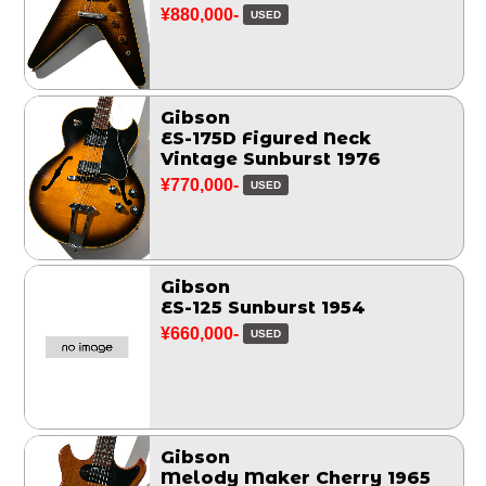
¥880,000-
USED
Gibson
ES-175D Figured Neck
Vintage Sunburst 1976
¥770,000-
USED
Gibson
ES-125 Sunburst 1954
¥660,000-
USED
Gibson
Melody Maker Cherry 1965