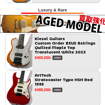
Luxury & Rare
Kiesel Guitars
Custom Order ZEUS 8strings
Quilted Maple Top
Translucent White 2023
¥400,000-
USED
ArtTech
Stratocaster Type HSH Red
1995
¥490,000-
USED