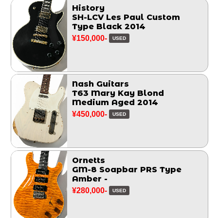
History
SH-LCV Les Paul Custom
Type Black 2014
¥150,000-
USED
Nash Guitars
T63 Mary Kay Blond
Medium Aged 2014
¥450,000-
USED
Ornetts
GM-8 Soapbar PRS Type
Amber -
¥280,000-
USED