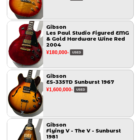
Gibson
Les Paul Studio Figured EMG
& Gold Hardware Wine Red
2004
¥180,000-
USED
Gibson
ES-335TD Sunburst 1967
¥1,600,000-
USED
Gibson
Flying V - The V - Sunburst
1981