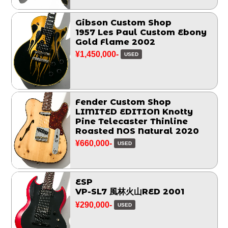
Gibson Custom Shop
1957 Les Paul Custom Ebony
Gold Flame 2002
¥1,450,000-
USED
Fender Custom Shop
LIMITED EDITION Knotty
Pine Telecaster Thinline
Roasted NOS Natural 2020
¥660,000-
USED
ESP
VP-SL7 風林火山RED 2001
¥290,000-
USED