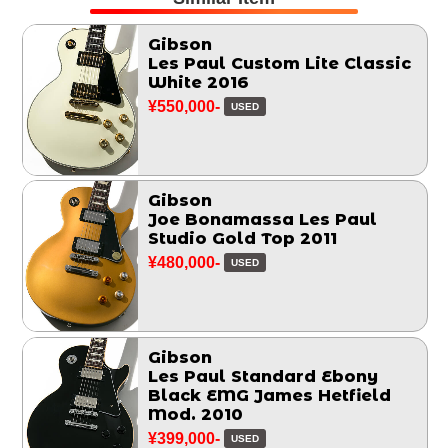
Gibson
Les Paul Custom Lite Classic
White 2016
¥550,000-
USED
Gibson
Joe Bonamassa Les Paul
Studio Gold Top 2011
¥480,000-
USED
Gibson
Les Paul Standard Ebony
Black EMG James Hetfield
Mod. 2010
¥399,000-
USED