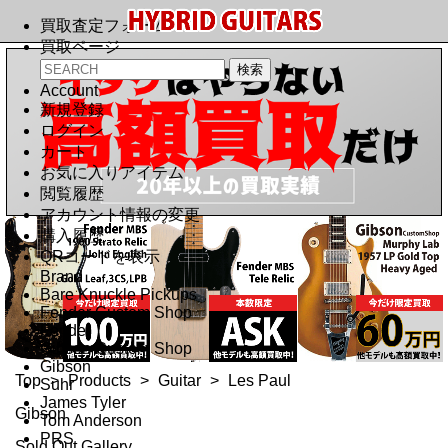
買取査定フォーム
買取ページ
Account
新規登録
ログイン
カート
お気に入りアイテム
閲覧履歴
アカウント情報の変更
購入履歴
QRコードを表示
Brand
Bare Knuckle Pickups
Fender Custom Shop
Fender
Gibson Custom Shop
Gibson
Top
>
Products
>
Guitar
>
Les Paul
Suhr
James Tyler
Gibson
Tom Anderson
PRS
Sold Out Gallery