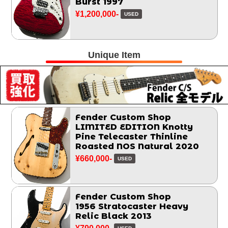
Burst 1997
¥1,200,000-
USED
Unique Item
Fender Custom Shop
LIMITED EDITION Knotty
Pine Telecaster Thinline
Roasted NOS Natural 2020
¥660,000-
USED
Fender Custom Shop
1956 Stratocaster Heavy
Relic Black 2013