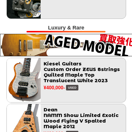
Luxury & Rare
Kiesel Guitars
Custom Order ZEUS 8strings
Quilted Maple Top
Translucent White 2023
¥400,000-
USED
Dean
NAMM Show Limited Exotic
Wood Flying V Spalted
Maple 2012