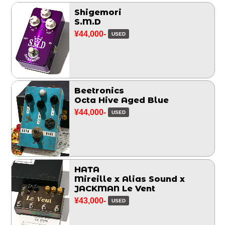
Shigemori
S.M.D
¥44,000-
USED
Beetronics
Octa Hive Aged Blue
¥44,000-
USED
HATA
Mireille x Alias Sound x
JACKMAN Le Vent
¥43,000-
USED