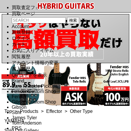
買取査定フォーム
買取ページ
Account
新規登録
ログイン
カート
お気に入りアイテム
閲覧履歴
アカウント情報の変更
購入履歴
QRコードを表示
Brand
Bare Knuckle Pickups
Fender Custom Shop
Fender
Gibson Custom Shop
Gibson
Top
>
Products
>
Effector
>
Other Type
Suhr
James Tyler
YAMAHA
Tom Anderson
PRS
Sold Out Gallery