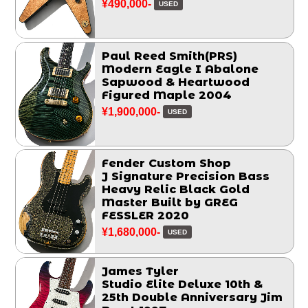
¥490,000-
USED
Paul Reed Smith(PRS)
Modern Eagle I Abalone
Sapwood & Heartwood
Figured Maple 2004
¥1,900,000-
USED
Fender Custom Shop
J Signature Precision Bass
Heavy Relic Black Gold
Master Built by GREG
FESSLER 2020
¥1,680,000-
USED
James Tyler
Studio Elite Deluxe 10th &
25th Double Anniversary Jim