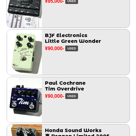
¥95,000-
USED
BJF Electronics
Little Green Wonder
¥90,000-
USED
Paul Cochrane
Tim Overdrive
¥90,000-
USED
Honda Sound Works