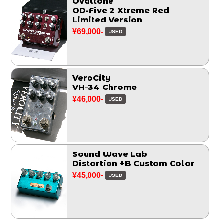
Ovaltone
OD-Five 2 Xtreme Red
Limited Version
¥69,000-
USED
VeroCity
VH-34 Chrome
¥46,000-
USED
Sound Wave Lab
Distortion +B Custom Color
¥45,000-
USED