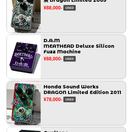
裏 Dragon Limited 2005
¥88,000-
USED
D.A.M
MEATHEAD Deluxe Silicon
Fuzz Machine
¥88,000-
USED
Honda Sound Works
DRAGON Limited Edition 2011
¥78,000-
USED