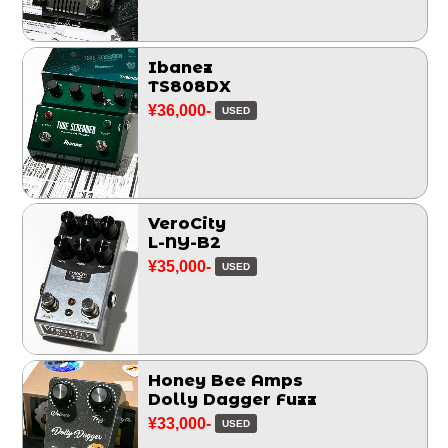
Ibanez
TS808DX
¥36,000-
USED
VeroCity
L-NY-B2
¥35,000-
USED
Honey Bee Amps
Dolly Dagger Fuzz
¥33,000-
USED