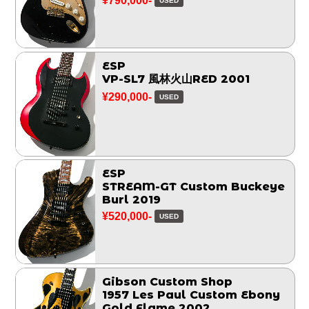
¥790,000-
USED
ESP
VP-SL7 風林火山RED 2001
¥290,000-
USED
ESP
STREAM-GT Custom Buckeye
Burl 2019
¥520,000-
USED
Gibson Custom Shop
1957 Les Paul Custom Ebony
Gold Flame 2002