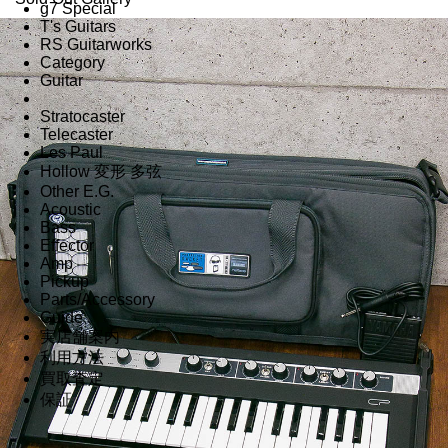
g7 Special
T's Guitars
RS Guitarworks
Category
Guitar
Stratocaster
Telecaster
Les Paul
Hollow 変形 多弦
Other E.G.
Acoustic
Bass
Effector
Amp
Pickup
Parts/Accessory
Guide
実店舗案内
利用方法
買取査定
保証