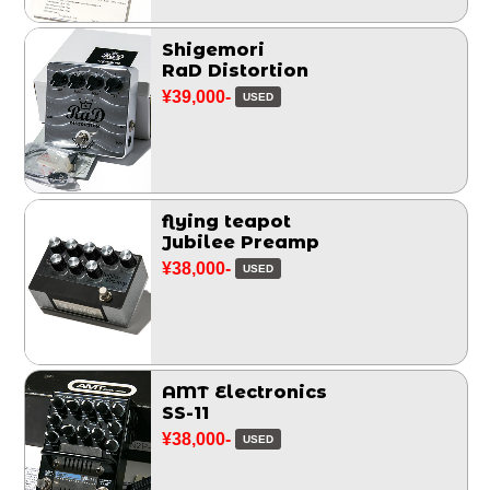
Shigemori
RaD Distortion
¥39,000-
USED
flying teapot
Jubilee Preamp
¥38,000-
USED
AMT Electronics
SS-11
¥38,000-
USED