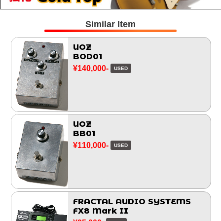
Similar Item
UOZ
BOD01
¥140,000-
USED
UOZ
BB01
¥110,000-
USED
FRACTAL AUDIO SYSTEMS
FX8 Mark II