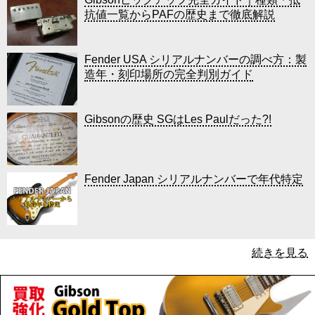
抗値一覧からPAFの歴史まで徹底解説
Fender USA シリアルナンバーの調べ方：製
造年・刻印場所の完全判別ガイド
Gibsonの歴史 SGはLes Paulだった?!
Fender Japan シリアルナンバーで年代特定
続きを見る