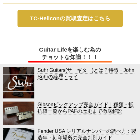
TC-Heliconの買取査定はこちら
Guitar Lifeを楽しむ為の
チョットな知識！！！
Suhr Guitars(サーギター)とは？特徴・John
Suhrの経歴・ライ
Gibsonピックアップ完全ガイド｜種類・抵
抗値一覧からPAFの歴史まで徹底解説
Fender USA シリアルナンバーの調べ方：製
造年・刻印場所の完全判別ガイド