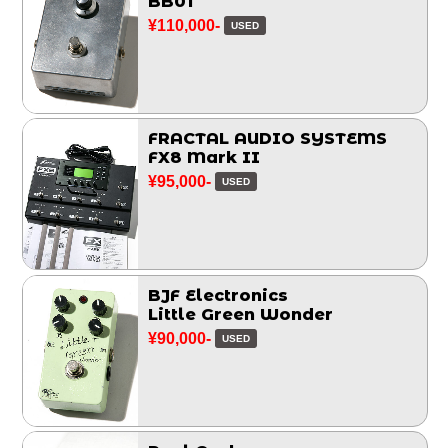
BB01
¥110,000-
USED
FRACTAL AUDIO SYSTEMS
FX8 Mark II
¥95,000-
USED
BJF Electronics
Little Green Wonder
¥90,000-
USED