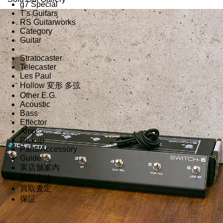
g7 Special
T's Guitars
RS Guitarworks
Category
Guitar
Stratocaster
Telecaster
Les Paul
Hollow 変形 多弦
Other E.G.
Acoustic
Bass
Effector
Amp
Pickup
Parts/Accessory
Guide
実店舗案内
利用方法
買取査定
保証