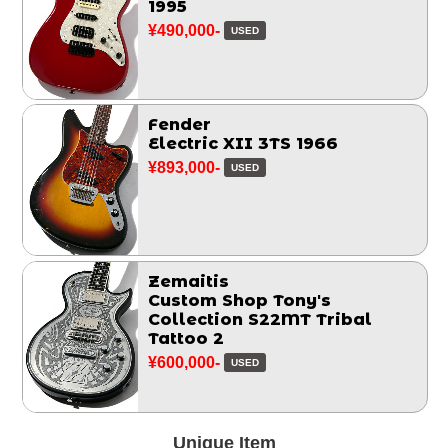
1995
¥490,000-
USED
Fender
Electric XII 3TS 1966
¥893,000-
USED
Zemaitis
Custom Shop Tony's
Collection S22MT Tribal
Tattoo 2
¥600,000-
USED
Unique Item