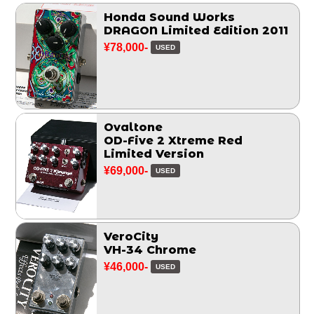
Honda Sound Works
DRAGON Limited Edition 2011
¥78,000-
USED
Ovaltone
OD-Five 2 Xtreme Red
Limited Version
¥69,000-
USED
VeroCity
VH-34 Chrome
¥46,000-
USED