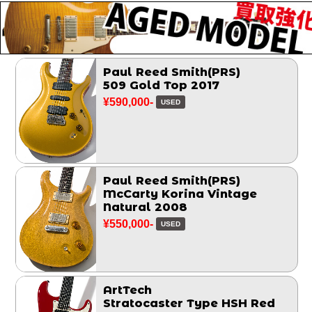
Paul Reed Smith(PRS)
509 Gold Top 2017
¥590,000-
USED
Paul Reed Smith(PRS)
McCarty Korina Vintage
Natural 2008
¥550,000-
USED
ArtTech
Stratocaster Type HSH Red