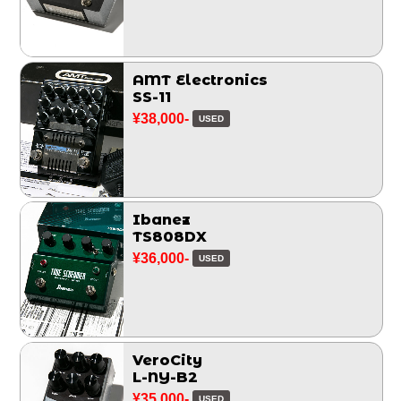
AMT Electronics
SS-11
¥38,000-
USED
Ibanez
TS808DX
¥36,000-
USED
VeroCity
L-NY-B2
¥35,000-
USED