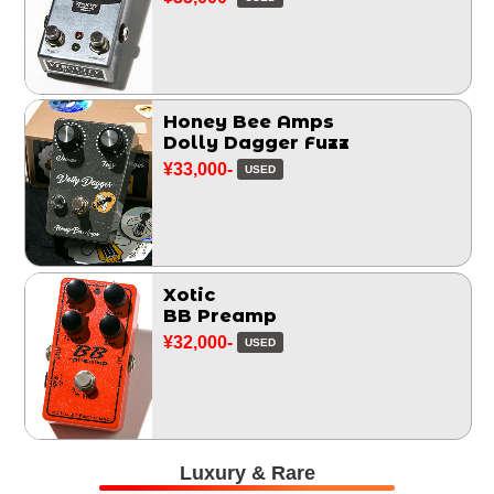
Honey Bee Amps
Dolly Dagger Fuzz
¥33,000-
USED
Xotic
BB Preamp
¥32,000-
USED
Luxury & Rare