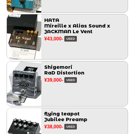
HATA
Mireille x Alias Sound x
JACKMAN Le Vent
¥43,000-
USED
Shigemori
RaD Distortion
¥39,000-
USED
flying teapot
Jubilee Preamp
¥38,000-
USED