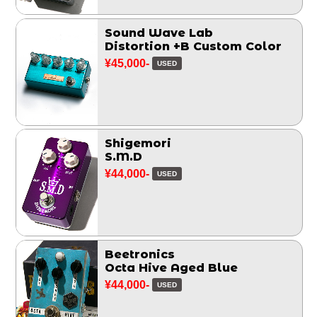
Sound Wave Lab
Distortion +B Custom Color
¥45,000-
USED
Shigemori
S.M.D
¥44,000-
USED
Beetronics
Octa Hive Aged Blue
¥44,000-
USED