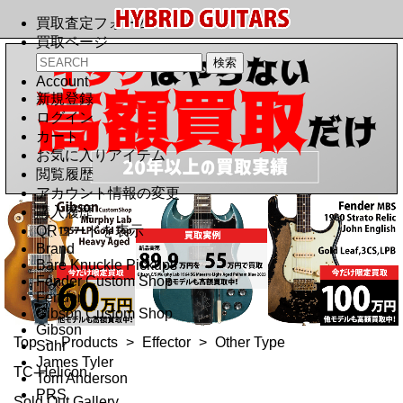
買取査定フォーム
買取ページ
Account
新規登録
ログイン
カート
お気に入りアイテム
閲覧履歴
アカウント情報の変更
購入履歴
QRコードを表示
Brand
Bare Knuckle Pickups
Fender Custom Shop
Fender
Gibson Custom Shop
Gibson
Top
>
Products
>
Effector
>
Other Type
Suhr
James Tyler
TC-Helicon
Tom Anderson
PRS
Sold Out Gallery