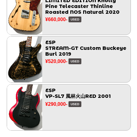
LIMITED EDITION Knotty
Pine Telecaster Thinline
Roasted NOS Natural 2020
¥660,000-
USED
ESP
STREAM-GT Custom Buckeye
Burl 2019
¥520,000-
USED
ESP
VP-SL7 風林火山RED 2001
¥290,000-
USED