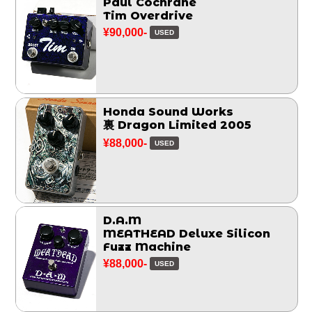
Paul Cochrane
Tim Overdrive
¥90,000-
USED
Honda Sound Works
裏 Dragon Limited 2005
¥88,000-
USED
D.A.M
MEATHEAD Deluxe Silicon
Fuzz Machine
¥88,000-
USED