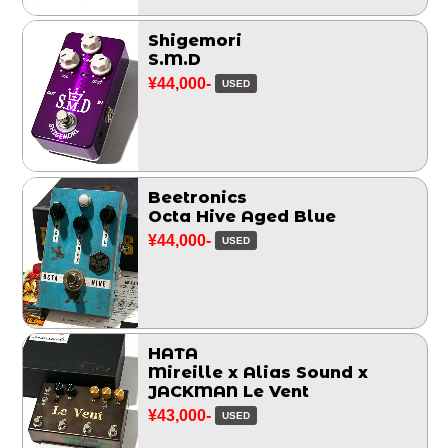
Shigemori
S.M.D
¥44,000-
USED
Beetronics
Octa Hive Aged Blue
¥44,000-
USED
HATA
Mireille x Alias Sound x
JACKMAN Le Vent
¥43,000-
USED