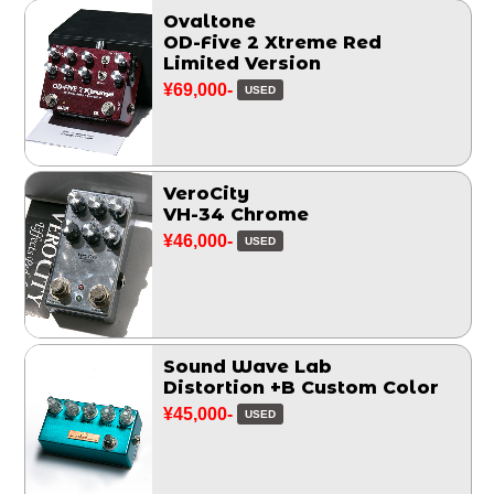
Ovaltone
OD-Five 2 Xtreme Red
Limited Version
¥69,000-
USED
VeroCity
VH-34 Chrome
¥46,000-
USED
Sound Wave Lab
Distortion +B Custom Color
¥45,000-
USED