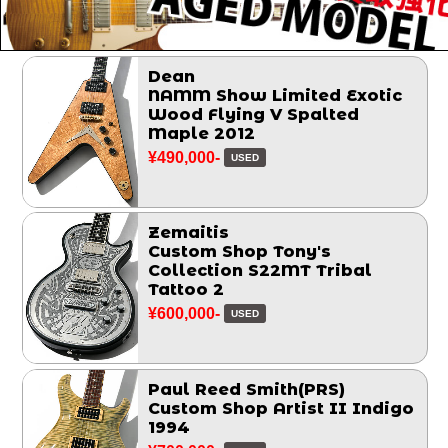
Dean
NAMM Show Limited Exotic
Wood Flying V Spalted
Maple 2012
¥490,000-
USED
Zemaitis
Custom Shop Tony's
Collection S22MT Tribal
Tattoo 2
¥600,000-
USED
Paul Reed Smith(PRS)
Custom Shop Artist II Indigo
1994