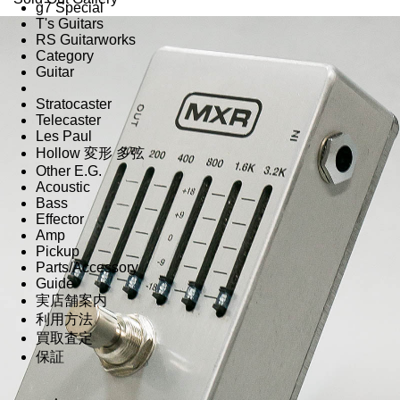
g7 Special
T's Guitars
RS Guitarworks
Category
Guitar
Stratocaster
Telecaster
Les Paul
Hollow 変形 多弦
Other E.G.
Acoustic
Bass
Effector
Amp
Pickup
Parts/Accessory
Guide
実店舗案内
利用方法
買取査定
保証