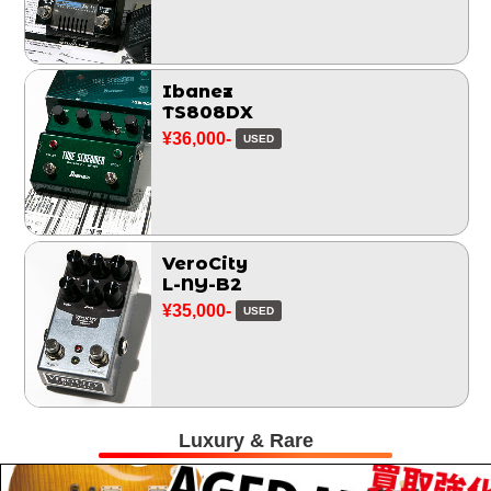
Ibanez
TS808DX
¥36,000-
USED
VeroCity
L-NY-B2
¥35,000-
USED
Luxury & Rare