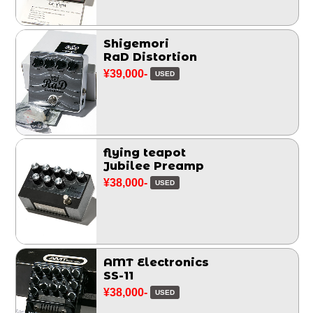
Shigemori
RaD Distortion
¥39,000-
USED
flying teapot
Jubilee Preamp
¥38,000-
USED
AMT Electronics
SS-11
¥38,000-
USED