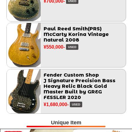
¥700,000-
USED
Paul Reed Smith(PRS)
McCarty Korina Vintage
Natural 2008
¥550,000-
USED
Fender Custom Shop
J Signature Precision Bass
Heavy Relic Black Gold
Master Built by GREG
FESSLER 2020
¥1,680,000-
USED
Unique Item