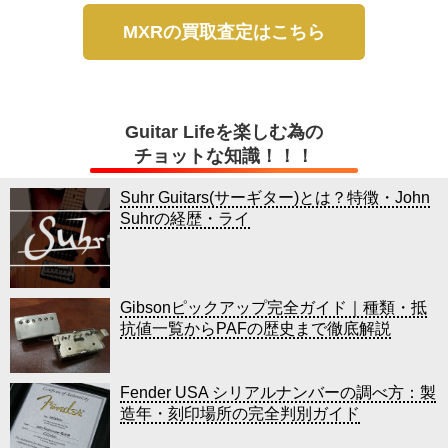
MXRの買取査定はこちら
Guitar Lifeを楽しむ為の
チョットな知識！！！
Suhr Guitars(サーギター)とは？特徴・John
Suhrの経歴・ライ
Gibsonピックアップ完全ガイド｜種類・抵
抗値一覧からPAFの歴史まで徹底解説
Fender USA シリアルナンバーの調べ方：製
造年・刻印場所の完全判別ガイド