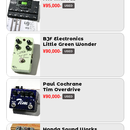
¥95,000-
USED
BJF Electronics
Little Green Wonder
¥90,000-
USED
Paul Cochrane
Tim Overdrive
¥90,000-
USED
Honda Sound Works