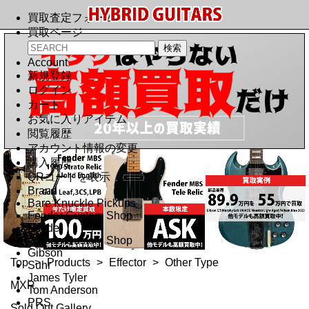
買取査定フォーム
買取ページ
Account
新規登録
ログイン
カート
お気に入りアイテム
閲覧履歴
アカウント情報の変更
購入履歴
QRコードを表示
Brand
Bare Knuckle Pickups
Fender Custom Shop
Fender
Gibson Custom Shop
Gibson
Top
>
Products
>
Effector
>
Other Type
Suhr
James Tyler
MXR
Tom Anderson
PRS
Sold Out Gallery