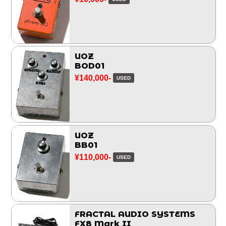
UOZ
BOD01
¥140,000-
USED
UOZ
BB01
¥110,000-
USED
FRACTAL AUDIO SYSTEMS
FX8 Mark II