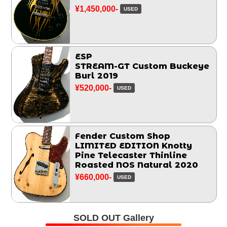
¥1,450,000-
USED
ESP
STREAM-GT Custom Buckeye
Burl 2019
¥520,000-
USED
Fender Custom Shop
LIMITED EDITION Knotty
Pine Telecaster Thinline
Roasted NOS Natural 2020
¥660,000-
USED
SOLD OUT Gallery