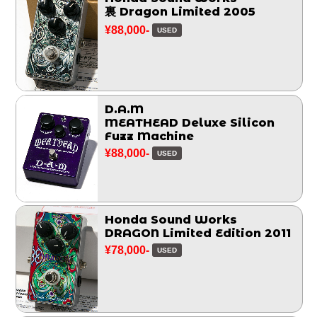
裏 Dragon Limited 2005
¥88,000-
USED
D.A.M
MEATHEAD Deluxe Silicon
Fuzz Machine
¥88,000-
USED
Honda Sound Works
DRAGON Limited Edition 2011
¥78,000-
USED