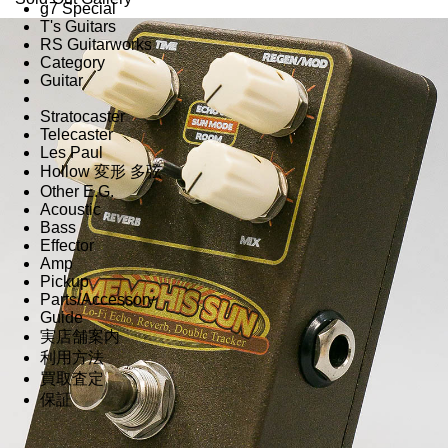
g7 Special
T's Guitars
RS Guitarworks
Category
Guitar
Stratocaster
Telecaster
Les Paul
Hollow 変形 多弦
Other E.G.
Acoustic
Bass
Effector
Amp
Pickup
Parts/Accessory
Guide
実店舗案内
利用方法
買取査定
保証