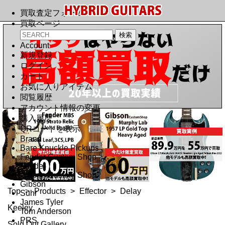
買取査定フォーム
買取ページ
Account
新規登録
ログイン
カート
お気に入りアイテム
閲覧履歴
アカウント情報の変更
購入履歴
QRコードを表示
Brand
Bare Knuckle Pickups
Fender Custom Shop
Fender
Gibson Custom Shop
Gibson
Top
>
Products
>
Effector
>
Delay
Suhr
James Tyler
Keeley
Tom Anderson
PRS
Sold Out Gallery