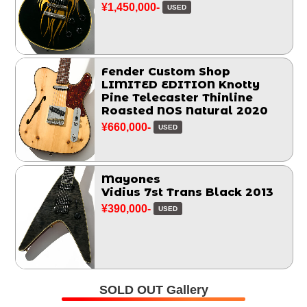
¥1,450,000-
USED
Fender Custom Shop
LIMITED EDITION Knotty
Pine Telecaster Thinline
Roasted NOS Natural 2020
¥660,000-
USED
Mayones
Vidius 7st Trans Black 2013
¥390,000-
USED
SOLD OUT Gallery