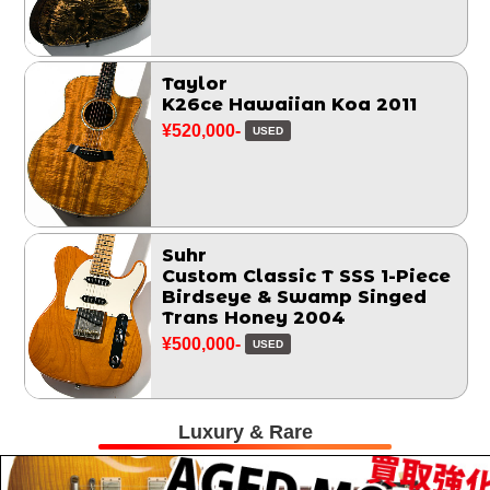
Taylor
K26ce Hawaiian Koa 2011
¥520,000-
USED
Suhr
Custom Classic T SSS 1-Piece
Birdseye & Swamp Singed
Trans Honey 2004
¥500,000-
USED
Luxury & Rare