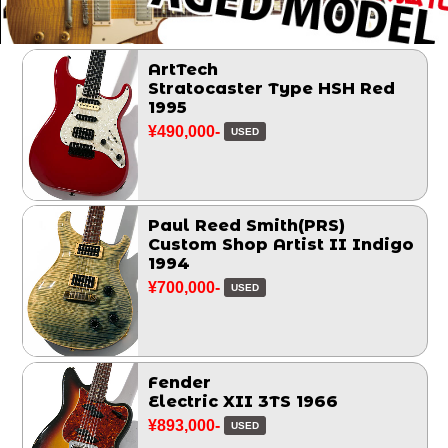
ArtTech
Stratocaster Type HSH Red
1995
¥490,000-
USED
Paul Reed Smith(PRS)
Custom Shop Artist II Indigo
1994
¥700,000-
USED
Fender
Electric XII 3TS 1966
¥893,000-
USED