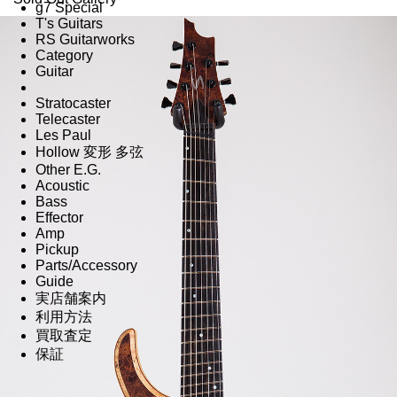
g7 Special
T's Guitars
RS Guitarworks
Category
Guitar
Stratocaster
Telecaster
Les Paul
Hollow 変形 多弦
Other E.G.
Acoustic
Bass
Effector
Amp
Pickup
Parts/Accessory
Guide
実店舗案内
利用方法
買取査定
保証