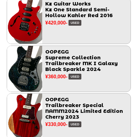
Kz Guitar Works
Kz One Standard Semi-
Hollow Kahler Red 2016
¥420,000-
USED
OOPEGG
Supreme Collection
Trailbreaker MK I Galaxy
Black Sparkle 2024
¥360,000-
USED
OOPEGG
Trailbreaker Special
NAMM2024 Limited Edition
Cherry 2023
¥330,000-
USED