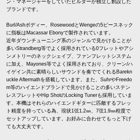
ン・マネージャーをしていたビルダーが独立し創設した
ブランドです。
Burl/Ashボディー、RosewoodとWengeの5ピースネック
に指板はMacassar Ebonyで製作されています。
近年ダウンチューニング系のジャンルで見かけることが
多いStrandberg等でよく採用されている0フレットやアシ
ンメトリーのネックシェイプ、ファンフレットシステム
に加え、Mayones等でよく採用されており、クリーン/ハ
イゲイン共に素晴らしいサウンドを奏でてくれるBarekn
uckle Aftermathを搭載しています。また、SuhrやFreedo
m等のハイエンドブランドで見かけることの多いステン
レスフレットやHip ShotのLocking Tunerも採用していま
す。本機はそれらのハイエンドギターに匹敵するフレッ
ト精度を持っている為、現状1弦1.2㎜、7弦1.9㎜程度で
セットアップしています。お好みに合わせてもっと下げ
ても大丈夫です。