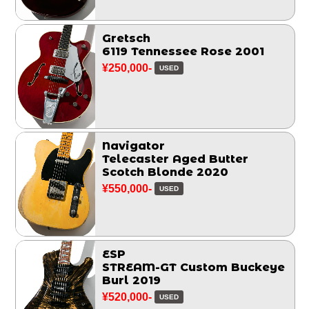
Gretsch
6119 Tennessee Rose 2001
¥250,000-
USED
Navigator
Telecaster Aged Butter
Scotch Blonde 2020
¥550,000-
USED
ESP
STREAM-GT Custom Buckeye
Burl 2019
¥520,000-
USED