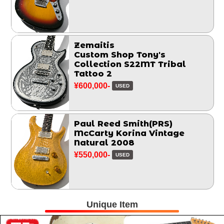
Zemaitis
Custom Shop Tony's
Collection S22MT Tribal
Tattoo 2
¥600,000-
USED
Paul Reed Smith(PRS)
McCarty Korina Vintage
Natural 2008
¥550,000-
USED
Unique Item