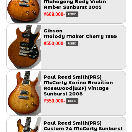
Mahogany Body Violin
Amber Sunburst 2005
¥609,000-
USED
Gibson
Melody Maker Cherry 1965
¥550,000-
USED
Paul Reed Smith(PRS)
McCarty Korina Brazilian
Rosewood(BZF) Vintage
Sunburst 2008
¥550,000-
USED
Paul Reed Smith(PRS)
Custom 24 McCarty Sunburst