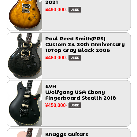
2021
¥490,000-
USED
Paul Reed Smith(PRS)
Custom 24 20th Anniversary
10Top Gray Black 2006
¥480,000-
USED
EVH
Wolfgang USA Ebony
Fingerboard Stealth 2018
¥450,000-
USED
Knaggs Guitars