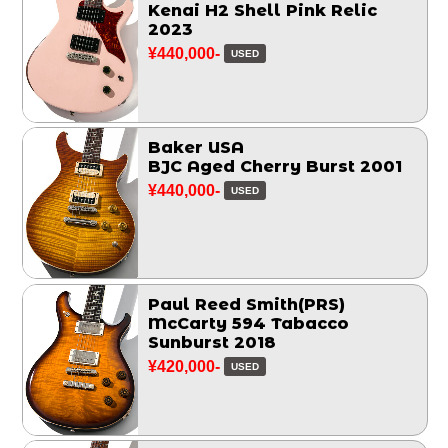
Kenai H2 Shell Pink Relic
2023
¥440,000-
USED
Baker USA
BJC Aged Cherry Burst 2001
¥440,000-
USED
Paul Reed Smith(PRS)
McCarty 594 Tabacco
Sunburst 2018
¥420,000-
USED