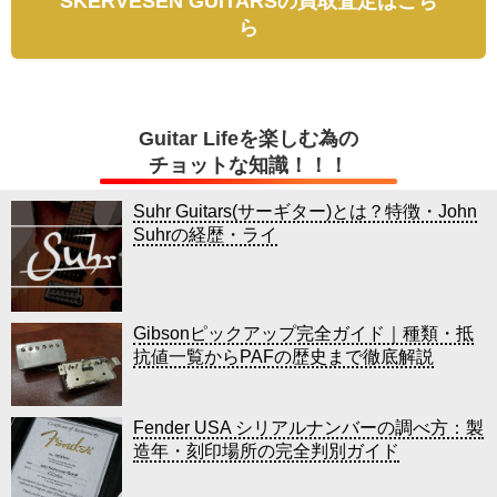
SKERVESEN GUITARSの買取査定はこち
ら
Guitar Lifeを楽しむ為の
チョットな知識！！！
Suhr Guitars(サーギター)とは？特徴・John
Suhrの経歴・ライ
Gibsonピックアップ完全ガイド｜種類・抵
抗値一覧からPAFの歴史まで徹底解説
Fender USA シリアルナンバーの調べ方：製
造年・刻印場所の完全判別ガイド