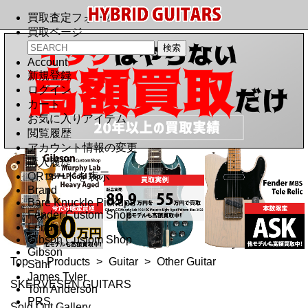
買取査定フォーム
買取ページ
Account
新規登録
ログイン
カート
お気に入りアイテム
閲覧履歴
アカウント情報の変更
購入履歴
QRコードを表示
Brand
Bare Knuckle Pickups
Fender Custom Shop
Fender
Gibson Custom Shop
Gibson
Top
>
Products
>
Guitar
>
Other Guitar
Suhr
James Tyler
SKERVESEN GUITARS
Tom Anderson
PRS
Sold Out Gallery