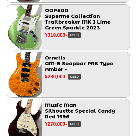
OOPEGG
Superme Collection
Trailbreaker MK I Lime
Green Sparkle 2023
¥310,000-
USED
Ornetts
GM-8 Soapbar PRS Type
Amber -
¥280,000-
USED
Music Man
Silhouette Special Candy
Red 1996
¥270,000-
USED