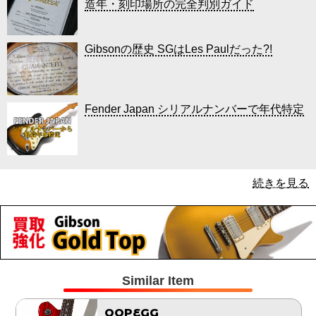
造年・刻印場所の完全判別ガイド
Gibsonの歴史 SGはLes Paulだった?!
Fender Japan シリアルナンバーで年代特定
続きを見る
Similar Item
OOPEGG