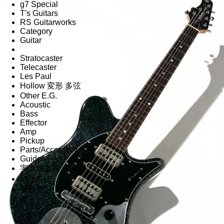
g7 Special
T's Guitars
RS Guitarworks
Category
Guitar
Stratocaster
Telecaster
Les Paul
Hollow 変形 多弦
Other E.G.
Acoustic
Bass
Effector
Amp
Pickup
Parts/Accessory
Guide
実店舗案内
利用方法
買取査定
保証