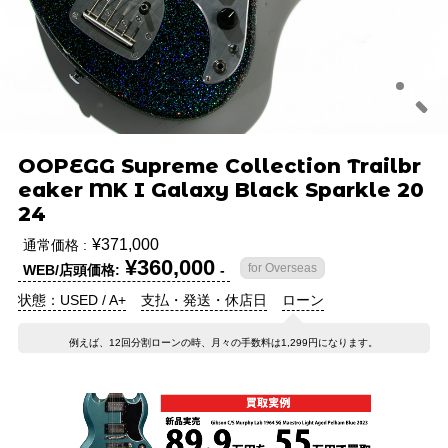
OOPEGG Supreme Collection Trailbr
eaker MK I Galaxy Black Sparkle 20
24
¥371,000
通常価格 :
¥360,000
for Overseas
WEB/店頭価格:
-
状態：USED / A+
支払・発送・休店日
ローン
例えば、12回分割ローンの時、月々の手数料は1,299円になります。