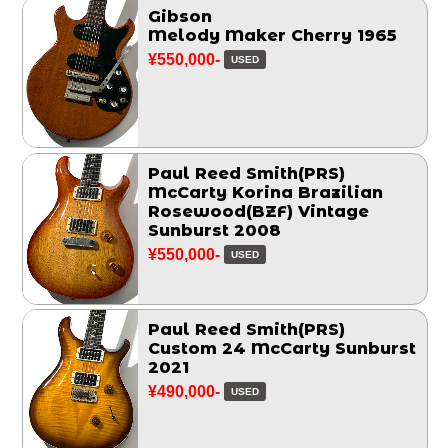
Gibson
Melody Maker Cherry 1965
¥550,000-
USED
Paul Reed Smith(PRS)
McCarty Korina Brazilian
Rosewood(BZF) Vintage
Sunburst 2008
¥550,000-
USED
Paul Reed Smith(PRS)
Custom 24 McCarty Sunburst
2021
¥490,000-
USED