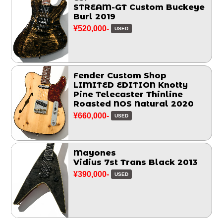
STREAM-GT Custom Buckeye
Burl 2019
¥520,000-
USED
Fender Custom Shop
LIMITED EDITION Knotty
Pine Telecaster Thinline
Roasted NOS Natural 2020
¥660,000-
USED
Mayones
Vidius 7st Trans Black 2013
¥390,000-
USED