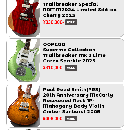
Trailbreaker Special
NAMM2024 Limited Edition
Cherry 2023
¥330,000-
USED
OOPEGG
Superme Collection
Trailbreaker MK I Lime
Green Sparkle 2023
¥310,000-
USED
Paul Reed Smith(PRS)
20th Anniversary McCarty
Rosewood Neck 1P-
Mahogany Body Violin
Amber Sunburst 2005
¥609,000-
USED