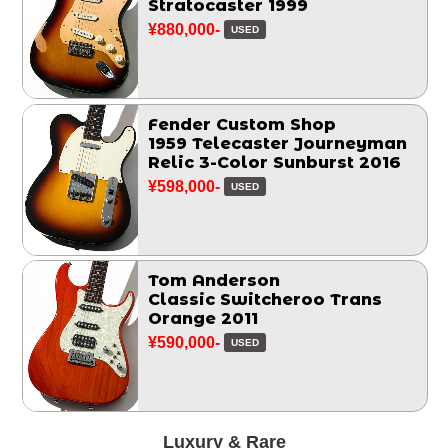
Stratocaster 1999
¥880,000-
USED
Fender Custom Shop
1959 Telecaster Journeyman
Relic 3-Color Sunburst 2016
¥598,000-
USED
Tom Anderson
Classic Switcheroo Trans
Orange 2011
¥590,000-
USED
Luxury & Rare