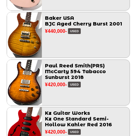
Baker USA
BJC Aged Cherry Burst 2001
¥440,000-
USED
Paul Reed Smith(PRS)
McCarty 594 Tabacco
Sunburst 2018
¥420,000-
USED
Kz Guitar Works
Kz One Standard Semi-
Hollow Kahler Red 2016
¥420,000-
USED