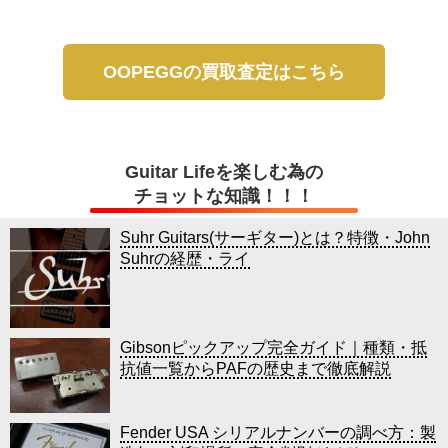
OOPEGGの買取査定はこちら
Guitar Lifeを楽しむ為の
チョットな知識！！！
Suhr Guitars(サーギター)とは？特徴・John
Suhrの経歴・ライ
Gibsonピックアップ完全ガイド｜種類・抵
抗値一覧からPAFの歴史まで徹底解説
Fender USA シリアルナンバーの調べ方：製