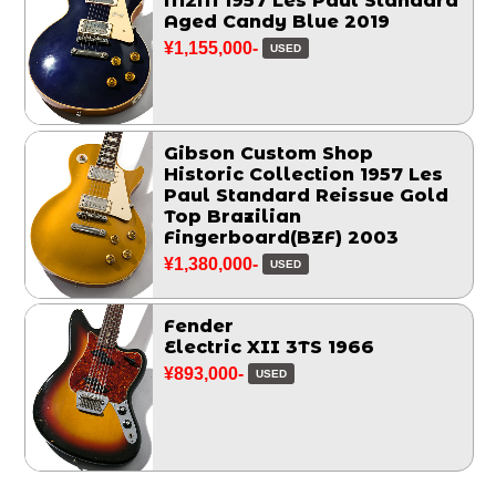
M2M 1957 Les Paul Standard
Aged Candy Blue 2019
¥1,155,000-
USED
Gibson Custom Shop
Historic Collection 1957 Les
Paul Standard Reissue Gold
Top Brazilian
Fingerboard(BZF) 2003
¥1,380,000-
USED
Fender
Electric XII 3TS 1966
¥893,000-
USED