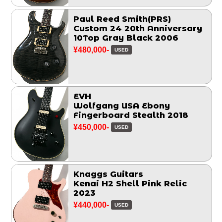
Paul Reed Smith(PRS)
Custom 24 20th Anniversary
10Top Gray Black 2006
¥480,000-
USED
EVH
Wolfgang USA Ebony
Fingerboard Stealth 2018
¥450,000-
USED
Knaggs Guitars
Kenai H2 Shell Pink Relic
2023
¥440,000-
USED