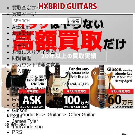
買取査定フォーム
買取ページ
Account
新規登録
ログイン
カート
お気に入りアイテム
閲覧履歴
アカウント情報の変更
購入履歴
QRコードを表示
Brand
Bare Knuckle Pickups
Fender Custom Shop
Fender
Gibson Custom Shop
Gibson
Top
>
Products
>
Guitar
>
Other Guitar
Suhr
James Tyler
OOPEGG
Tom Anderson
PRS