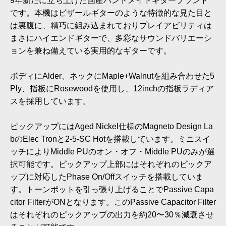
9年新たに立ち上げた国産ハンドメイドギターブランド
です。本機はビザールギターのような特徴的な見た目と
は裏腹に、精巧に組み込まれておりプレイアビリティは
まさにハイエンドギターで、多彩なサウンドバリエーシ
ョンを兼ね備えている実用的なギターです。
ボディにAlder、ネックにMaple+Walnutを組み合わせた5
Ply、指板にRosewoodを使用し、12inchの指板ラディア
スを採用しています。
ピックアップにはAged Nickel仕様のMagneto Design La
bのElec Tronと2-5-SC Hotを搭載しています。ミニスイ
ッチによりMiddle PUのオン・オフ・Middle PUのみが選
択可能です。ピックアップ上部にはそれぞれのピックア
ップに対応したPhase On/Offスイッチを搭載していま
す。トーンポットを引っ張り上げることでPassive Capa
citor FilterがONとなります。このPassive Capacitor Filter
はそれぞれのピックアップの出力を約20〜30％減衰させ