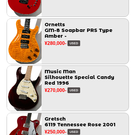
Ornetts
GM-8 Soapbar PRS Type
Amber -
¥280,000-
USED
Music Man
Silhouette Special Candy
Red 1996
¥270,000-
USED
Gretsch
6119 Tennessee Rose 2001
¥250,000-
USED