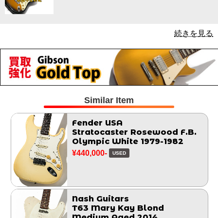
続きを見る
Similar Item
Fender USA
Stratocaster Rosewood F.B.
Olympic White 1979-1982
¥440,000-
USED
Nash Guitars
T63 Mary Kay Blond
Medium Aged 2014