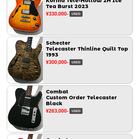
Korina Tele-Hollow 2H Ice
Tea Burst 2023
¥330,000-
USED
Schecter
Telecaster Thinline Quilt Top
1993
¥300,000-
USED
Combat
Custom Order Telecaster
Black
¥263,000-
USED