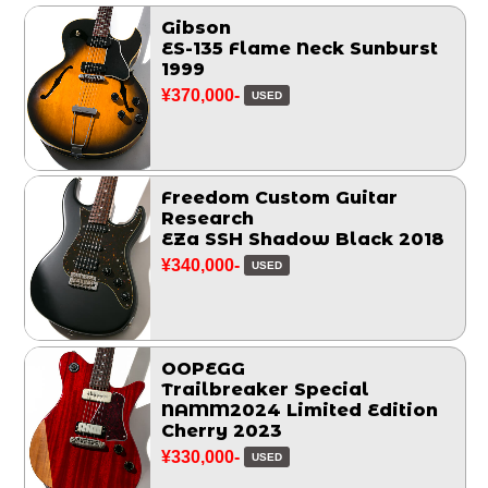
Gibson
ES-135 Flame Neck Sunburst
1999
¥370,000-
USED
Freedom Custom Guitar
Research
EZa SSH Shadow Black 2018
¥340,000-
USED
OOPEGG
Trailbreaker Special
NAMM2024 Limited Edition
Cherry 2023
¥330,000-
USED