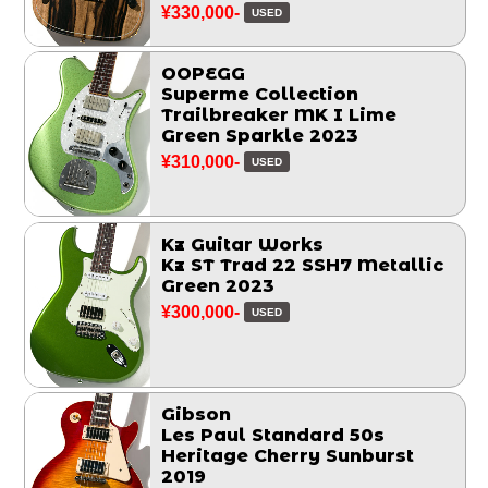
¥330,000-
USED
OOPEGG
Superme Collection
Trailbreaker MK I Lime
Green Sparkle 2023
¥310,000-
USED
Kz Guitar Works
Kz ST Trad 22 SSH7 Metallic
Green 2023
¥300,000-
USED
Gibson
Les Paul Standard 50s
Heritage Cherry Sunburst
2019