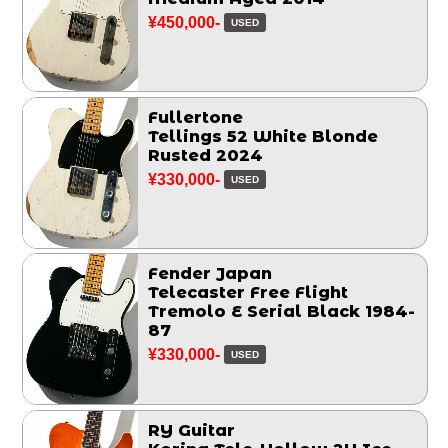
¥450,000-
USED
Fullertone
Tellings 52 White Blonde
Rusted 2024
¥330,000-
USED
Fender Japan
Telecaster Free Flight
Tremolo E Serial Black 1984-
87
¥330,000-
USED
RY Guitar