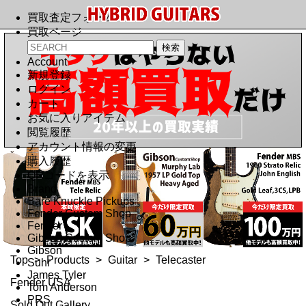
買取査定フォーム
買取ページ
Account
新規登録
ログイン
カート
お気に入りアイテム
閲覧履歴
アカウント情報の変更
購入履歴
QRコードを表示
Brand
Bare Knuckle Pickups
Fender Custom Shop
Fender
Gibson Custom Shop
Gibson
Top
>
Products
>
Guitar
>
Telecaster
Suhr
James Tyler
Fender USA
Tom Anderson
PRS
Sold Out Gallery