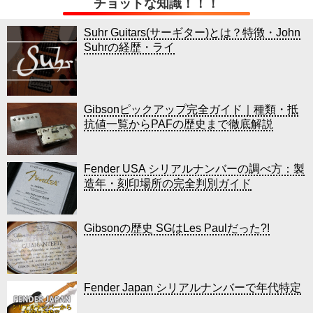
チョットな知識！！！
Suhr Guitars(サーギター)とは？特徴・John
Suhrの経歴・ライ
Gibsonピックアップ完全ガイド｜種類・抵
抗値一覧からPAFの歴史まで徹底解説
Fender USA シリアルナンバーの調べ方：製
造年・刻印場所の完全判別ガイド
Gibsonの歴史 SGはLes Paulだった?!
Fender Japan シリアルナンバーで年代特定