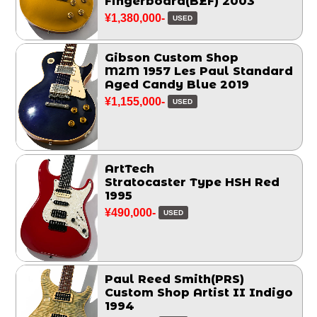
Fingerboard(BZF) 2003
¥1,380,000-
USED
Gibson Custom Shop
M2M 1957 Les Paul Standard
Aged Candy Blue 2019
¥1,155,000-
USED
ArtTech
Stratocaster Type HSH Red
1995
¥490,000-
USED
Paul Reed Smith(PRS)
Custom Shop Artist II Indigo
1994