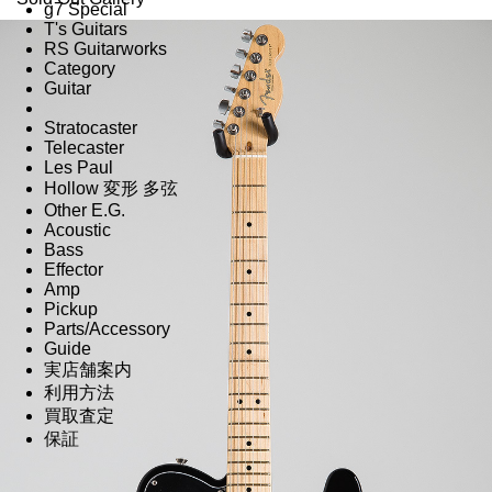
g7 Special
T's Guitars
RS Guitarworks
Category
Guitar
Stratocaster
Telecaster
Les Paul
Hollow 変形 多弦
Other E.G.
Acoustic
Bass
Effector
Amp
Pickup
Parts/Accessory
Guide
実店舗案内
利用方法
買取査定
保証