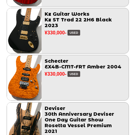
Kz Guitar Works
Kz ST Trad 22 2H6 Black
2023
¥330,000-
USED
Schecter
EX4B-CMT-FRT Amber 2004
¥330,000-
USED
Deviser
30th Anniversary Deviser
One Day Guitar Show
Rosetta Vessel Premium
2021