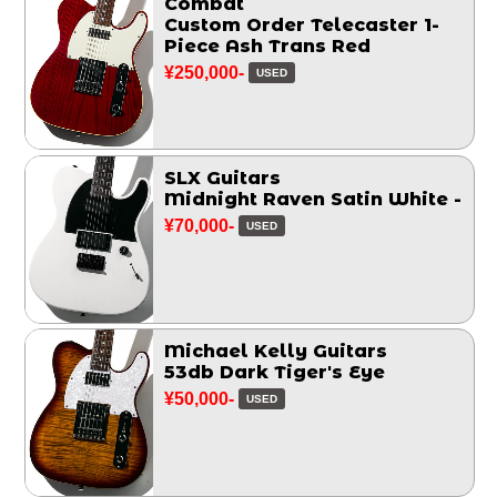
Combat
Custom Order Telecaster 1-
Piece Ash Trans Red
¥250,000-
USED
SLX Guitars
Midnight Raven Satin White -
¥70,000-
USED
Michael Kelly Guitars
53db Dark Tiger's Eye
¥50,000-
USED