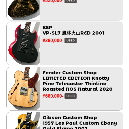
¥520,000-
USED
ESP
VP-SL7 風林火山RED 2001
¥290,000-
USED
Fender Custom Shop
LIMITED EDITION Knotty
Pine Telecaster Thinline
Roasted NOS Natural 2020
¥660,000-
USED
Gibson Custom Shop
1957 Les Paul Custom Ebony
Gold Flame 2002