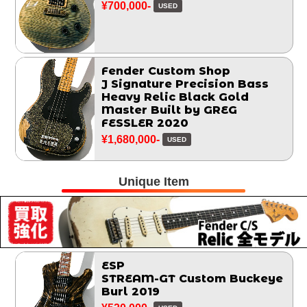
¥700,000-
USED
Fender Custom Shop
J Signature Precision Bass
Heavy Relic Black Gold
Master Built by GREG
FESSLER 2020
¥1,680,000-
USED
Unique Item
ESP
STREAM-GT Custom Buckeye
Burl 2019