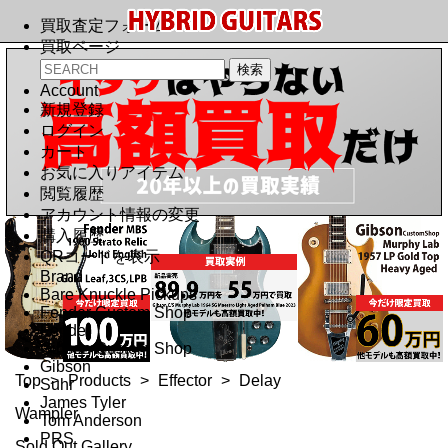
買取査定フォーム
買取ページ
Account
新規登録
ログイン
カート
お気に入りアイテム
閲覧履歴
アカウント情報の変更
購入履歴
QRコードを表示
Brand
Bare Knuckle Pickups
Fender Custom Shop
Fender
Gibson Custom Shop
Gibson
Top
>
Products
>
Effector
>
Delay
Suhr
James Tyler
Wampler
Tom Anderson
PRS
Sold Out Gallery