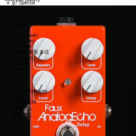
g7 Special
T's Guitars
RS Guitarworks
Category
Guitar
Stratocaster
Telecaster
Les Paul
Hollow 変形 多弦
Other E.G.
Acoustic
Bass
Effector
Amp
Pickup
Parts/Accessory
Guide
実店舗案内
利用方法
買取査定
保証