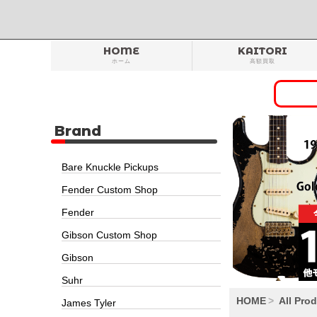
HOME
KAITORI
ホーム
高額買取
Brand
Bare Knuckle Pickups
Fender Custom Shop
Fender
Gibson Custom Shop
Gibson
Suhr
HOME
All Pro
James Tyler