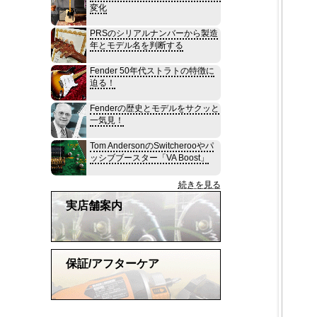
変化
PRSのシリアルナンバーから製造
年とモデル名を判断する
Fender 50年代ストラトの特徴に
迫る！
Fenderの歴史とモデルをサクッと
一気見！
Tom AndersonのSwitcherooやパ
ッシブブースター「VA Boost」
続きを見る
実店舗案内
保証/アフターケア