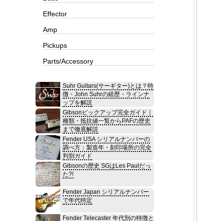
Effector
Amp
Pickups
Parts/Accessory
Suhr Guitars(サーギター)とは？特
徴・John Suhrの経歴・ラインナ
ップを解説
Gibsonピックアップ完全ガイド｜
種類・抵抗値一覧からPAFの歴史
まで徹底解説
Fender USA シリアルナンバーの
調べ方：製造年・刻印場所の完全
判別ガイド
Gibsonの歴史 SGはLes Paulだっ
た?!
Fender Japan シリアルナンバー
で年代特定
Fender Telecaster 年代別の特徴と