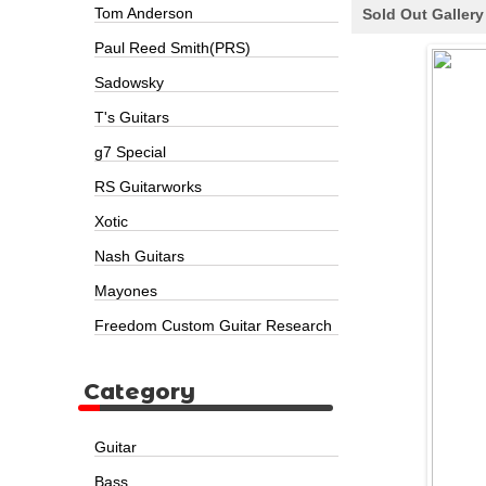
Tom Anderson
Sold Out Gallery
Paul Reed Smith(PRS)
Sadowsky
T's Guitars
g7 Special
RS Guitarworks
Xotic
Nash Guitars
Mayones
Freedom Custom Guitar Research
Category
Guitar
Bass