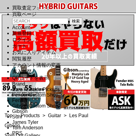
買取査定フォーム
買取ページ
Account
新規登録
ログイン
カート
お気に入りアイテム
閲覧履歴
アカウント情報の変更
購入履歴
QRコードを表示
Brand
Bare Knuckle Pickups
Fender Custom Shop
Fender
Gibson Custom Shop
Gibson
Top
>
Products
>
Guitar
>
Les Paul
Suhr
James Tyler
Gibson
Tom Anderson
PRS
Sold Out Gallery