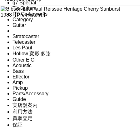
g7 Special
T's Guitars
RS Guitarworks
Category
Guitar
Stratocaster
Telecaster
Les Paul
Hollow 変形 多弦
Other E.G.
Acoustic
Bass
Effector
Amp
Pickup
Parts/Accessory
Guide
実店舗案内
利用方法
買取査定
保証