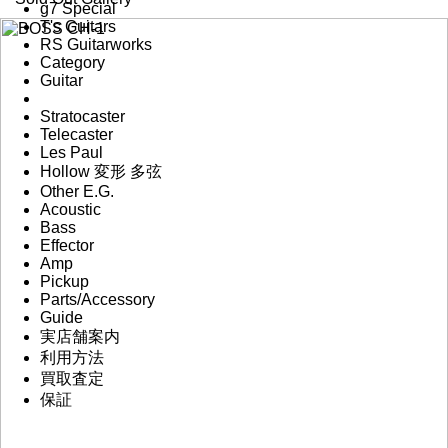
g7 Special
T's Guitars
RS Guitarworks
Category
Guitar
Stratocaster
Telecaster
Les Paul
Hollow 変形 多弦
Other E.G.
Acoustic
Bass
Effector
Amp
Pickup
Parts/Accessory
Guide
実店舗案内
利用方法
買取査定
保証