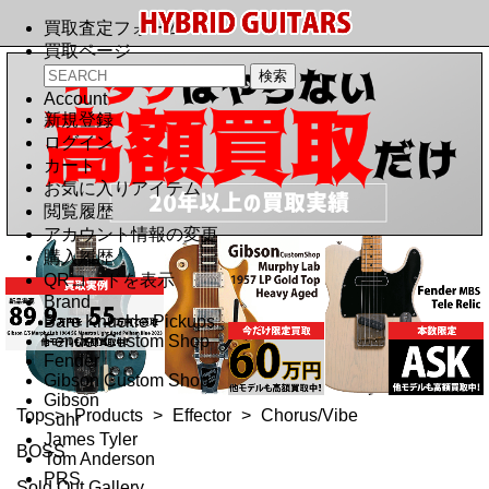
買取査定フォーム
買取ページ
Account
新規登録
ログイン
カート
お気に入りアイテム
閲覧履歴
アカウント情報の変更
購入履歴
QRコードを表示
Brand
Bare Knuckle Pickups
Fender Custom Shop
Fender
Gibson Custom Shop
Gibson
Top
>
Products
>
Effector
>
Chorus/Vibe
Suhr
James Tyler
BOSS
Tom Anderson
PRS
Sold Out Gallery