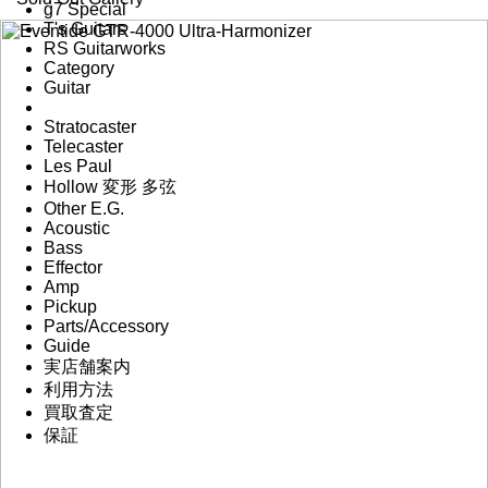
g7 Special
T's Guitars
RS Guitarworks
Category
Guitar
Stratocaster
Telecaster
Les Paul
Hollow 変形 多弦
Other E.G.
Acoustic
Bass
Effector
Amp
Pickup
Parts/Accessory
Guide
実店舗案内
利用方法
買取査定
保証