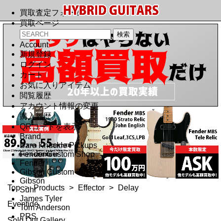
買取査定フォーム
買取ページ
Account
新規登録
ログイン
カート
お気に入りアイテム
閲覧履歴
アカウント情報の変更
購入履歴
QRコードを表示
Brand
Bare Knuckle Pickups
Fender Custom Shop
Fender
Gibson Custom Shop
Gibson
Top
>
Products
>
Effector
>
Delay
Suhr
James Tyler
Eventide
Tom Anderson
PRS
Sold Out Gallery