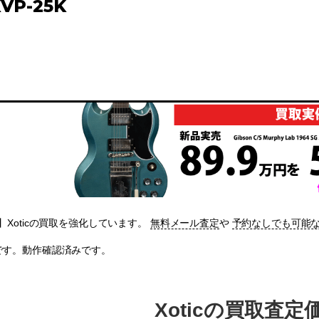
XVP-25K
Xoticの買取を強化しています。
無料メール査定
や
予約なしでも可能
-25Kです。動作確認済みです。
Xoticの買取査定