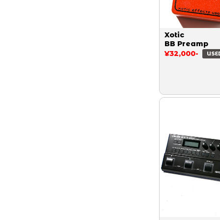
Xotic
BB Preamp
¥32,000-
USE