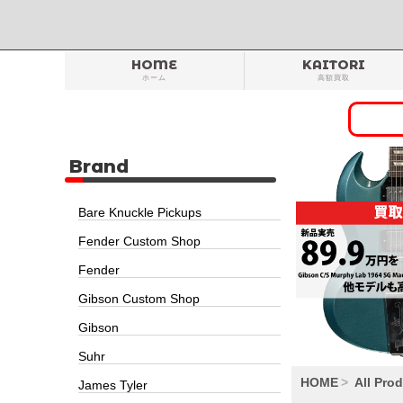
HOME
KAITORI
ホーム
高額買取
Brand
Bare Knuckle Pickups
Fender Custom Shop
Fender
Gibson Custom Shop
Gibson
Suhr
HOME
All Pro
James Tyler