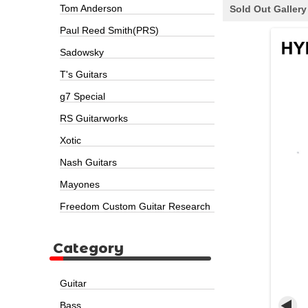
Tom Anderson
Sold Out Gallery
Paul Reed Smith(PRS)
Sadowsky
T's Guitars
g7 Special
RS Guitarworks
Xotic
Nash Guitars
Mayones
Freedom Custom Guitar Research
Category
Guitar
Bass