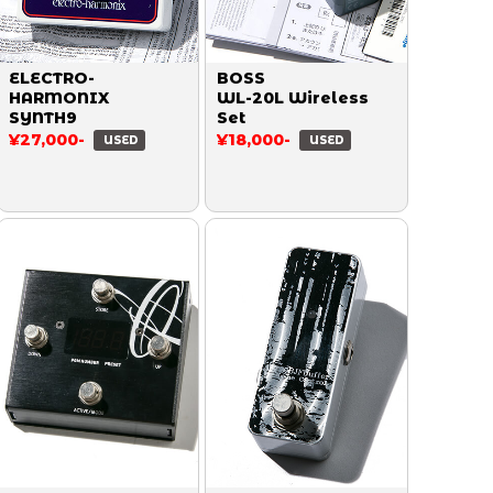
ELECTRO-
BOSS
HARMONIX
WL-20L Wireless
SYNTH9
Set
¥27,000-
¥18,000-
USED
USED