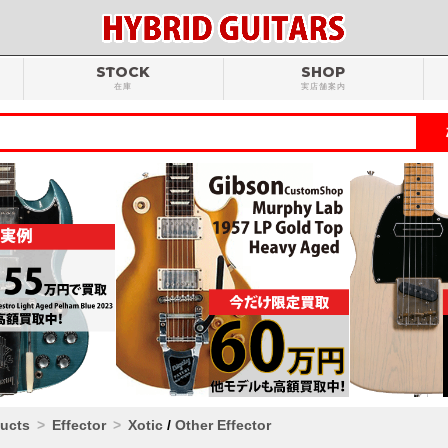
STOCK
SHOP
在庫
実店舗案内
ducts
Effector
Xotic
/
Other Effector