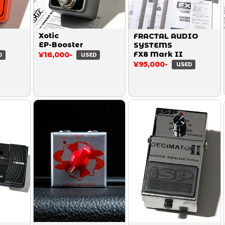
Xotic
FRACTAL AUDIO
EP-Booster
SYSTEMS
FX8 Mark II
¥16,000-
D
USED
¥95,000-
USED