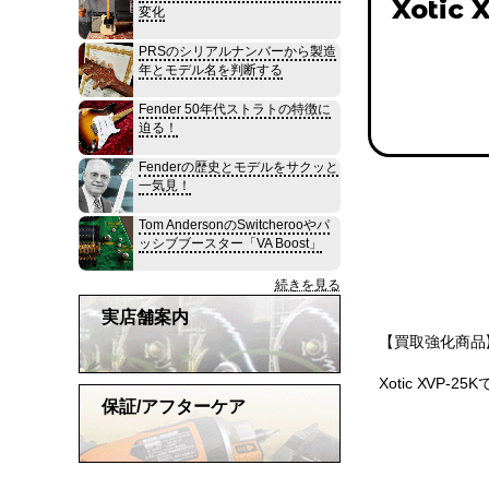
Xotic 
変化
PRSのシリアルナンバーから製造
年とモデル名を判断する
Fender 50年代ストラトの特徴に
迫る！
Fenderの歴史とモデルをサクッと
一気見！
Tom AndersonのSwitcherooやパ
ッシブブースター「VA Boost」
続きを見る
実店舗案内
【買取強化商品】
Xotic XVP
保証/アフターケア