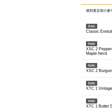
個別査定前の参
Xotic
Classic Evolut
Xotic
XSC 2 Pepper
Maple Neck
Xotic
XSC 2 Burgun
Xotic
XTC 1 Vintage
Xotic
XTC 1 Butter