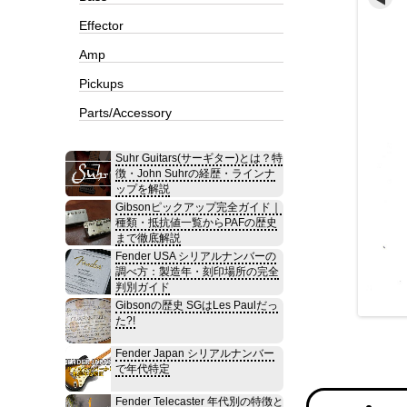
Effector
Amp
Pickups
Parts/Accessory
Suhr Guitars(サーギター)とは？特
徴・John Suhrの経歴・ラインナ
ップを解説
Gibsonピックアップ完全ガイド｜
種類・抵抗値一覧からPAFの歴史
まで徹底解説
Fender USA シリアルナンバーの
調べ方：製造年・刻印場所の完全
判別ガイド
Gibsonの歴史 SGはLes Paulだっ
た?!
Fender Japan シリアルナンバー
で年代特定
Fender Telecaster 年代別の特徴と