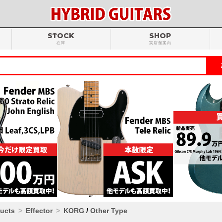
STOCK
SHOP
在庫
実店舗案内
ducts
Effector
KORG
/
Other Type