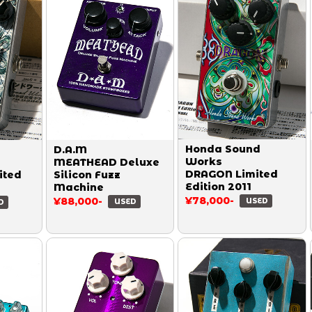
Honda Sound
D.A.M
Works
MEATHEAD Deluxe
DRAGON Limited
ited
Silicon Fuzz
Edition 2011
Machine
¥78,000-
¥88,000-
USED
USED
D