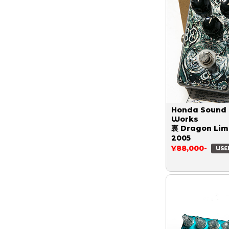
Honda Sound
Works
裏 Dragon Lim
2005
¥88,000-
USE