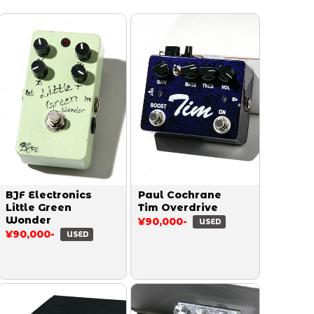
BJF Electronics
Paul Cochrane
Little Green
Tim Overdrive
Wonder
¥90,000-
USED
¥90,000-
USED