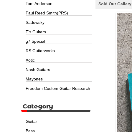
Tom Anderson
Sold Out Gallery
Paul Reed Smith(PRS)
Sadowsky
T's Guitars
g7 Special
RS Guitarworks
Xotic
Nash Guitars
Mayones
Freedom Custom Guitar Research
Category
Guitar
Bass