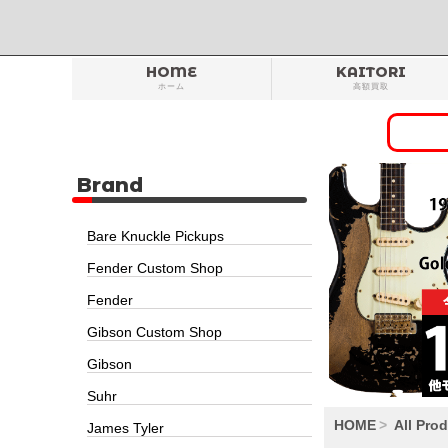
HOME
KAITORI
ホーム
高額買取
Brand
Bare Knuckle Pickups
Fender Custom Shop
Fender
Gibson Custom Shop
Gibson
Suhr
HOME
All Pro
James Tyler