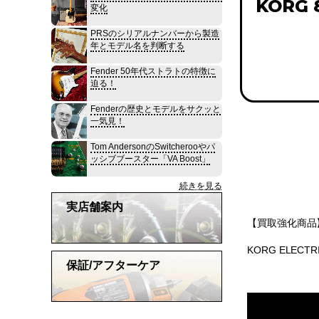
KORG 
変化
PRSのシリアルナンバーから製造
年とモデル名を判断する
Fender 50年代ストラトの特徴に
迫る！
Fenderの歴史とモデルをサクッと
一気見！
Tom AndersonのSwitcherooやパ
ッシブブースター「VA Boost」
続きを見る
実店舗案内
【買取強化商品
KORG ELE
保証/アフターケア