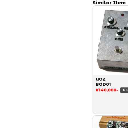
Similar Item
UOZ
BOD01
¥140,000-
US