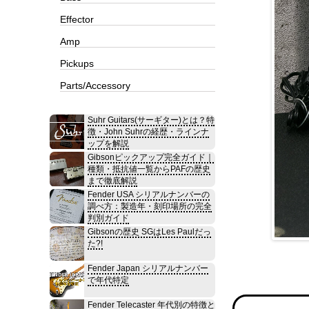
Effector
Amp
Pickups
Parts/Accessory
Suhr Guitars(サーギター)とは？特
徴・John Suhrの経歴・ラインナ
ップを解説
Gibsonピックアップ完全ガイド｜
種類・抵抗値一覧からPAFの歴史
まで徹底解説
Fender USA シリアルナンバーの
調べ方：製造年・刻印場所の完全
判別ガイド
Gibsonの歴史 SGはLes Paulだっ
た?!
Fender Japan シリアルナンバー
で年代特定
Fender Telecaster 年代別の特徴と