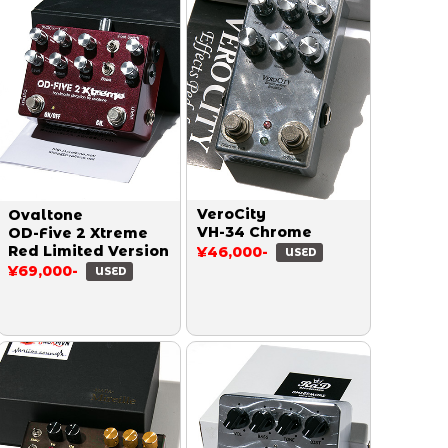
VeroCity
Ovaltone
VH-34 Chrome
OD-Five 2 Xtreme
Red Limited Version
¥46,000-
USED
¥69,000-
USED