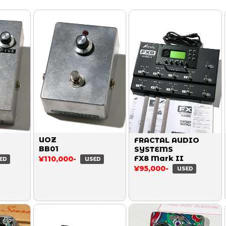
UOZ
FRACTAL AUDIO
BB01
SYSTEMS
FX8 Mark II
¥110,000-
ED
USED
¥95,000-
USED