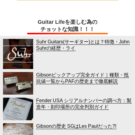
Guitar Lifeを楽しむ為の
チョットな知識！！！
Suhr Guitars(サーギター)とは？特徴・John
Suhrの経歴・ライ
Gibsonピックアップ完全ガイド｜種類・抵
抗値一覧からPAFの歴史まで徹底解説
Fender USA シリアルナンバーの調べ方：製
造年・刻印場所の完全判別ガイド
Gibsonの歴史 SGはLes Paulだった?!