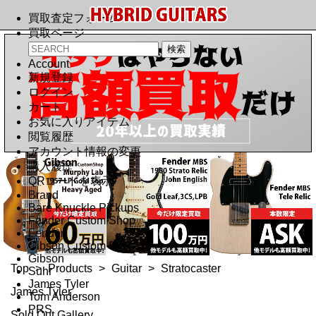
買取査定フォーム
買取ページ
Account
新規登録
ログイン
カート
お気に入りアイテム
閲覧履歴
アカウント情報の変更
購入履歴
QRコードを表示
Brand
Bare Knuckle Pickups
Fender Custom Shop
Fender
Gibson Custom Shop
Gibson
Top
>
Products
>
Guitar
>
Stratocaster
Suhr
James Tyler
James Tyler
Tom Anderson
PRS
Sold Out Gallery