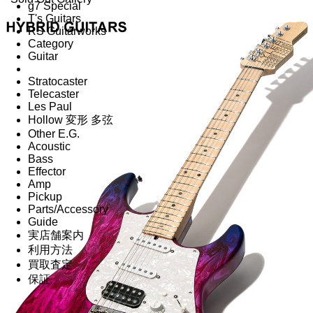
g7 Special
T's Guitars
RS Guitarworks
Category
Guitar
Stratocaster
Telecaster
Les Paul
Hollow 変形 多弦
Other E.G.
Acoustic
Bass
Effector
Amp
Pickup
Parts/Accessory
Guide
実店舗案内
利用方法
買取査定
保証