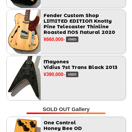
Fender Custom Shop
LIMITED EDITION Knotty
Pine Telecaster Thinline
Roasted NOS Natural 2020
¥660,000-
USED
Mayones
Vidius 7st Trans Black 2013
¥390,000-
USED
SOLD OUT Gallery
One Control
Honey Bee OD