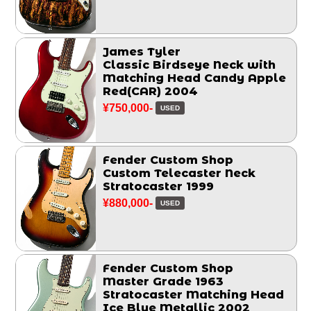
James Tyler
Classic Birdseye Neck with
Matching Head Candy Apple
Red(CAR) 2004
¥750,000-
USED
Fender Custom Shop
Custom Telecaster Neck
Stratocaster 1999
¥880,000-
USED
Fender Custom Shop
Master Grade 1963
Stratocaster Matching Head
Ice Blue Metallic 2002