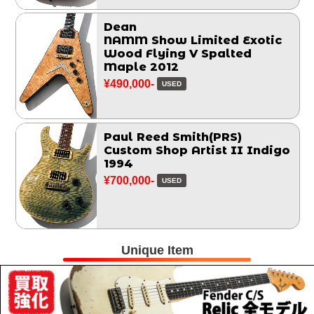
Dean
NAMM Show Limited Exotic
Wood Flying V Spalted
Maple 2012
¥490,000-
USED
Paul Reed Smith(PRS)
Custom Shop Artist II Indigo
1994
¥700,000-
USED
Unique Item