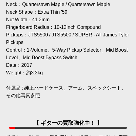
Neck：Quartersawn Maple / Quartersawn Maple
Neck Shape：Extra Thin '59
Nut Width：41.3mm
Fingerboard Radius：10-12inch Compound
Pickups：JTS5500 / JTS5500 / SUPER - All James Tyler
Pickups
Control：1-Volume、5-Way Pickup Selector、Mid Boost
Level、Mid Boost Bypass Switch
Date：2017
Weight：約3.3kg
付属品 : 純正ハードケース、アーム、スペックシート、
その他写真参照
【 ギターの買取強化中！ 】