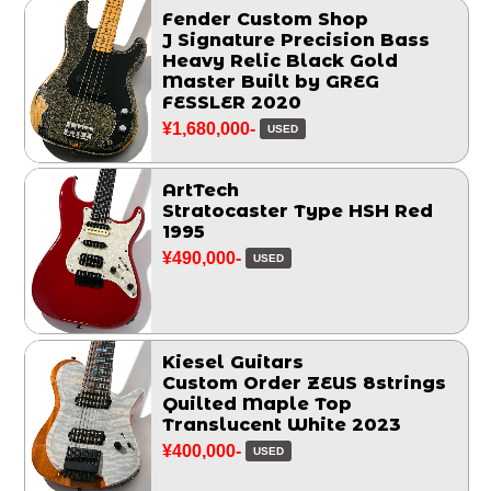
Fender Custom Shop
J Signature Precision Bass
Heavy Relic Black Gold
Master Built by GREG
FESSLER 2020
¥1,680,000-
USED
ArtTech
Stratocaster Type HSH Red
1995
¥490,000-
USED
Kiesel Guitars
Custom Order ZEUS 8strings
Quilted Maple Top
Translucent White 2023
¥400,000-
USED