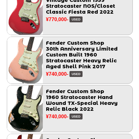
Vintage Custom 1959
Stratocaster NOS/Closet
Classic Fiesta Red 2022
¥770,000-
USED
Fender Custom Shop
30th Anniversary Limited
Custom Built 1960
Stratocaster Heavy Relic
Aged Shell Pink 2017
¥740,000-
USED
Fender Custom Shop
1960 Stratocaster Hand
Wound TX-Special Heavy
Relic Black 2022
¥740,000-
USED