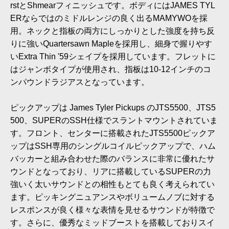
rstとShmearフィニッシュです。ボディにはJAMES TYL
ERならではのミドルレンジの良く出るMAMYWOを採
用。ネックと指板の両方にしっかりとした強度を持ち反
りに強いQuartersawn Mapleを採用し、細身で握りやす
いExtra Thin '59シェイプを採用しています。フレットに
はジャンボタイプが使用され、指板は10-12インチのコ
ンパウンドラジアスとなっています。
ピックアップは James Tyler Pickups のJTS5500、JTS5
500、SUPERのSSH仕様でスラントマウントされていま
す。フロント、センターに搭載されたJTS5500ピックア
ップはSSH専用のシングルコイルピックアップで、ハム
バッカーと組み合わせた際のバランスに非常に優れたサ
ウンドとなっており、リアに搭載しているSUPERの力
強いく太いサウンドとの相性もとても良く考えられてい
ます。ピッキングニュアンスやボリュームノブに対する
レスポンスが良く様々な表情を見せるサウンドが特徴で
す。さらに、優秀なミッドブーストを搭載しておりスイ