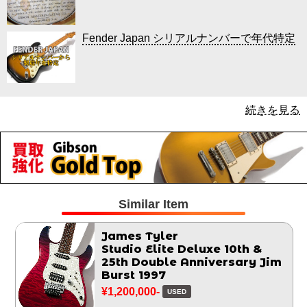
Fender Japan シリアルナンバーで年代特定
続きを見る
Similar Item
James Tyler
Studio Elite Deluxe 10th &
25th Double Anniversary Jim
Burst 1997
¥1,200,000-
USED