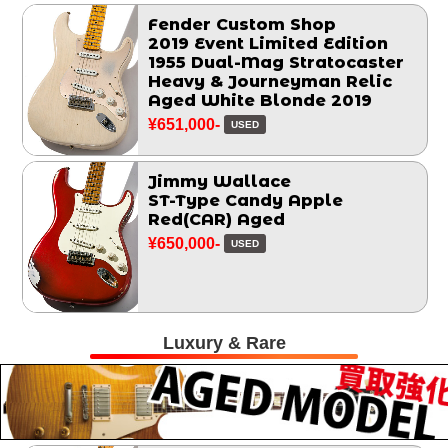
Fender Custom Shop
2019 Event Limited Edition
1955 Dual-Mag Stratocaster
Heavy & Journeyman Relic
Aged White Blonde 2019
¥651,000-
USED
Jimmy Wallace
ST-Type Candy Apple
Red(CAR) Aged
¥650,000-
USED
Luxury & Rare