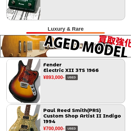
Luxury & Rare
Fender
Electric XII 3TS 1966
¥893,000-
USED
Paul Reed Smith(PRS)
Custom Shop Artist II Indigo
1994
¥700,000-
USED