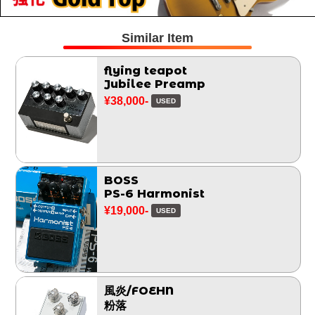
Similar Item
flying teapot
Jubilee Preamp
¥38,000-
USED
BOSS
PS-6 Harmonist
¥19,000-
USED
風炎/FOEHN
粉落