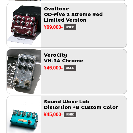
Ovaltone
OD-Five 2 Xtreme Red
Limited Version
¥69,000-
USED
VeroCity
VH-34 Chrome
¥46,000-
USED
Sound Wave Lab
Distortion +B Custom Color
¥45,000-
USED