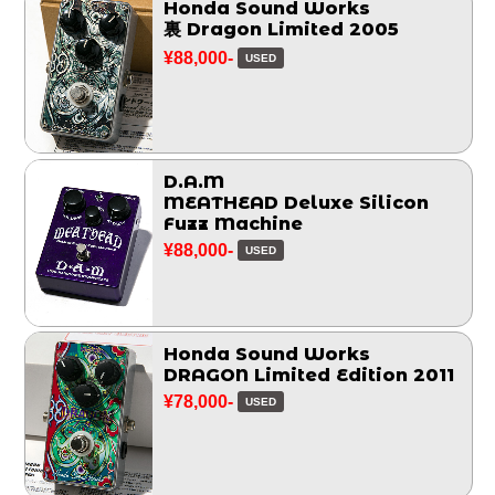
Honda Sound Works
裏 Dragon Limited 2005
¥88,000-
USED
D.A.M
MEATHEAD Deluxe Silicon
Fuzz Machine
¥88,000-
USED
Honda Sound Works
DRAGON Limited Edition 2011
¥78,000-
USED