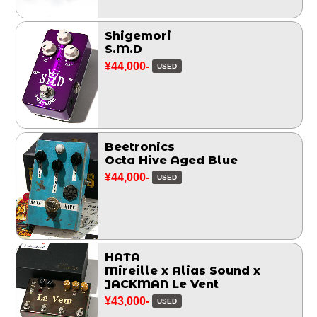
Shigemori
S.M.D
¥44,000-
USED
Beetronics
Octa Hive Aged Blue
¥44,000-
USED
HATA
Mireille x Alias Sound x
JACKMAN Le Vent
¥43,000-
USED