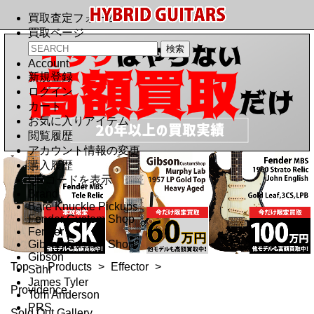
買取査定フォーム
買取ページ
Account
新規登録
ログイン
カート
お気に入りアイテム
閲覧履歴
アカウント情報の変更
購入履歴
QRコードを表示
Brand
Bare Knuckle Pickups
Fender Custom Shop
Fender
Gibson Custom Shop
Gibson
Top
>
Products
>
Effector
>
Suhr
James Tyler
Providence
Tom Anderson
PRS
Sold Out Gallery