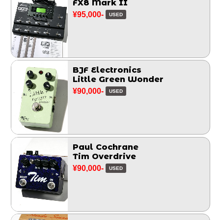
FX8 Mark II
¥95,000-
USED
BJF Electronics
Little Green Wonder
¥90,000-
USED
Paul Cochrane
Tim Overdrive
¥90,000-
USED