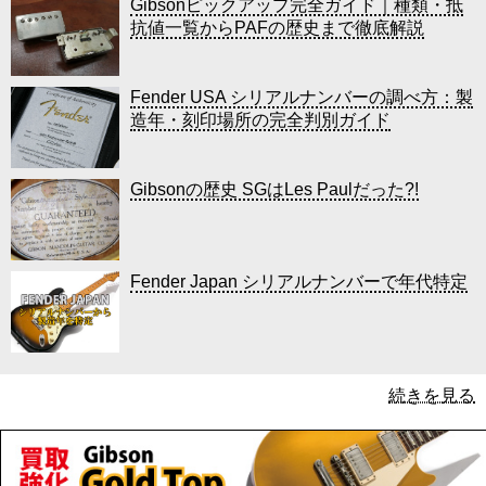
Gibsonピックアップ完全ガイド｜種類・抵
抗値一覧からPAFの歴史まで徹底解説
Fender USA シリアルナンバーの調べ方：製
造年・刻印場所の完全判別ガイド
Gibsonの歴史 SGはLes Paulだった?!
Fender Japan シリアルナンバーで年代特定
続きを見る