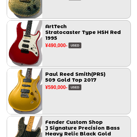
ArtTech
Stratocaster Type HSH Red
1995
¥490,000-
USED
Paul Reed Smith(PRS)
509 Gold Top 2017
¥590,000-
USED
Fender Custom Shop
J Signature Precision Bass
Heavy Relic Black Gold