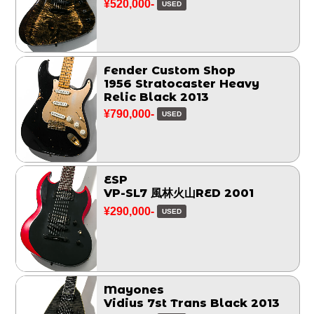
¥520,000-
USED
Fender Custom Shop
1956 Stratocaster Heavy
Relic Black 2013
¥790,000-
USED
ESP
VP-SL7 風林火山RED 2001
¥290,000-
USED
Mayones
Vidius 7st Trans Black 2013