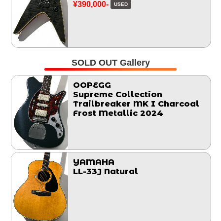
¥390,000-
USED
SOLD OUT Gallery
OOPEGG
Supreme Collection
Trailbreaker MK I Charcoal
Frost Metallic 2024
YAMAHA
LL-33J Natural