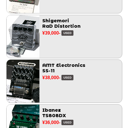
Shigemori
RaD Distortion
¥39,000-
USED
AMT Electronics
SS-11
¥38,000-
USED
Ibanez
TS808DX
¥36,000-
USED