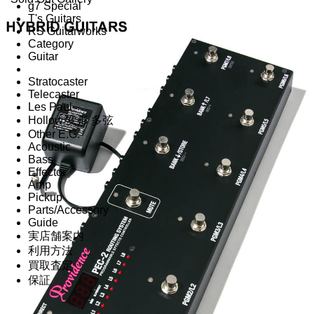
g7 Special
T's Guitars
RS Guitarworks
Category
Guitar
Stratocaster
Telecaster
Les Paul
Hollow 変形 多弦
Other E.G.
Acoustic
Bass
Effector
Amp
Pickup
Parts/Accessory
Guide
実店舗案内
利用方法
買取査定
保証