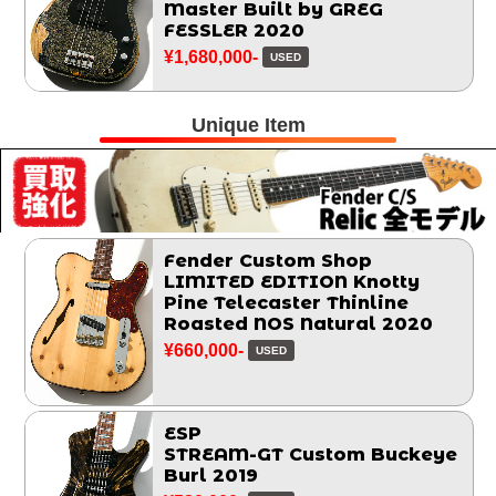
Master Built by GREG
FESSLER 2020
¥1,680,000-
USED
Unique Item
Fender Custom Shop
LIMITED EDITION Knotty
Pine Telecaster Thinline
Roasted NOS Natural 2020
¥660,000-
USED
ESP
STREAM-GT Custom Buckeye
Burl 2019