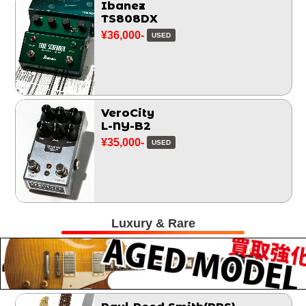
Ibanez
TS808DX
¥36,000-
USED
VeroCity
L-NY-B2
¥35,000-
USED
Luxury & Rare