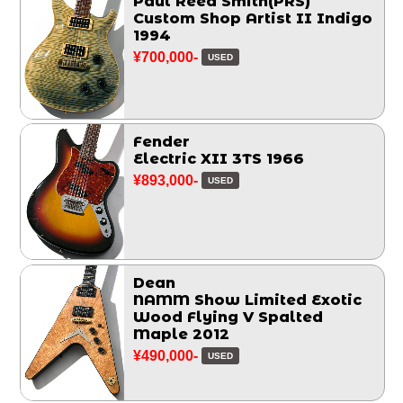
Paul Reed Smith(PRS)
Custom Shop Artist II Indigo
1994
¥700,000-
USED
Fender
Electric XII 3TS 1966
¥893,000-
USED
Dean
NAMM Show Limited Exotic
Wood Flying V Spalted
Maple 2012
¥490,000-
USED