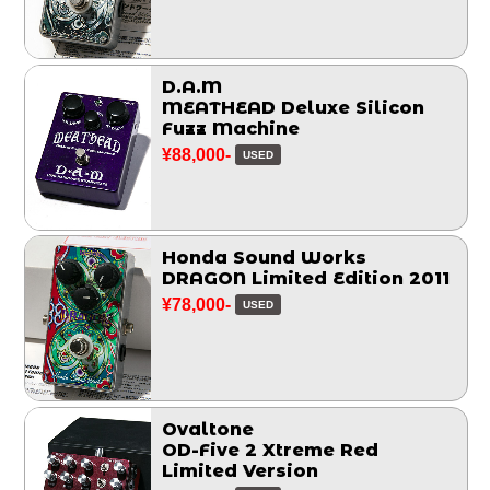
D.A.M
MEATHEAD Deluxe Silicon
Fuzz Machine
¥88,000-
USED
Honda Sound Works
DRAGON Limited Edition 2011
¥78,000-
USED
Ovaltone
OD-Five 2 Xtreme Red
Limited Version