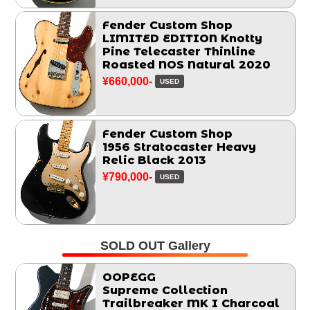
Fender Custom Shop
LIMITED EDITION Knotty
Pine Telecaster Thinline
Roasted NOS Natural 2020
¥660,000-
USED
Fender Custom Shop
1956 Stratocaster Heavy
Relic Black 2013
¥790,000-
USED
SOLD OUT Gallery
OOPEGG
Supreme Collection
Trailbreaker MK I Charcoal