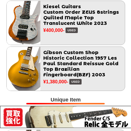
Kiesel Guitars
Custom Order ZEUS 8strings
Quilted Maple Top
Translucent White 2023
¥400,000-
USED
Gibson Custom Shop
Historic Collection 1957 Les
Paul Standard Reissue Gold
Top Brazilian
Fingerboard(BZF) 2003
¥1,380,000-
USED
Unique Item