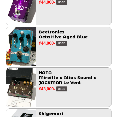
¥44,000-
USED
Beetronics
Octa Hive Aged Blue
¥44,000-
USED
HATA
Mireille x Alias Sound x
JACKMAN Le Vent
¥43,000-
USED
Shigemori