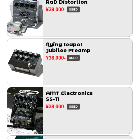
RaD Distortion
¥39,000-
USED
flying teapot
Jubilee Preamp
¥38,000-
USED
AMT Electronics
SS-11
¥38,000-
USED