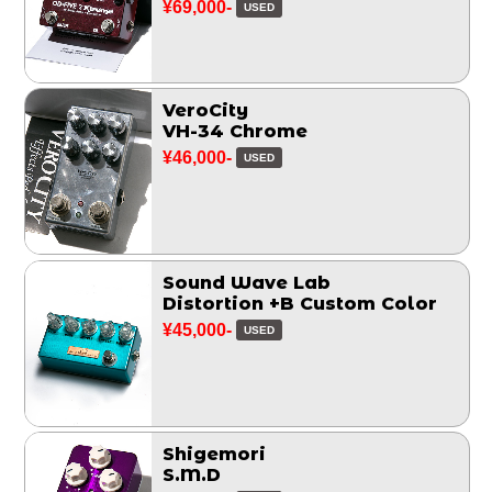
¥69,000-
USED
VeroCity
VH-34 Chrome
¥46,000-
USED
Sound Wave Lab
Distortion +B Custom Color
¥45,000-
USED
Shigemori
S.M.D