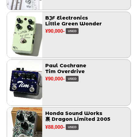
BJF Electronics
Little Green Wonder
¥90,000-
USED
Paul Cochrane
Tim Overdrive
¥90,000-
USED
Honda Sound Works
裏 Dragon Limited 2005
¥88,000-
USED