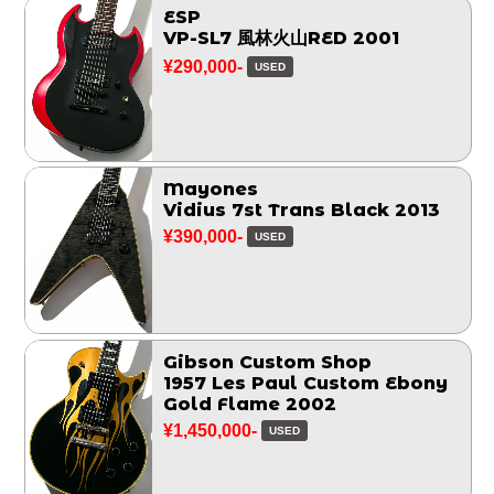
ESP
VP-SL7 風林火山RED 2001
¥290,000-
USED
Mayones
Vidius 7st Trans Black 2013
¥390,000-
USED
Gibson Custom Shop
1957 Les Paul Custom Ebony
Gold Flame 2002
¥1,450,000-
USED