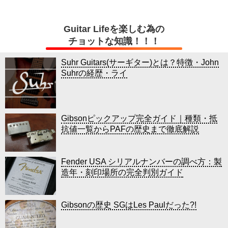
Guitar Lifeを楽しむ為の
チョットな知識！！！
Suhr Guitars(サーギター)とは？特徴・John
Suhrの経歴・ライ
Gibsonピックアップ完全ガイド｜種類・抵
抗値一覧からPAFの歴史まで徹底解説
Fender USA シリアルナンバーの調べ方：製
造年・刻印場所の完全判別ガイド
Gibsonの歴史 SGはLes Paulだった?!