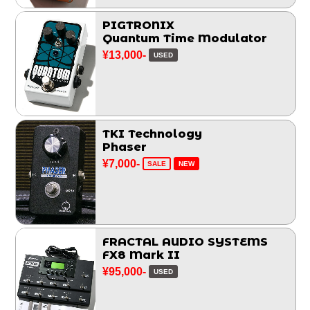
PIGTRONIX
Quantum Time Modulator
¥13,000-
USED
TKI Technology
Phaser
¥7,000-
SALE
NEW
FRACTAL AUDIO SYSTEMS
FX8 Mark II
¥95,000-
USED