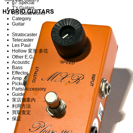
g7 Special
T's Guitars
RS Guitarworks
Category
Guitar
Stratocaster
Telecaster
Les Paul
Hollow 変形 多弦
Other E.G.
Acoustic
Bass
Effector
Amp
Pickup
Parts/Accessory
Guide
実店舗案内
利用方法
買取査定
保証