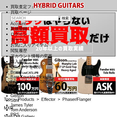
買取査定フォーム
買取ページ
Account
新規登録
ログイン
カート
お気に入りアイテム
閲覧履歴
アカウント情報の変更
購入履歴
QRコードを表示
Brand
Bare Knuckle Pickups
Fender Custom Shop
Fender
Gibson Custom Shop
Gibson
Top
>
Products
>
Effector
>
Phaser/Flanger
Suhr
James Tyler
MXR
Tom Anderson
PRS
Sold Out Gallery