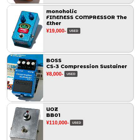
monoholic
FINENESS COMPRESSOR The
Ether
¥19,000-
USED
BOSS
CS-3 Compression Sustainer
¥8,000-
USED
UOZ
BB01
¥110,000-
USED