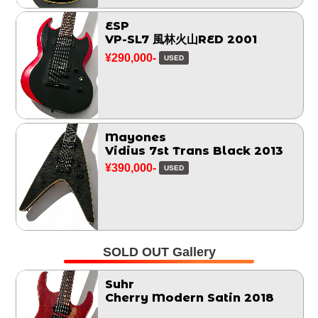
ESP
VP-SL7 風林火山RED 2001
¥290,000-
USED
Mayones
Vidius 7st Trans Black 2013
¥390,000-
USED
SOLD OUT Gallery
Suhr
Cherry Modern Satin 2018