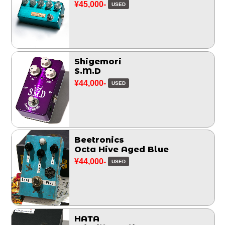
¥45,000-
USED
Shigemori
S.M.D
¥44,000-
USED
Beetronics
Octa Hive Aged Blue
¥44,000-
USED
HATA