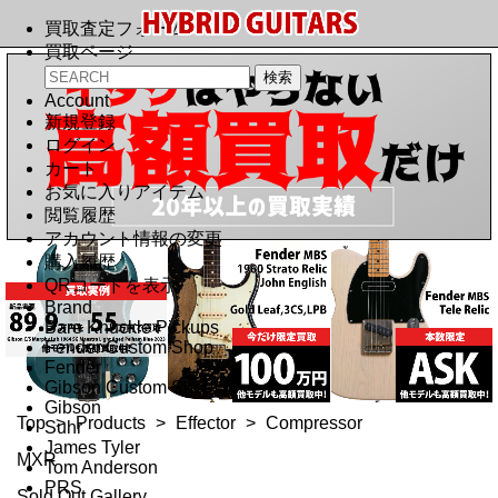
買取査定フォーム
買取ページ
Account
新規登録
ログイン
カート
お気に入りアイテム
閲覧履歴
アカウント情報の変更
購入履歴
QRコードを表示
Brand
Bare Knuckle Pickups
Fender Custom Shop
Fender
Gibson Custom Shop
Gibson
Top
>
Products
>
Effector
>
Compressor
Suhr
James Tyler
MXR
Tom Anderson
PRS
Sold Out Gallery