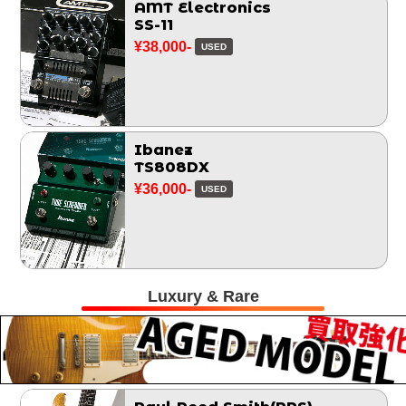
AMT Electronics
SS-11
¥38,000-
USED
Ibanez
TS808DX
¥36,000-
USED
Luxury & Rare