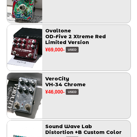
Ovaltone
OD-Five 2 Xtreme Red
Limited Version
¥69,000-
USED
VeroCity
VH-34 Chrome
¥46,000-
USED
Sound Wave Lab
Distortion +B Custom Color