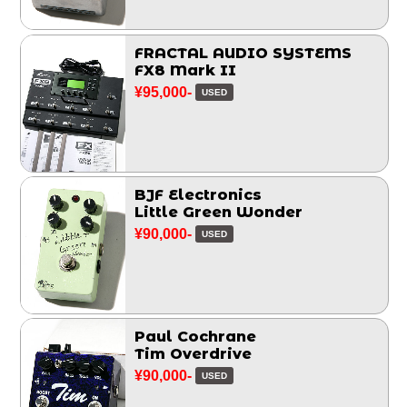
FRACTAL AUDIO SYSTEMS
FX8 Mark II
¥95,000-
USED
BJF Electronics
Little Green Wonder
¥90,000-
USED
Paul Cochrane
Tim Overdrive
¥90,000-
USED