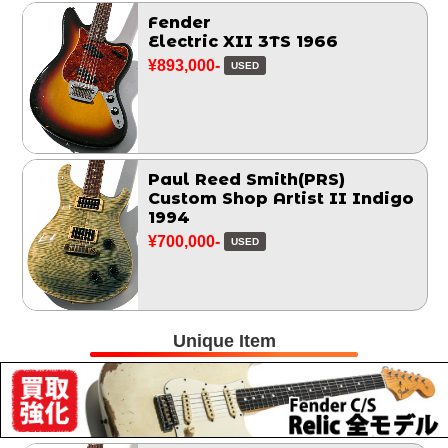
Fender
Electric XII 3TS 1966
¥893,000-
USED
Paul Reed Smith(PRS)
Custom Shop Artist II Indigo
1994
¥700,000-
USED
Unique Item