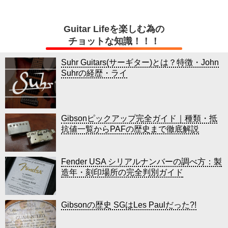
Guitar Lifeを楽しむ為の
チョットな知識！！！
Suhr Guitars(サーギター)とは？特徴・John
Suhrの経歴・ライ
Gibsonピックアップ完全ガイド｜種類・抵
抗値一覧からPAFの歴史まで徹底解説
Fender USA シリアルナンバーの調べ方：製
造年・刻印場所の完全判別ガイド
Gibsonの歴史 SGはLes Paulだった?!