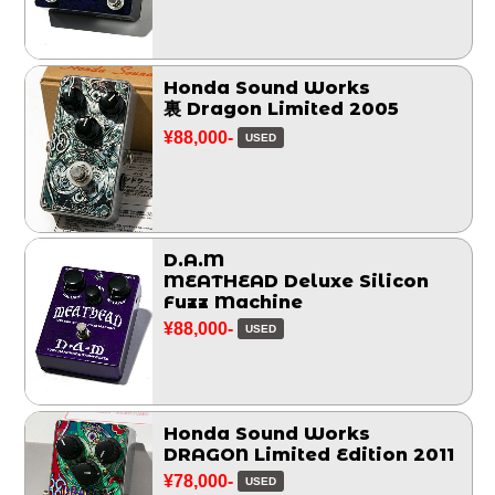
Honda Sound Works
裏 Dragon Limited 2005
¥88,000-
USED
D.A.M
MEATHEAD Deluxe Silicon
Fuzz Machine
¥88,000-
USED
Honda Sound Works
DRAGON Limited Edition 2011
¥78,000-
USED