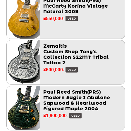
Paul Reed Smith(PRS)
McCarty Korina Vintage
Natural 2008
¥550,000-
USED
Zemaitis
Custom Shop Tony's
Collection S22MT Tribal
Tattoo 2
¥600,000-
USED
Paul Reed Smith(PRS)
Modern Eagle I Abalone
Sapwood & Heartwood
Figured Maple 2004
¥1,900,000-
USED