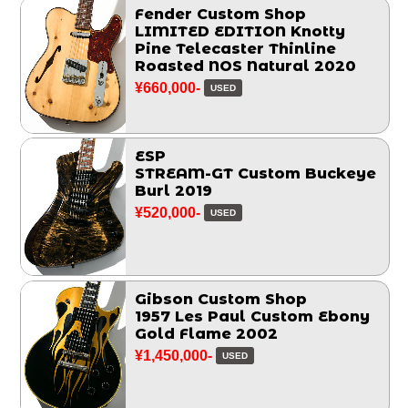
Fender Custom Shop
LIMITED EDITION Knotty
Pine Telecaster Thinline
Roasted NOS Natural 2020
¥660,000-
USED
ESP
STREAM-GT Custom Buckeye
Burl 2019
¥520,000-
USED
Gibson Custom Shop
1957 Les Paul Custom Ebony
Gold Flame 2002
¥1,450,000-
USED