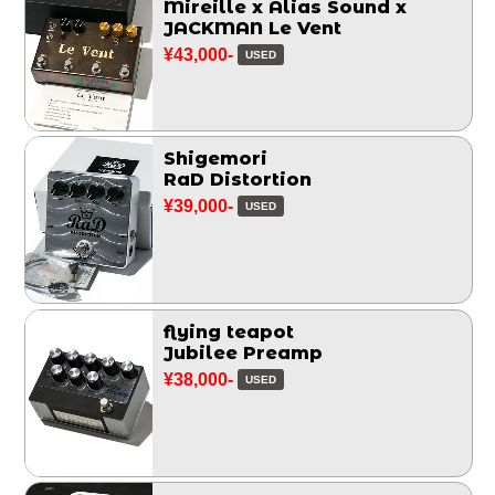
Mireille x Alias Sound x
JACKMAN Le Vent
¥43,000-
USED
Shigemori
RaD Distortion
¥39,000-
USED
flying teapot
Jubilee Preamp
¥38,000-
USED