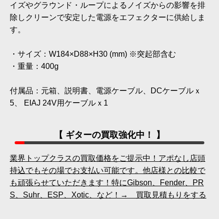
イズやグラウンド・ループによるノイズからの影響を排
除しクリーンで安定した電源をエフェクターに供給しま
す。
・サイズ：W184×D88×H30 (mm) ※突起部含む
・重量：400g
付属品：元箱、説明書、電源ケーブル、DCケーブルｘ
5、 EIAJ 24V用ケーブルｘ1
【 ギターの買取強化中！ 】
業界トップクラスの買取価格をご提示中！アポなし店頭
持込でもその場でお支払い可能です。他店様との比較で
も頑張らせていただきます！特にGibson、Fender、PR
S、Suhr、ESP、Xotic、など！→ 買取見積もりをする