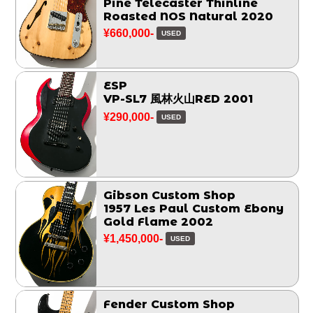
Pine Telecaster Thinline
Roasted NOS Natural 2020
¥660,000-
USED
ESP
VP-SL7 風林火山RED 2001
¥290,000-
USED
Gibson Custom Shop
1957 Les Paul Custom Ebony
Gold Flame 2002
¥1,450,000-
USED
Fender Custom Shop