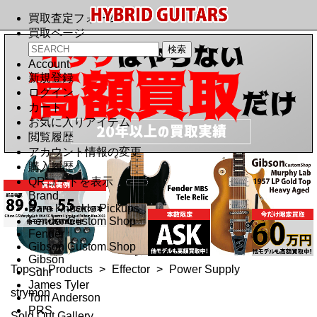
買取査定フォーム
買取ページ
Account
新規登録
ログイン
カート
お気に入りアイテム
閲覧履歴
アカウント情報の変更
購入履歴
QRコードを表示
Brand
Bare Knuckle Pickups
Fender Custom Shop
Fender
Gibson Custom Shop
Gibson
Top
>
Products
>
Effector
>
Power Supply
Suhr
James Tyler
strymon
Tom Anderson
PRS
Sold Out Gallery