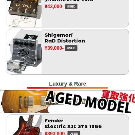
¥43,000-
USED
Shigemori
RaD Distortion
¥39,000-
USED
Luxury & Rare
Fender
Electric XII 3TS 1966
¥893,000-
USED