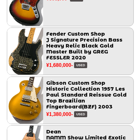
Fender Custom Shop
J Signature Precision Bass
Heavy Relic Black Gold
Master Built by GREG
FESSLER 2020
¥1,680,000-
USED
Gibson Custom Shop
Historic Collection 1957 Les
Paul Standard Reissue Gold
Top Brazilian
Fingerboard(BZF) 2003
¥1,380,000-
USED
Dean
NAMM Show Limited Exotic