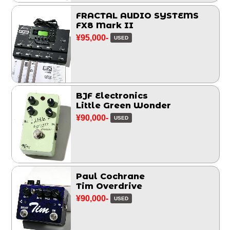
FRACTAL AUDIO SYSTEMS
FX8 Mark II
¥95,000-
USED
BJF Electronics
Little Green Wonder
¥90,000-
USED
Paul Cochrane
Tim Overdrive
¥90,000-
USED