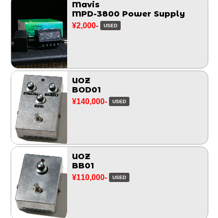
Mavis
MPD-3800 Power Supply
¥2,000-
USED
UOZ
BOD01
¥140,000-
USED
UOZ
BB01
¥110,000-
USED