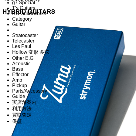
g7 Special
T's Guitars
RS Guitarworks
Category
Guitar
Stratocaster
Telecaster
Les Paul
Hollow 変形 多弦
Other E.G.
Acoustic
Bass
Effector
Amp
Pickup
Parts/Accessory
Guide
実店舗案内
利用方法
買取査定
保証