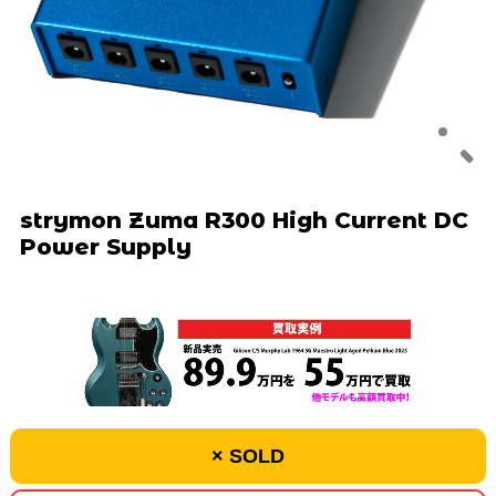
strymon Zuma R300 High Current DC
Power Supply
× SOLD