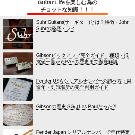
Guitar Lifeを楽しむ為の
チョットな知識！！！
Suhr Guitars(サーギター)とは？特徴・John
Suhrの経歴・ライ
Gibsonピックアップ完全ガイド｜種類・抵
抗値一覧からPAFの歴史まで徹底解説
Fender USA シリアルナンバーの調べ方：製
造年・刻印場所の完全判別ガイド
Gibsonの歴史 SGはLes Paulだった?!
Fender Japan シリアルナンバーで年代特定