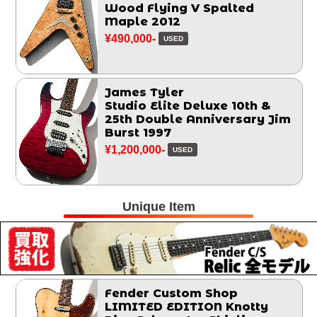
Wood Flying V Spalted
Maple 2012
¥490,000-
USED
James Tyler
Studio Elite Deluxe 10th &
25th Double Anniversary Jim
Burst 1997
¥1,200,000-
USED
Unique Item
Fender Custom Shop
LIMITED EDITION Knotty