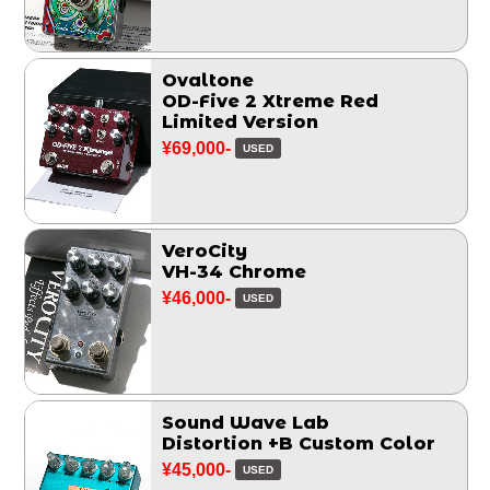
Ovaltone
OD-Five 2 Xtreme Red
Limited Version
¥69,000-
USED
VeroCity
VH-34 Chrome
¥46,000-
USED
Sound Wave Lab
Distortion +B Custom Color
¥45,000-
USED