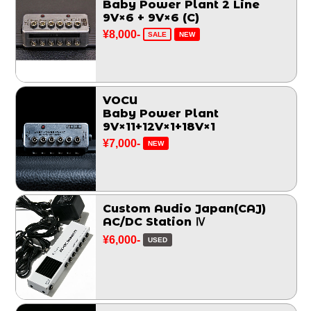
Baby Power Plant 2 Line
9V×6 + 9V×6 (C)
¥8,000-
SALE
NEW
VOCU
Baby Power Plant
9V×11+12V×1+18V×1
¥7,000-
NEW
Custom Audio Japan(CAJ)
AC/DC Station Ⅳ
¥6,000-
USED