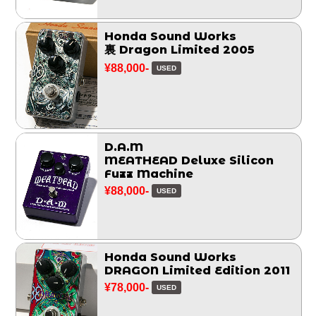
Honda Sound Works
裏 Dragon Limited 2005
¥88,000-
USED
D.A.M
MEATHEAD Deluxe Silicon
Fuzz Machine
¥88,000-
USED
Honda Sound Works
DRAGON Limited Edition 2011
¥78,000-
USED