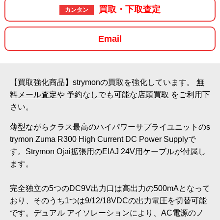
買取・下取査定
カンタン
Email
【買取強化商品】strymonの買取を強化しています。
無
料メール査定
や
予約なしでも可能な店頭買取
をご利用下
さい。
薄型ながらクラス最高のハイパワーサプライユニットのs
trymon Zuma R300 High Current DC Power Supplyで
す。Strymon Ojai拡張用のEIAJ 24V用ケーブルが付属し
ます。
完全独立の5つのDC9V出力口は高出力の500mAとなって
おり、そのうち1つは9/12/18VDCの出力電圧を切替可能
です。デュアル アイソレーションにより、AC電源のノ