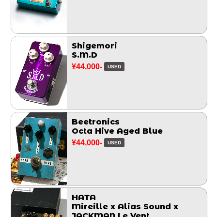
Shigemori
S.M.D
¥44,000-
USED
Beetronics
Octa Hive Aged Blue
¥44,000-
USED
HATA
Mireille x Alias Sound x
JACKMAN Le Vent