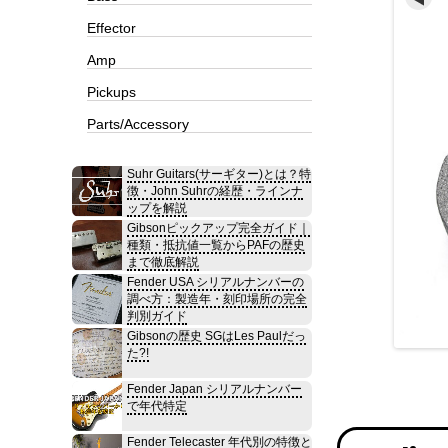
Effector
Amp
Pickups
Parts/Accessory
Suhr Guitars(サーギター)とは？特
徴・John Suhrの経歴・ラインナ
ップを解説
Gibsonピックアップ完全ガイド｜
種類・抵抗値一覧からPAFの歴史
まで徹底解説
Fender USA シリアルナンバーの
調べ方：製造年・刻印場所の完全
判別ガイド
Gibsonの歴史 SGはLes Paulだっ
た?!
Fender Japan シリアルナンバー
で年代特定
Fender Telecaster 年代別の特徴と