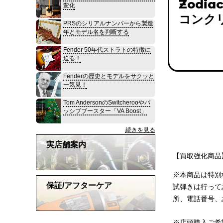
Zodiac
変化
コンク
PRSのシリアルナンバーから製造
年とモデル名を判断する
Fender 50年代ストラトの特徴に
迫る！
Fenderの歴史とモデルをサクッと
一気見！
Tom AndersonのSwitcherooやパ
ッシブブースター「VA Boost」
続きを見る
実店舗案内
【買取強化商品】
※本商品は特別
保証/アフターケア
試弾きは行って
所、電話番号、
※店頭購入ご希