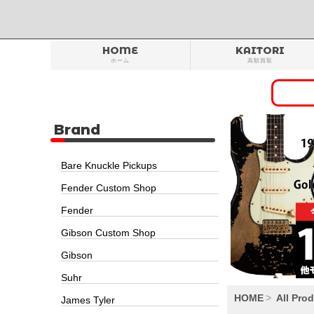
HOME
KAITORI
ホーム
高額買取
Brand
Bare Knuckle Pickups
Fender Custom Shop
Fender
Gibson Custom Shop
Gibson
Suhr
HOME
All Pro
James Tyler