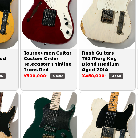
Journeyman Guitar
Nash Guitars
ged
Custom Order
T63 Mary Kay
Telecaster Thinline
Blond Medium
Trans Red
Aged 2014
¥500,000-
¥450,000-
ED
USED
USED