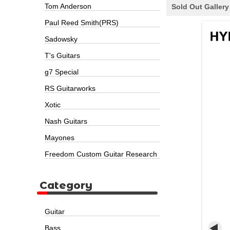
Tom Anderson
Sold Out Gallery
Paul Reed Smith(PRS)
Sadowsky
T's Guitars
g7 Special
RS Guitarworks
Xotic
Nash Guitars
Mayones
Freedom Custom Guitar Research
Category
Guitar
Bass