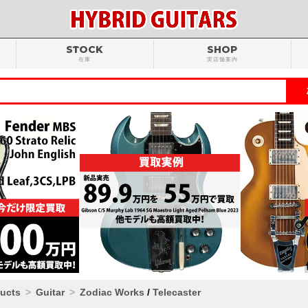
STOCK
SHOP
在庫
実店舗案内
ducts
Guitar
Zodiac Works
/
Telecaster