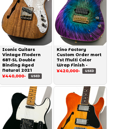
Iconic Guitars
Kino Factory
Vintage Modern
Custom Order mort
68T-SL Double
7st Multi Color
Binding Aged
Wrap Finish -
Natural 2021
¥420,000-
USED
¥440,000-
USED