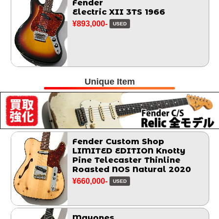
Fender
Electric XII 3TS 1966
¥893,000-
USED
Unique Item
Fender Custom Shop
LIMITED EDITION Knotty
Pine Telecaster Thinline
Roasted NOS Natural 2020
¥660,000-
USED
Mayones