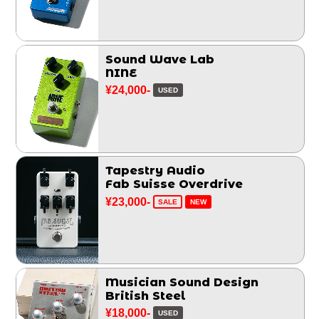
Sound Wave Lab
NINE
¥24,000-
USED
Tapestry Audio
Fab Suisse Overdrive
¥23,000-
SALE
NEW
Musician Sound Design
British Steel
¥18,000-
USED