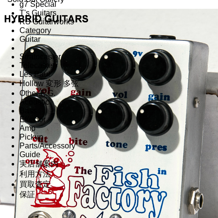
g7 Special
T's Guitars
RS Guitarworks
Category
Guitar
Stratocaster
Telecaster
Les Paul
Hollow 変形 多弦
Other E.G.
Acoustic
Bass
Effector
Amp
Pickup
Parts/Accessory
Guide
実店舗案内
利用方法
買取査定
保証