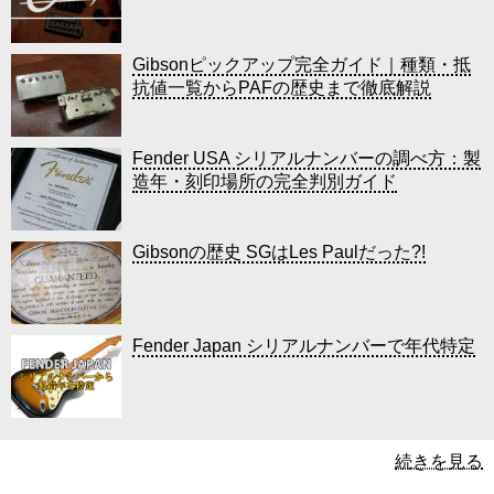
Gibsonピックアップ完全ガイド｜種類・抵
抗値一覧からPAFの歴史まで徹底解説
Fender USA シリアルナンバーの調べ方：製
造年・刻印場所の完全判別ガイド
Gibsonの歴史 SGはLes Paulだった?!
Fender Japan シリアルナンバーで年代特定
続きを見る