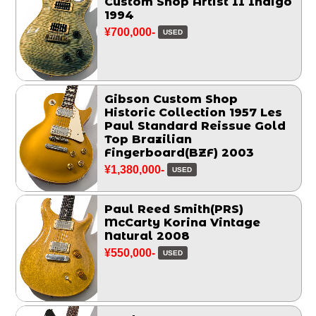
Custom Shop Artist II Indigo
1994
¥700,000-
USED
Gibson Custom Shop
Historic Collection 1957 Les
Paul Standard Reissue Gold
Top Brazilian
Fingerboard(BZF) 2003
¥1,380,000-
USED
Paul Reed Smith(PRS)
McCarty Korina Vintage
Natural 2008
¥550,000-
USED