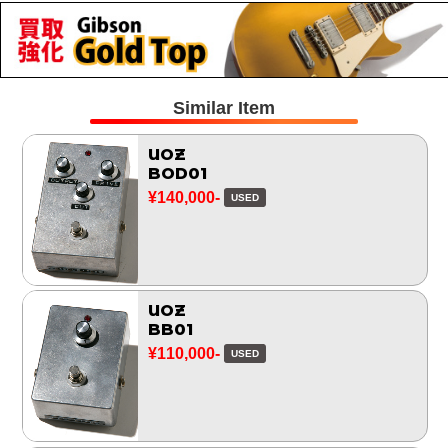
Similar Item
UOZ
BOD01
¥140,000-
USED
UOZ
BB01
¥110,000-
USED