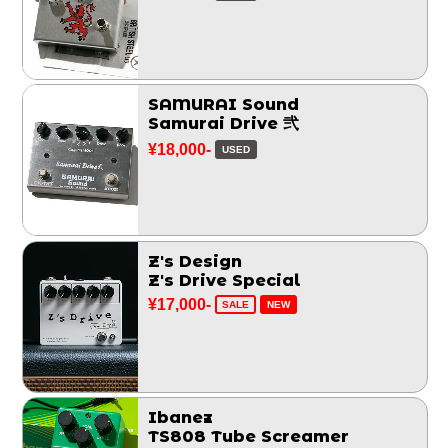
SAMURAI Sound
Samurai Drive 弐
¥18,000-
USED
Z's Design
Z's Drive Special
¥17,000-
SALE
NEW
Ibanez
TS808 Tube Screamer