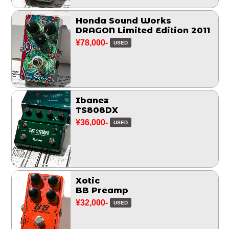
Honda Sound Works
DRAGON Limited Edition 2011
¥78,000-
USED
Ibanez
TS808DX
¥36,000-
USED
Xotic
BB Preamp
¥32,000-
USED