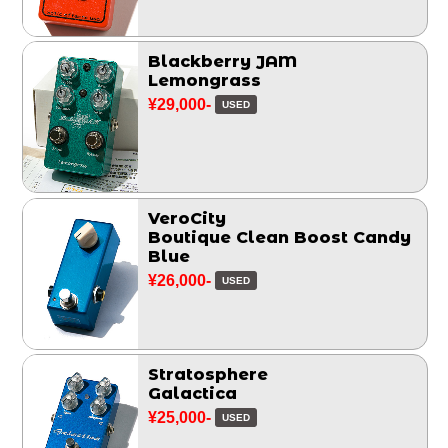
Blackberry JAM
Lemongrass
¥29,000-
USED
VeroCity
Boutique Clean Boost Candy
Blue
¥26,000-
USED
Stratosphere
Galactica
¥25,000-
USED