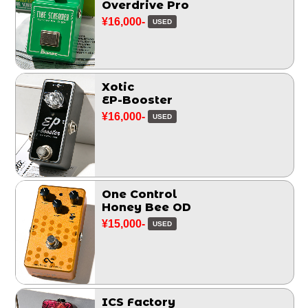
Overdrive Pro
¥16,000-
USED
Xotic
EP-Booster
¥16,000-
USED
One Control
Honey Bee OD
¥15,000-
USED
ICS Factory