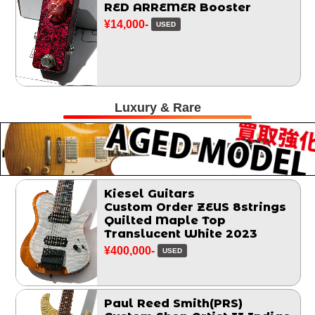
RED ARREMER Booster
¥14,000-
USED
Luxury & Rare
Kiesel Guitars
Custom Order ZEUS 8strings
Quilted Maple Top
Translucent White 2023
¥400,000-
USED
Paul Reed Smith(PRS)