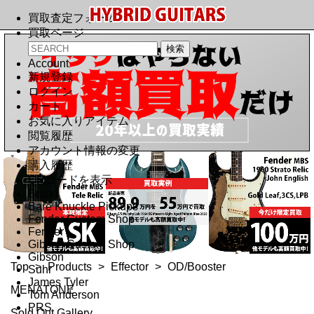
買取査定フォーム
買取ページ
Account
新規登録
ログイン
カート
お気に入りアイテム
閲覧履歴
アカウント情報の変更
購入履歴
QRコードを表示
Brand
Bare Knuckle Pickups
Fender Custom Shop
Fender
Gibson Custom Shop
Gibson
Top
>
Products
>
Effector
>
OD/Booster
Suhr
James Tyler
MENATONE
Tom Anderson
PRS
Sold Out Gallery