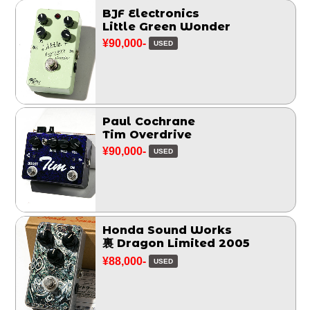
BJF Electronics
Little Green Wonder
¥90,000-
USED
Paul Cochrane
Tim Overdrive
¥90,000-
USED
Honda Sound Works
裏 Dragon Limited 2005
¥88,000-
USED