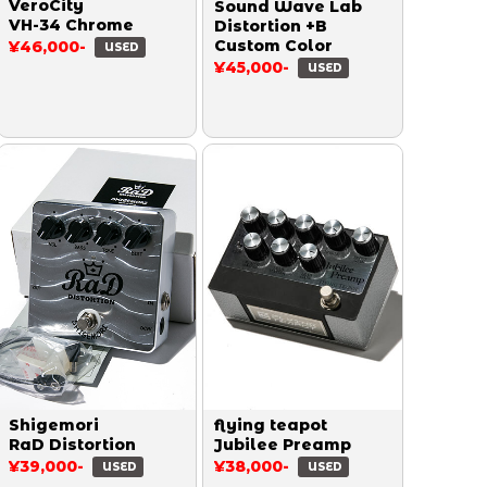
VeroCity
Sound Wave Lab
VH-34 Chrome
Distortion +B
Custom Color
¥46,000-
USED
¥45,000-
USED
Shigemori
flying teapot
RaD Distortion
Jubilee Preamp
¥39,000-
¥38,000-
USED
USED