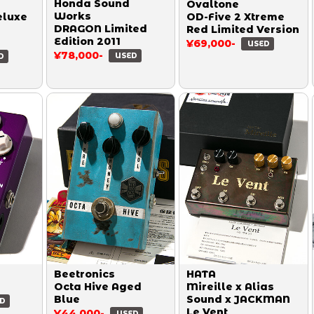
Honda Sound
Ovaltone
Works
luxe
OD-Five 2 Xtreme
DRAGON Limited
Red Limited Version
Edition 2011
¥69,000-
USED
¥78,000-
USED
D
Beetronics
HATA
Octa Hive Aged
Mireille x Alias
Blue
Sound x JACKMAN
D
Le Vent
¥44,000-
USED