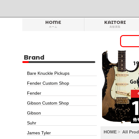
HOME
KAITORI
ホーム
高額買取
Brand
Bare Knuckle Pickups
Fender Custom Shop
Fender
Gibson Custom Shop
Gibson
Suhr
HOME
All Pro
James Tyler