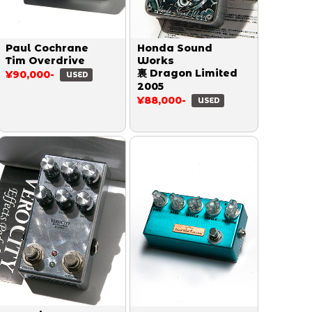
Paul Cochrane
Honda Sound
Tim Overdrive
Works
裏 Dragon Limited
¥90,000-
USED
2005
¥88,000-
USED