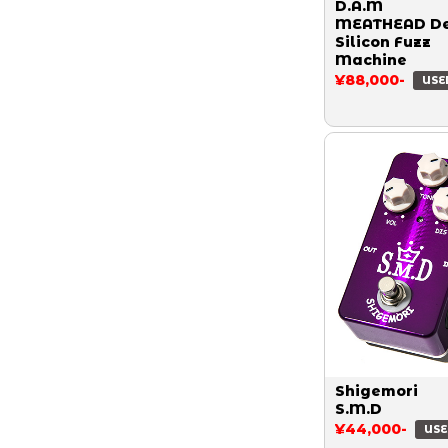
D.A.M
MEATHEAD De
Silicon Fuzz
Machine
¥88,000-
USE
Shigemori
S.M.D
¥44,000-
USE