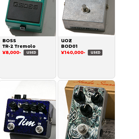
BOSS
UOZ
TR-2 Tremolo
BOD01
¥8,000-
¥140,000-
USED
USED