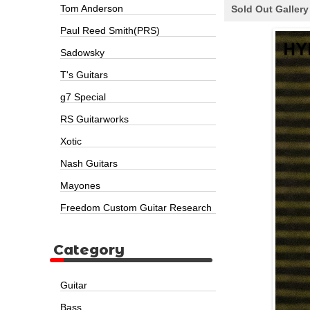
Tom Anderson
Sold Out Gallery
Paul Reed Smith(PRS)
Sadowsky
T's Guitars
g7 Special
RS Guitarworks
Xotic
Nash Guitars
Mayones
Freedom Custom Guitar Research
Category
Guitar
Bass