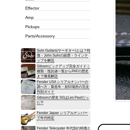
Effector
Amp
Pickups
Parts/Accessory
Suhr Guitars(サーギター)とは？特
徴・John Suhrの経歴・ラインナ
ップを解説
Gibsonピックアップ完全ガイド｜
種類・抵抗値一覧からPAFの歴史
まで徹底解説
Fender USA シリアルナンバーの
調べ方：製造年・刻印場所の完全
判別ガイド
Gibsonの歴史 SGはLes Paulだっ
た?!
Fender Japan シリアルナンバー
で年代特定
Fender Telecaster 年代別の特徴と