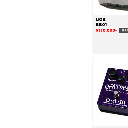
UOZ
BB01
¥110,000-
US