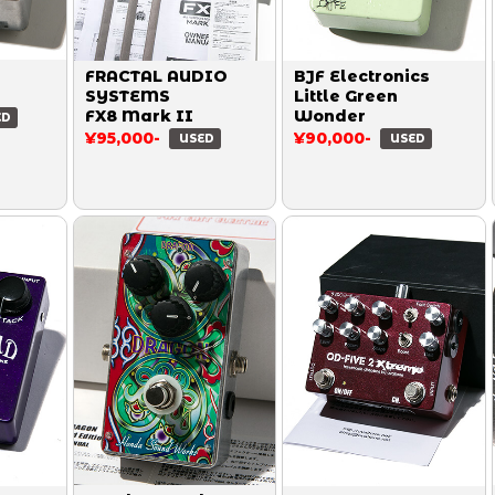
FRACTAL AUDIO
BJF Electronics
SYSTEMS
Little Green
FX8 Mark II
Wonder
ED
¥95,000-
¥90,000-
USED
USED