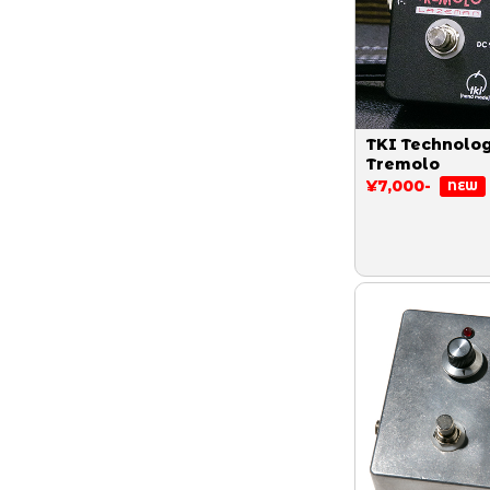
TKI Technolo
Tremolo
¥7,000-
NEW