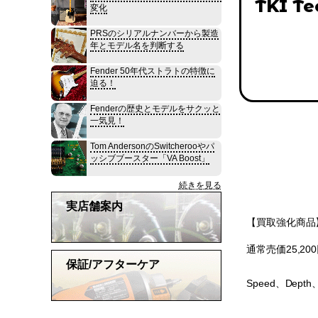
TKI Te
変化
PRSのシリアルナンバーから製造
年とモデル名を判断する
Fender 50年代ストラトの特徴に
迫る！
Fenderの歴史とモデルをサクッと
一気見！
Tom AndersonのSwitcherooやパ
ッシブブースター「VA Boost」
続きを見る
実店舗案内
【買取強化商品】T
通常売価25,
保証/アフターケア
Speed、Dep