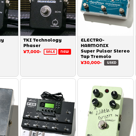
gy
TKI Technology
ELECTRO-
Phaser
HARMONIX
Super Pulsar Stereo
¥7,000-
SALE
NEW
Tap Tremolo
¥30,000-
USED