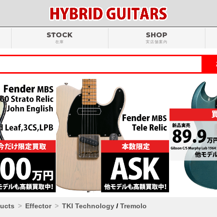
STOCK
SHOP
在庫
実店舗案内
ducts
Effector
TKI Technology
/
Tremolo